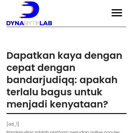
Skip
to
Situs Bandarqq
Bergabunglah di situs Bandarqq
content
terpercaya dengan komunitas
Terpercaya
pemain aktif. Nikmati permainan
poker dengan banyak pemain
dengan
lainnya dan raih kemenangan
bersama.
Komunitas Pemain
Dapatkan kaya dengan
Aktif
cepat dengan
bandarjudiqq: apakah
terlalu bagus untuk
menjadi kenyataan?
[ad_1]
Bandarjudiqq adalah platform perjudian online populer