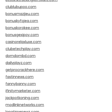
clublubupoo.com
bonusmazijeu.com
bonuskyfojea.com
bonuskorokee.com
bonusgexipoy.com
casinorelaxluxe.com
clubetechplay.com
domdombd.com
dailyplayz.com
getprocrackhere.com
fastinnews.com
fannybanny.com
ifinitymarketer.com
jackpotkoning.com
modlinknetworks.com
longtimenewz.com