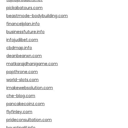
pickabatours.com
beastmode-bodybuilding.com
financelplan.info
businessfuture.info
infojudibet.com
cbdmap.info
deanbeanxn.com
matkarajdhanigame.com
popthrone.com
world-slots.com
imakewebsolution.com
che-blog.com
pancakecoinz.com
flyfinley.com
prideconsultation.com
hountinglil.info