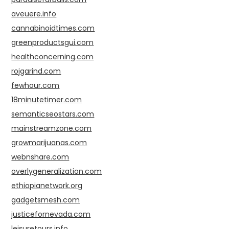
aveuere.info
cannabinoidtimes.com
greenproductsgui.com
healthconcerning.com
rojgarind.com
fewhour.com
18minutetimer.com
semanticseostars.com
mainstreamzone.com
growmarijuanas.com
webnshare.com
overlygeneralization.com
ethiopianetwork.org
gadgetsmesh.com
justicefornevada.com
leisuretours.info