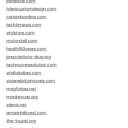
peolpstar.com
tylerscustomdesign.com
carworksonline.com
techtimesss.com
virylstore.com
motorstell.com
health150years.com
prescriptions-drug.org
technocrewsolution.com
viraltokvibes.com
vivianebritoimoveis.com
magforbes.net
monkeycap.org
sdenix.net
amarinhillcrest.com
the-tourist.org