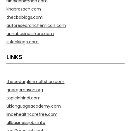
hindiabhimaan.com
khabresach.com
thecbdblogs.com
autoresearchchemicals.com
apnabusinesskaro.com
suleckiego.com
LINKS
thecedarglenmaltshop.com
georgemason.org
topicinhindi.com
uklanguageacademy.com
lindehealthcarefree.com
allbusinessjobs.info
top10products.net