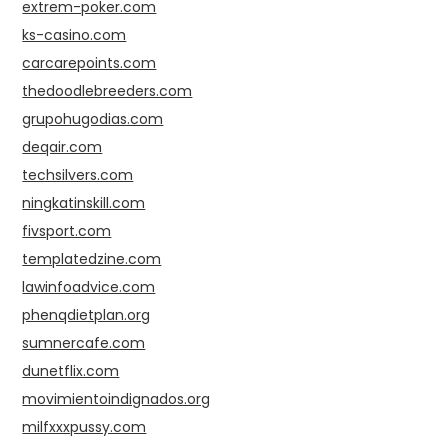
extrem-poker.com
ks-casino.com
carcarepoints.com
thedoodlebreeders.com
grupohugodias.com
deqair.com
techsilvers.com
ningkatinskill.com
fivsport.com
templatedzine.com
lawinfoadvice.com
phenqdietplan.org
sumnercafe.com
dunetflix.com
movimientoindignados.org
milfxxxpussy.com