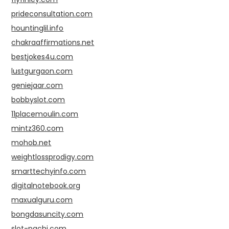
prideconsultation.com
hountinglil.info
chakraaffirmations.net
bestjokes4u.com
lustgurgaon.com
geniejaar.com
bobbyslot.com
11placemoulin.com
mintz360.com
mohob.net
weightlossprodigy.com
smarttechyinfo.com
digitalnotebook.org
maxualguru.com
bongdasuncity.com
slot-pachi.com