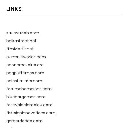
LINKS
saucyukiah.com
beikastreet.net
filmizlettir.net
ourmultiworlds.com
cooncreekclub.org
pegpufftimes.com
celestia-arts.com
forumchampions.com
bluebargames.com
festivaldelamalou.com
firstsigninnovations.com
garberdodge.com