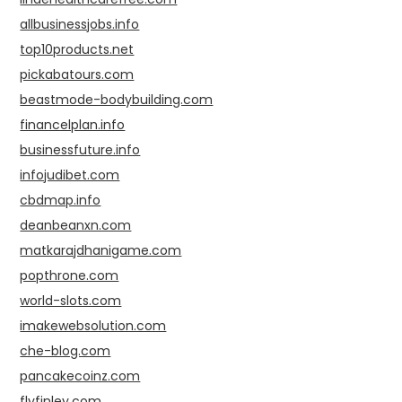
allbusinessjobs.info
top10products.net
pickabatours.com
beastmode-bodybuilding.com
financelplan.info
businessfuture.info
infojudibet.com
cbdmap.info
deanbeanxn.com
matkarajdhanigame.com
popthrone.com
world-slots.com
imakewebsolution.com
che-blog.com
pancakecoinz.com
flyfinley.com