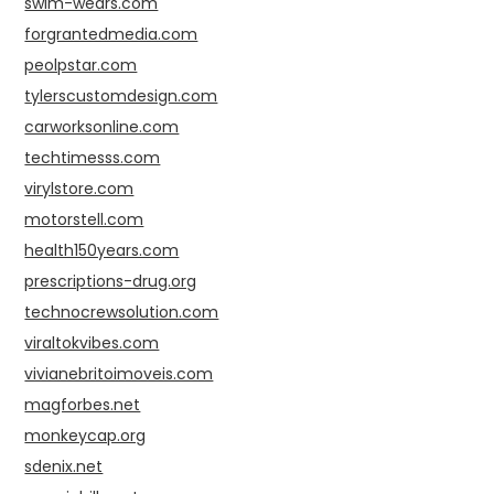
swim-wears.com
forgrantedmedia.com
peolpstar.com
tylerscustomdesign.com
carworksonline.com
techtimesss.com
virylstore.com
motorstell.com
health150years.com
prescriptions-drug.org
technocrewsolution.com
viraltokvibes.com
vivianebritoimoveis.com
magforbes.net
monkeycap.org
sdenix.net