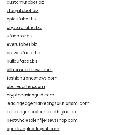
customufabet.biz
storyufabet.biz
epicufabet.biz
crystalufabet.biz
ufabetok.biz
everufabet.biz
crowdufabet.biz
buildufabet.biz
alltransportnews.com
fashiontrandsnews.com
bbcreporters.com
cryptocasinoguid.com
leadingedgemarketingsolutionsmi.com
kastratigeneralcontractinginc.co
bestwholesalenfljerseysshop.com
openlivinglabdays14.com