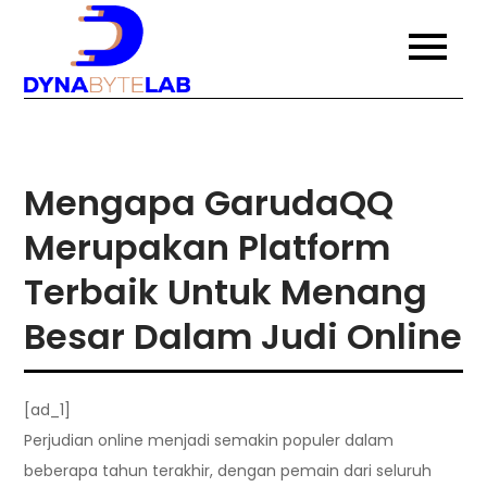
Skip
to
Situs Bandarqq
Bergabunglah di situs Bandarqq
content
terpercaya dengan komunitas
Terpercaya
pemain aktif. Nikmati permainan
poker dengan banyak pemain
dengan
lainnya dan raih kemenangan
bersama.
Komunitas Pemain
Mengapa GarudaQQ
Aktif
Merupakan Platform
Terbaik Untuk Menang
Besar Dalam Judi Online
[ad_1]
Perjudian online menjadi semakin populer dalam
beberapa tahun terakhir, dengan pemain dari seluruh