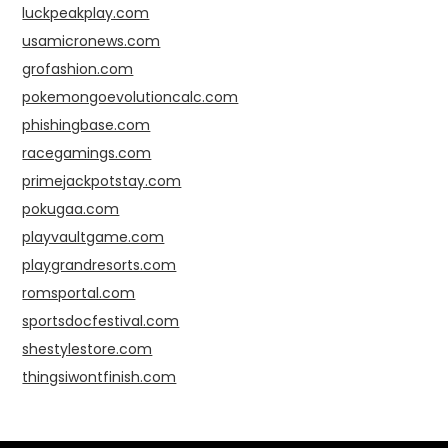
luckpeakplay.com
usamicronews.com
grofashion.com
pokemongoevolutioncalc.com
phishingbase.com
racegamings.com
primejackpotstay.com
pokugaa.com
playvaultgame.com
playgrandresorts.com
romsportal.com
sportsdocfestival.com
shestylestore.com
thingsiwontfinish.com