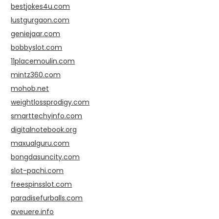
bestjokes4u.com
lustgurgaon.com
geniejaar.com
bobbyslot.com
11placemoulin.com
mintz360.com
mohob.net
weightlossprodigy.com
smarttechyinfo.com
digitalnotebook.org
maxualguru.com
bongdasuncity.com
slot-pachi.com
freespinsslot.com
paradisefurballs.com
aveuere.info