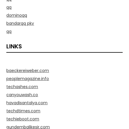
qq
dominoqq
bandarqq pkv
qq
LINKS
baeckereiweber.com
peoplemagazine.info
techashes.com
canyouwash.co
havadisantalya.com
techdtimes.com
techieboot.com
gundembalikesir.com