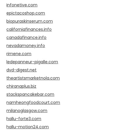
infonetive.com
epictacoshop.com
biopuraskinserum.com
californiafinances.info
canadafinance.info
nevadamoney.info
rimene.com
ledepanneur-pigalle.com
dvd-digest.net
theartistsmarketnola.com
chiranaplus.biz
stackspancakebar.com
namheongfoodcourt.com
milanoglasgow.com
hallu-forte3.com
hallu-motion24.com