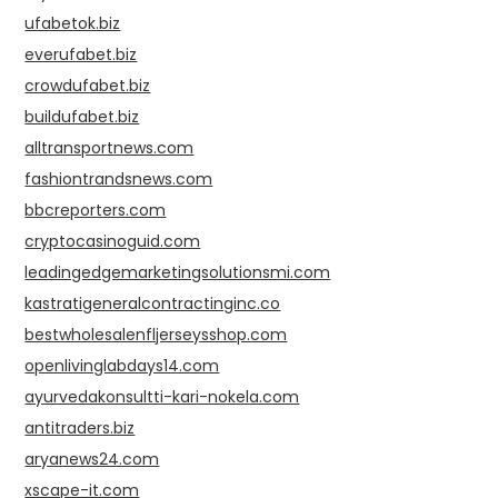
ufabetok.biz
everufabet.biz
crowdufabet.biz
buildufabet.biz
alltransportnews.com
fashiontrandsnews.com
bbcreporters.com
cryptocasinoguid.com
leadingedgemarketingsolutionsmi.com
kastratigeneralcontractinginc.co
bestwholesalenfljerseysshop.com
openlivinglabdays14.com
ayurvedakonsultti-kari-nokela.com
antitraders.biz
aryanews24.com
xscape-it.com