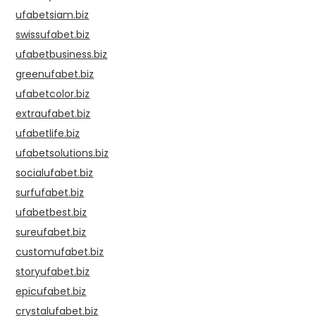
ufabetsiam.biz
swissufabet.biz
ufabetbusiness.biz
greenufabet.biz
ufabetcolor.biz
extraufabet.biz
ufabetlife.biz
ufabetsolutions.biz
socialufabet.biz
surfufabet.biz
ufabetbest.biz
sureufabet.biz
customufabet.biz
storyufabet.biz
epicufabet.biz
crystalufabet.biz