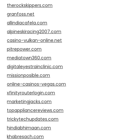
therockskippers.com
granfoss.net
allindiacafela.com
alpineskiracing2007.com
casino-vulkan-online.net
pitrepower.com
mediatown360.com
digitaleyestrainclinic.com
missionposible.com
online-casinos-vegas.com
xfinityrouterlogin.com
marketingjacks.com
topappliancereviews.com
trickytechupdates.com
hindiabhimaan.com
khabresach.com