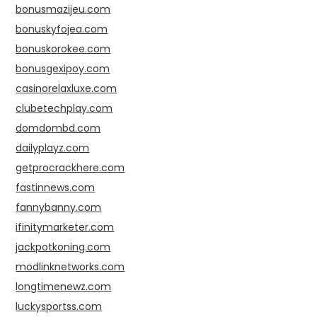
bonusmazijeu.com
bonuskyfojea.com
bonuskorokee.com
bonusgexipoy.com
casinorelaxluxe.com
clubetechplay.com
domdombd.com
dailyplayz.com
getprocrackhere.com
fastinnews.com
fannybanny.com
ifinitymarketer.com
jackpotkoning.com
modlinknetworks.com
longtimenewz.com
luckysportss.com