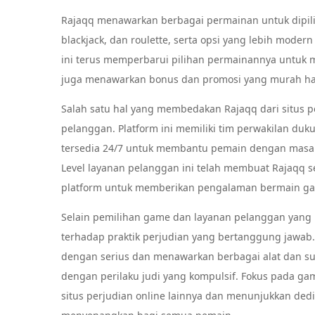
Rajaqq menawarkan berbagai permainan untuk dipilih 
blackjack, dan roulette, serta opsi yang lebih moder
ini terus memperbarui pilihan permainannya untuk m
juga menawarkan bonus dan promosi yang murah hat
Salah satu hal yang membedakan Rajaqq dari situs p
pelanggan. Platform ini memiliki tim perwakilan d
tersedia 24/7 untuk membantu pemain dengan masal
Level layanan pelanggan ini telah membuat Rajaqq 
platform untuk memberikan pengalaman bermain g
Selain pemilihan game dan layanan pelanggan yang
terhadap praktik perjudian yang bertanggung jawab
dengan serius dan menawarkan berbagai alat dan 
dengan perilaku judi yang kompulsif. Fokus pada 
situs perjudian online lainnya dan menunjukkan de