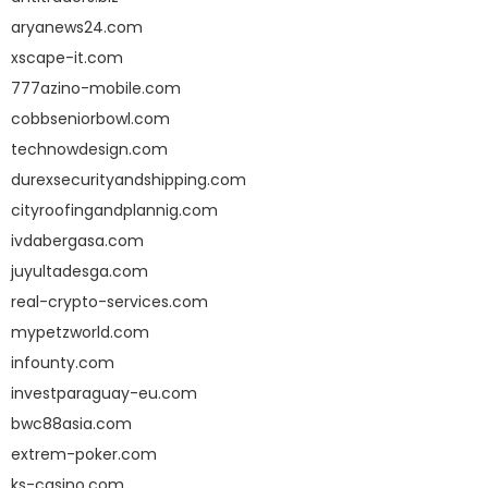
aryanews24.com
xscape-it.com
777azino-mobile.com
cobbseniorbowl.com
technowdesign.com
durexsecurityandshipping.com
cityroofingandplannig.com
ivdabergasa.com
juyultadesga.com
real-crypto-services.com
mypetzworld.com
infounty.com
investparaguay-eu.com
bwc88asia.com
extrem-poker.com
ks-casino.com