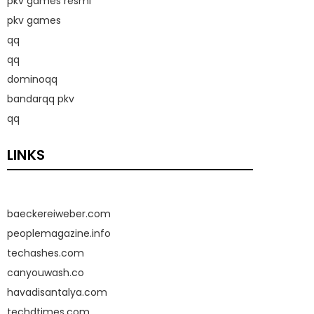
pkv games resmi
pkv games
qq
qq
dominoqq
bandarqq pkv
qq
LINKS
baeckereiweber.com
peoplemagazine.info
techashes.com
canyouwash.co
havadisantalya.com
techdtimes.com