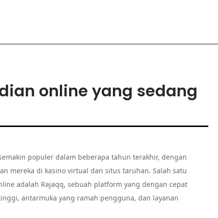
 Terpercaya dengan Komunitas Pema
arqq terpercaya dengan komunitas pemain aktif. Nikmati permain
udian online yang sedang
 semakin populer dalam beberapa tahun terakhir, dengan
 mereka di kasino virtual dan situs taruhan. Salah satu
nline adalah Rajaqq, sebuah platform yang dengan cepat
tinggi, antarmuka yang ramah pengguna, dan layanan