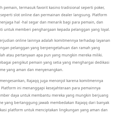
pemain, termasuk favorit kasino tradisional seperti poker,
n seperti slot online dan permainan dealer langsung. Platform
enjaga hal -hal segar dan menarik bagi para pemain, dan
i untuk memberi penghargaan kepada pelanggan yang loyal.
erjudian online lainnya adalah komitmennya terhadap layanan
ukungan pelanggan yang berpengetahuan dan ramah yang
ah atau pertanyaan apa pun yang mungkin mereka miliki.
sebagai pengikut pemain yang setia yang menghargai dedikasi
ame yang aman dan menyenangkan.
 mengesankan, Rajaqq juga menonjol karena komitmennya
. Platform ini menanggapi kesejahteraan para pemainnya
sumber daya untuk membantu mereka yang mungkin berjuang
game yang bertanggung jawab membedakan Rajaqq dari banyak
dikasi platform untuk menciptakan lingkungan yang aman dan