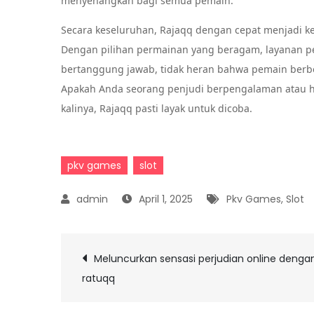
menyenangkan bagi semua pemain.
Secara keseluruhan, Rajaqq dengan cepat menjadi ke
Dengan pilihan permainan yang beragam, layanan 
bertanggung jawab, tidak heran bahwa pemain berb
Apakah Anda seorang penjudi berpengalaman atau 
kalinya, Rajaqq pasti layak untuk dicoba.
pkv games
slot
April 1, 2025
Pkv Games
,
Slot
Post
Meluncurkan sensasi perjudian online denga
ratuqq
navigation