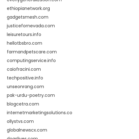
ethiopianetwork.org
gadgetsmesh.com
justicefornevada.com
leisuretours.info
hellotbsbro.com
farmandpetscare.com
computingservice.info
caiofracini.com
techpositive.info
unseonrang.com
pak-urdu-poetry.com
blogcetra.com
internetmarketingsolutions.co
ollystvs.com
globalnewscx.com
dogslives.com