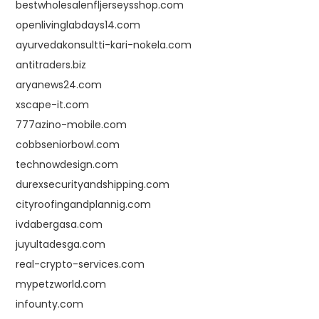
bestwholesalenfljerseysshop.com
openlivinglabdays14.com
ayurvedakonsultti-kari-nokela.com
antitraders.biz
aryanews24.com
xscape-it.com
777azino-mobile.com
cobbseniorbowl.com
technowdesign.com
durexsecurityandshipping.com
cityroofingandplannig.com
ivdabergasa.com
juyultadesga.com
real-crypto-services.com
mypetzworld.com
infounty.com