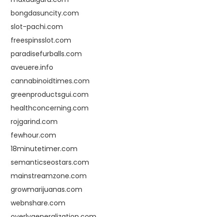
bongdasuncity.com
slot-pachi.com
freespinsslot.com
paradisefurballs.com
aveuere.info
cannabinoidtimes.com
greenproductsgui.com
healthconcerning.com
rojgarind.com
fewhour.com
18minutetimer.com
semanticseostars.com
mainstreamzone.com
growmarijuanas.com
webnshare.com
overlygeneralization.com