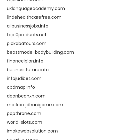
uklanguageacademy.com
lindehealthcarefree.com
allbusinessjobs.info
top10products.net
pickabatours.com
beastmode-bodybuilding.com
financelplan.info
businessfuture.info
infojudibet.com
cbdmap.info
deanbeanxn.com
matkarajdhanigame.com
popthrone.com
world-slots.com
imakewebsolution.com
che-blog.com