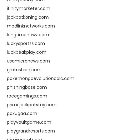
ifinitymarketer.com
jackpotkoning.com
modlinknetworks.com
longtimenewz.com
luckysportss.com
luckpeakplay.com
usamicronews.com
grofashion.com
pokemongoevolutioncalc.com
phishingbase.com
racegamings.com
primejackpotstay.com
pokugaa.com
playvaultgame.com
playgrandresorts.com
romsportal.com