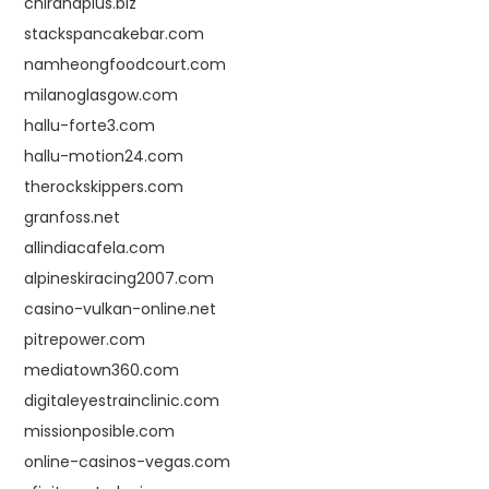
chiranaplus.biz
stackspancakebar.com
namheongfoodcourt.com
milanoglasgow.com
hallu-forte3.com
hallu-motion24.com
therockskippers.com
granfoss.net
allindiacafela.com
alpineskiracing2007.com
casino-vulkan-online.net
pitrepower.com
mediatown360.com
digitaleyestrainclinic.com
missionposible.com
online-casinos-vegas.com