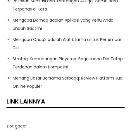
Rasakan Sensasi dan Tantangan Akuqq: Game Baru
Terpanas di Kota
Mengapa Damqq adalah Aplikasi yang Perlu Anda
Unduh Saat Ini
Mengapa Oriqq2 adalah Alat Utama untuk Penemuan
Diri
Strategi Kemenangan Playerqq: Bagaimana Dia Tetap
Terdepan dalam Kompetisi
Menang Besar Bersama Serbaqq: Review Platform Judi
Online Populer
LINK LAINNYA
slot gacor