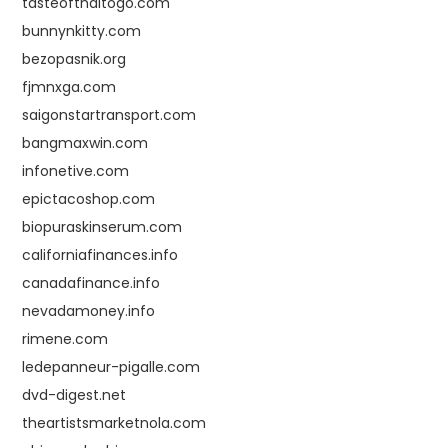
tasteofthaitogo.com
bunnynkitty.com
bezopasnik.org
fjmnxga.com
saigonstartransport.com
bangmaxwin.com
infonetive.com
epictacoshop.com
biopuraskinserum.com
californiafinances.info
canadafinance.info
nevadamoney.info
rimene.com
ledepanneur-pigalle.com
dvd-digest.net
theartistsmarketnola.com