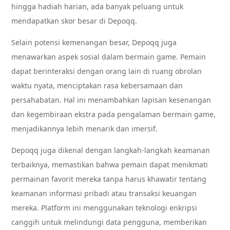
hingga hadiah harian, ada banyak peluang untuk
mendapatkan skor besar di Depoqq.
Selain potensi kemenangan besar, Depoqq juga
menawarkan aspek sosial dalam bermain game. Pemain
dapat berinteraksi dengan orang lain di ruang obrolan
waktu nyata, menciptakan rasa kebersamaan dan
persahabatan. Hal ini menambahkan lapisan kesenangan
dan kegembiraan ekstra pada pengalaman bermain game,
menjadikannya lebih menarik dan imersif.
Depoqq juga dikenal dengan langkah-langkah keamanan
terbaiknya, memastikan bahwa pemain dapat menikmati
permainan favorit mereka tanpa harus khawatir tentang
keamanan informasi pribadi atau transaksi keuangan
mereka. Platform ini menggunakan teknologi enkripsi
canggih untuk melindungi data pengguna, memberikan