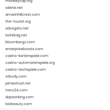
monkeycap.org
sdenix.net
amarinhillcrest.com
the-tourist.org
advogato.net
isafebag.net
bloombergz.com
enterpriseboosts.com
casino-kartenspiele.com
casino-automatenspiele.org
casino-tischspiele.com
otbody.com
jamestrust.net
trenz24.com
skipworking.com
loizbeauty.com