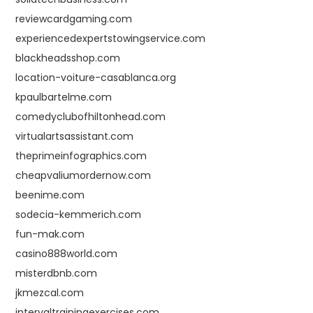
reviewcardgaming.com
experiencedexpertstowingservice.com
blackheadsshop.com
location-voiture-casablanca.org
kpaulbartelme.com
comedyclubofhiltonhead.com
virtualartsassistant.com
theprimeinfographics.com
cheapvaliumordernow.com
beenime.com
sodecia-kemmerich.com
fun-mak.com
casino888world.com
misterdbnb.com
jkmezcal.com
intervaltrainingexercises.com