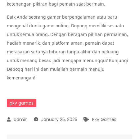
ketenangan pikiran bagi pemain saat bermain.
Baik Anda seorang gamer berpengalaman atau baru
mengenal dunia game online, Depoqq memiliki sesuatu
untuk semua orang. Dengan beragam pilihan permainan,
hadiah menarik, dan platform aman, pemain dapat
merasakan serunya hiburan tanpa akhir dan peluang
untuk menang besar. Jadi mengapa menunggu? Kunjungi
Depoqq hari ini dan mulailah bermain menuju
kemenangan!
pkv games
January 25, 2025
Pkv Games