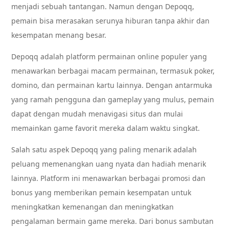
menjadi sebuah tantangan. Namun dengan Depoqq,
pemain bisa merasakan serunya hiburan tanpa akhir dan
kesempatan menang besar.
Depoqq adalah platform permainan online populer yang
menawarkan berbagai macam permainan, termasuk poker,
domino, dan permainan kartu lainnya. Dengan antarmuka
yang ramah pengguna dan gameplay yang mulus, pemain
dapat dengan mudah menavigasi situs dan mulai
memainkan game favorit mereka dalam waktu singkat.
Salah satu aspek Depoqq yang paling menarik adalah
peluang memenangkan uang nyata dan hadiah menarik
lainnya. Platform ini menawarkan berbagai promosi dan
bonus yang memberikan pemain kesempatan untuk
meningkatkan kemenangan dan meningkatkan
pengalaman bermain game mereka. Dari bonus sambutan