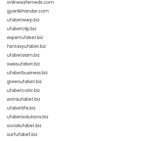
onlinesafemeds.com
gyanibhandar.com
ufabetwarp.biz
ufabetclip.biz
expertufabet.biz
fantasyufabet.biz
ufabetsiam.biz
swissufabet.biz
ufabetbusiness.biz
greenufabet.biz
ufabetcolor.biz
extraufabet.biz
ufabetlife.biz
ufabetsolutions.biz
socialufabet.biz
surfufabet.biz