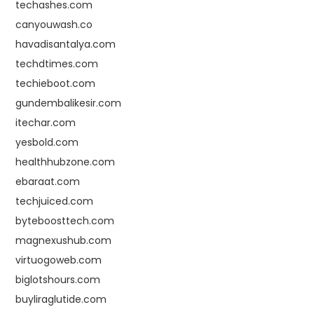
techashes.com
canyouwash.co
havadisantalya.com
techdtimes.com
techieboot.com
gundembalikesir.com
itechar.com
yesbold.com
healthhubzone.com
ebaraat.com
techjuiced.com
byteboosttech.com
magnexushub.com
virtuogoweb.com
biglotshours.com
buyliraglutide.com