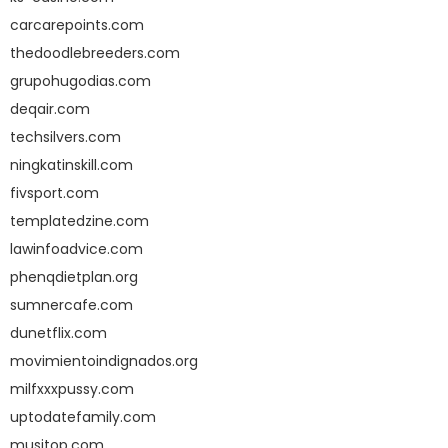
carcarepoints.com
thedoodlebreeders.com
grupohugodias.com
deqair.com
techsilvers.com
ningkatinskill.com
fivsport.com
templatedzine.com
lawinfoadvice.com
phenqdietplan.org
sumnercafe.com
dunetflix.com
movimientoindignados.org
milfxxxpussy.com
uptodatefamily.com
musitop.com