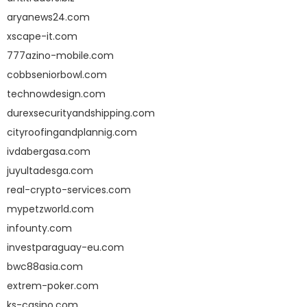
aryanews24.com
xscape-it.com
777azino-mobile.com
cobbseniorbowl.com
technowdesign.com
durexsecurityandshipping.com
cityroofingandplannig.com
ivdabergasa.com
juyultadesga.com
real-crypto-services.com
mypetzworld.com
infounty.com
investparaguay-eu.com
bwc88asia.com
extrem-poker.com
ks-casino.com