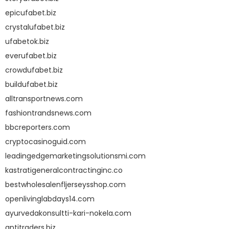
epicufabet.biz
crystalufabet.biz
ufabetok.biz
everufabet.biz
crowdufabet.biz
buildufabet.biz
alltransportnews.com
fashiontrandsnews.com
bbcreporters.com
cryptocasinoguid.com
leadingedgemarketingsolutionsmi.com
kastratigeneralcontractinginc.co
bestwholesalenfljerseysshop.com
openlivinglabdays14.com
ayurvedakonsultti-kari-nokela.com
antitraders.biz