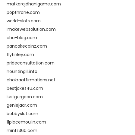
matkarajdhanigame.com
popthrone.com
world-slots.com
imakewebsolution.com
che-blog.com
pancakecoinz.com
flyfinley.com
prideconsultation.com
hountinglil.info
chakraaffirmations.net
bestjokes4u.com
lustgurgaon.com
geniejaar.com
bobbyslot.com
11placemoulin.com
mintz360.com