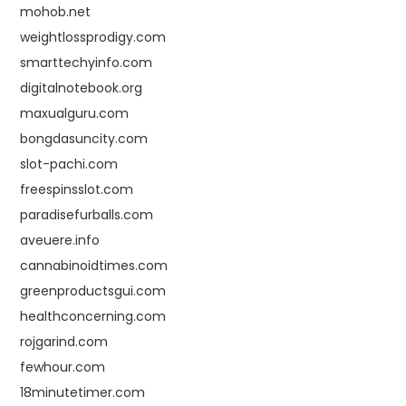
mohob.net
weightlossprodigy.com
smarttechyinfo.com
digitalnotebook.org
maxualguru.com
bongdasuncity.com
slot-pachi.com
freespinsslot.com
paradisefurballs.com
aveuere.info
cannabinoidtimes.com
greenproductsgui.com
healthconcerning.com
rojgarind.com
fewhour.com
18minutetimer.com