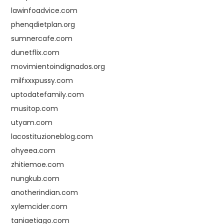
lawinfoadvice.com
phenqdietplan.org
sumnercafe.com
dunetflix.com
movimientoindignados.org
milfxxxpussy.com
uptodatefamily.com
musitop.com
utyam.com
lacostituzioneblog.com
ohyeea.com
zhitiemoe.com
nungkub.com
anotherindian.com
xylemcider.com
taniaetiago.com