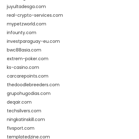
juyultadesga.com
real-crypto-services.com
mypetzworld.com
infounty.com
investparaguay-eu.com
bwc88asia.com
extrem-poker.com
ks-casino.com
carcarepoints.com
thedoodlebreeders.com
grupohugodias.com
deqair.com
techsilvers.com
ningkatinskill.com
fivsport.com
templatedzine.com