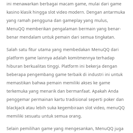
ini menawarkan berbagai macam game, mulai dari game
kasino klasik hingga slot video modern. Dengan antarmuka
yang ramah pengguna dan gameplay yang mulus,
MenuQQ memberikan pengalaman bermain yang benar-
benar mendalam untuk pemain dari semua tingkatan.
Salah satu fitur utama yang membedakan MenuQQ dari
platform game lainnya adalah komitmennya terhadap
hiburan berkualitas tinggi. Platform ini bekerja dengan
beberapa pengembang game terbaik di industri ini untuk
memastikan bahwa pemain memiliki akses ke game
terkemuka yang menarik dan bermanfaat. Apakah Anda
penggemar permainan kartu tradisional seperti poker dan
blackjack atau lebih suka kegembiraan slot video, menuQQ
memiliki sesuatu untuk semua orang.
Selain pemilihan game yang mengesankan, MenuQQ juga