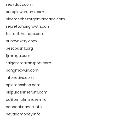
seo7days.com
pureglowcream.com
bloemenbezorgenvandaag.com
secrettohairgrowth.com
tasteofthaitogo.com
bunnynkitty.com
bezopasnik.org
fjmnxga.com
saigonstartransport.com
bangmaxwin.com
infonetive.com
epictacoshop.com
biopuraskinserum.com
californiafinances.info
canadafinance.info
nevadamoney.info