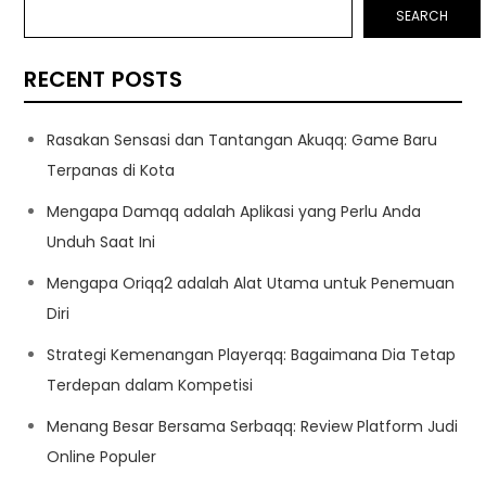
SEARCH
RECENT POSTS
Rasakan Sensasi dan Tantangan Akuqq: Game Baru
Terpanas di Kota
Mengapa Damqq adalah Aplikasi yang Perlu Anda
Unduh Saat Ini
Mengapa Oriqq2 adalah Alat Utama untuk Penemuan
Diri
Strategi Kemenangan Playerqq: Bagaimana Dia Tetap
Terdepan dalam Kompetisi
Menang Besar Bersama Serbaqq: Review Platform Judi
Online Populer