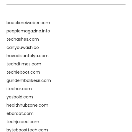
baeckereiweber.com
peoplemagazine.info
techashes.com
canyouwash.co
havadisantalya.com
techdtimes.com
techieboot.com
gundembalikesir.com
itechar.com
yesbold.com
healthhubzone.com
ebaraat.com
techjuiced.com
byteboosttech.com