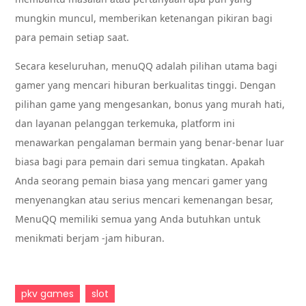
mungkin muncul, memberikan ketenangan pikiran bagi
para pemain setiap saat.
Secara keseluruhan, menuQQ adalah pilihan utama bagi
gamer yang mencari hiburan berkualitas tinggi. Dengan
pilihan game yang mengesankan, bonus yang murah hati,
dan layanan pelanggan terkemuka, platform ini
menawarkan pengalaman bermain yang benar-benar luar
biasa bagi para pemain dari semua tingkatan. Apakah
Anda seorang pemain biasa yang mencari gamer yang
menyenangkan atau serius mencari kemenangan besar,
MenuQQ memiliki semua yang Anda butuhkan untuk
menikmati berjam -jam hiburan.
pkv games
slot