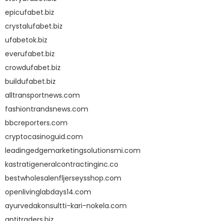
epicufabet.biz
crystalufabet.biz
ufabetok.biz
everufabet.biz
crowdufabet.biz
buildufabet.biz
alltransportnews.com
fashiontrandsnews.com
bbcreporters.com
cryptocasinoguid.com
leadingedgemarketingsolutionsmi.com
kastratigeneralcontractinginc.co
bestwholesalenfljerseysshop.com
openlivinglabdays14.com
ayurvedakonsultti-kari-nokela.com
antitraders.biz