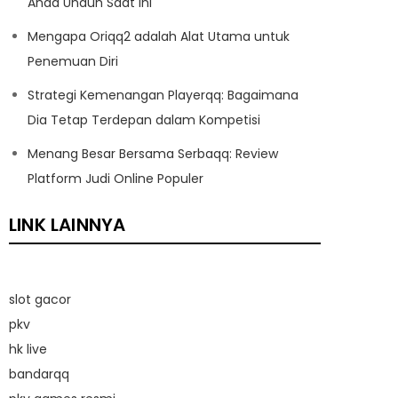
Anda Unduh Saat Ini
Mengapa Oriqq2 adalah Alat Utama untuk
Penemuan Diri
Strategi Kemenangan Playerqq: Bagaimana
Dia Tetap Terdepan dalam Kompetisi
Menang Besar Bersama Serbaqq: Review
Platform Judi Online Populer
LINK LAINNYA
slot gacor
pkv
hk live
bandarqq