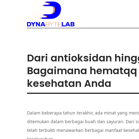
Skip
to
Situs Bandarqq
Bergabunglah di situs Band
content
kemenangan bersama.
Dari antioksidan hing
Bagaimana hematqq 
kesehatan Anda
Dalam beberapa tahun terakhir, ada minat yang me
ditemukan dalam berbagai buah dan sayuran. Dari si
telah terbukti menawarkan berbagai manfaat keseha
keseluruhan.