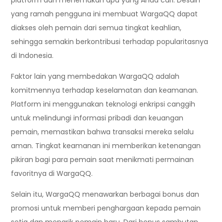
yang ramah pengguna ini membuat WargaQQ dapat
diakses oleh pemain dari semua tingkat keahlian,
sehingga semakin berkontribusi terhadap popularitasnya
di Indonesia.
Faktor lain yang membedakan WargaQQ adalah
komitmennya terhadap keselamatan dan keamanan.
Platform ini menggunakan teknologi enkripsi canggih
untuk melindungi informasi pribadi dan keuangan
pemain, memastikan bahwa transaksi mereka selalu
aman. Tingkat keamanan ini memberikan ketenangan
pikiran bagi para pemain saat menikmati permainan
favoritnya di WargaQQ.
Selain itu, WargaQQ menawarkan berbagai bonus dan
promosi untuk memberi penghargaan kepada pemain
setia dan menarik pemain baru. Dari bonus sambutan