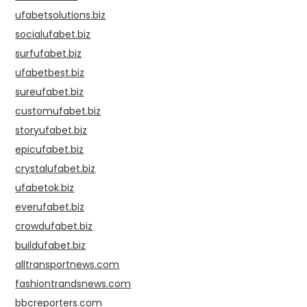
ufabetsolutions.biz
socialufabet.biz
surfufabet.biz
ufabetbest.biz
sureufabet.biz
customufabet.biz
storyufabet.biz
epicufabet.biz
crystalufabet.biz
ufabetok.biz
everufabet.biz
crowdufabet.biz
buildufabet.biz
alltransportnews.com
fashiontrandsnews.com
bbcreporters.com