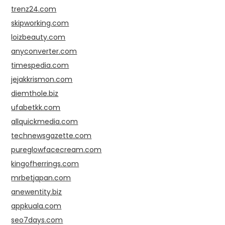
trenz24.com
skipworking.com
loizbeauty.com
anyconverter.com
timespedia.com
jejakkrismon.com
diemthole.biz
ufabetkk.com
allquickmedia.com
technewsgazette.com
pureglowfacecream.com
kingofherrings.com
mrbetjapan.com
anewentity.biz
appkuala.com
seo7days.com