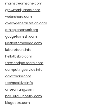
mainstreamzone.com
growmarijuanas.com
webnshare.com
overlygeneralization.com
ethiopianetwork.org
gadgetsmesh.com
justicefornevada.com
leisuretours.info
hellotbsbro.com
farmandpetscare.com
computingservice.info
caiofracini.com
techpositive.info
unseonrang.com
pak-urdu-poetry.com
blogcetra.com