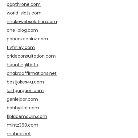
popthrone.com
world-slots.com
imakewebsolution.com
che-blog.com
pancakecoinz.com
flyfinley.com
prideconsultation.com
hountinglil.info
chakraaffirmations.net
bestjokes4u.com
lustgurgaon.com
geniejaar.com
bobbyslot.com
11placemoulin.com
mintz360.com
mohob.net