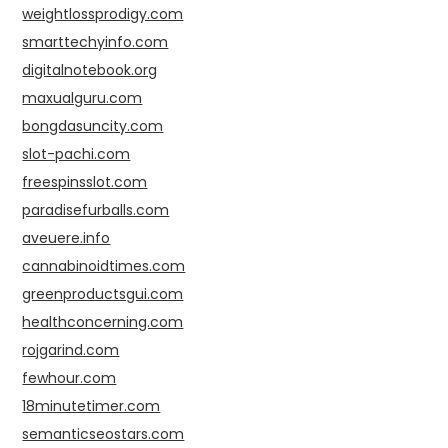
weightlossprodigy.com
smarttechyinfo.com
digitalnotebook.org
maxualguru.com
bongdasuncity.com
slot-pachi.com
freespinsslot.com
paradisefurballs.com
aveuere.info
cannabinoidtimes.com
greenproductsgui.com
healthconcerning.com
rojgarind.com
fewhour.com
18minutetimer.com
semanticseostars.com