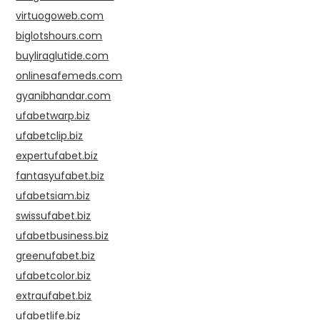
virtuogoweb.com
biglotshours.com
buyliraglutide.com
onlinesafemeds.com
gyanibhandar.com
ufabetwarp.biz
ufabetclip.biz
expertufabet.biz
fantasyufabet.biz
ufabetsiam.biz
swissufabet.biz
ufabetbusiness.biz
greenufabet.biz
ufabetcolor.biz
extraufabet.biz
ufabetlife.biz