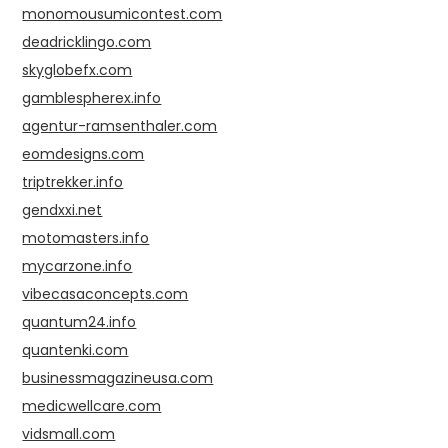
monomousumicontest.com
deadricklingo.com
skyglobefx.com
gamblespherex.info
agentur-ramsenthaler.com
eomdesigns.com
triptrekker.info
gendxxi.net
motomasters.info
mycarzone.info
vibecasaconcepts.com
quantum24.info
quantenki.com
businessmagazineusa.com
medicwellcare.com
vidsmall.com