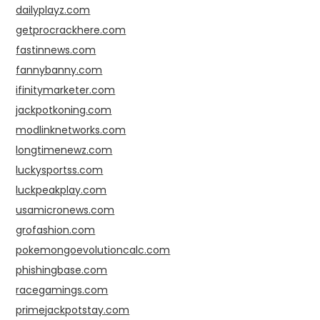
dailyplayz.com
getprocrackhere.com
fastinnews.com
fannybanny.com
ifinitymarketer.com
jackpotkoning.com
modlinknetworks.com
longtimenewz.com
luckysportss.com
luckpeakplay.com
usamicronews.com
grofashion.com
pokemongoevolutioncalc.com
phishingbase.com
racegamings.com
primejackpotstay.com