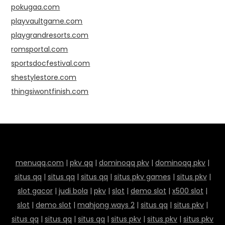
pokugaa.com
playvaultgame.com
playgrandresorts.com
romsportal.com
sportsdocfestival.com
shestylestore.com
thingsiwontfinish.com
menuqq.com
|
pkv qq
|
dominoqq pkv
|
dominoqq pkv
|
situs qq
|
situs qq
|
situs qq
|
situs pkv games
|
situs pkv
|
slot gacor
|
judi bola
|
pkv
|
slot
|
demo slot
|
x500 slot
|
slot
|
demo slot
|
mahjong ways 2
|
situs qq
|
situs pkv
|
situs qq
|
situs qq
|
situs qq
|
situs pkv
|
situs pkv
|
situs pkv