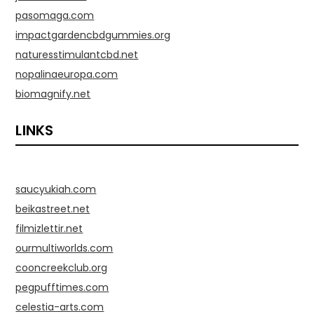
pasomaga.com
impactgardencbdgummies.org
naturesstimulantcbd.net
nopalinaeuropa.com
biomagnify.net
LINKS
saucyukiah.com
beikastreet.net
filmizlettir.net
ourmultiworlds.com
cooncreekclub.org
pegpufftimes.com
celestia-arts.com