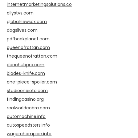
internetmarketingsolutions.co
ollystvs.com
globalnewscx.com
dogslives.com
pdfbookplanet.com
queenofrattan.com
thequeenofrattan.com
denohubpro.com
blades-knife.com
one-piece-spoiler.com
studiooneiota.com
findingcasino.org
realworldcobra.com
automachine.info
autospeedsters.info
wagerchampion.info