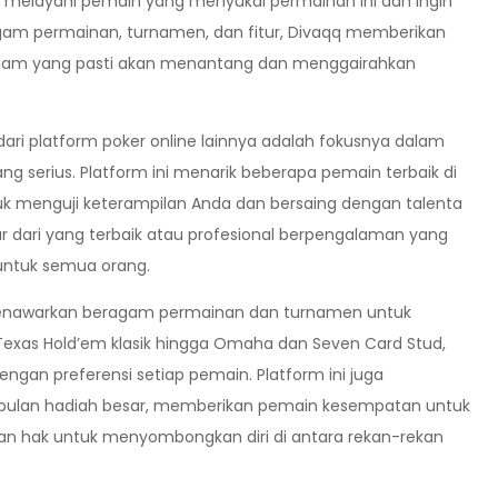
g melayani pemain yang menyukai permainan ini dan ingin
am permainan, turnamen, dan fitur, Divaqq memberikan
lam yang pasti akan menantang dan menggairahkan
ri platform poker online lainnya adalah fokusnya dalam
g serius. Platform ini menarik beberapa pemain terbaik di
k menguji keterampilan Anda dan bersaing dengan talenta
ar dari yang terbaik atau profesional berpengalaman yang
untuk semua orang.
 menawarkan beragam permainan dan turnamen untuk
 Texas Hold’em klasik hingga Omaha dan Seven Card Stud,
gan preferensi setiap pemain. Platform ini juga
ulan hadiah besar, memberikan pemain kesempatan untuk
 hak untuk menyombongkan diri di antara rekan-rekan