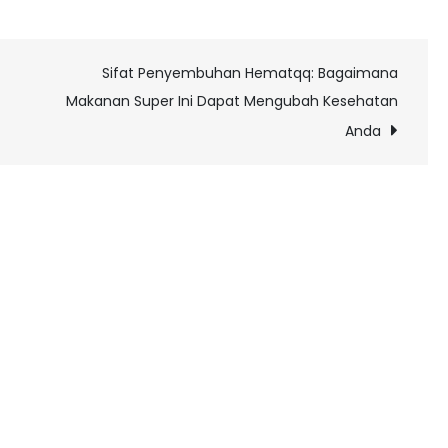
Sifat Penyembuhan Hematqq: Bagaimana
Makanan Super Ini Dapat Mengubah Kesehatan
Anda