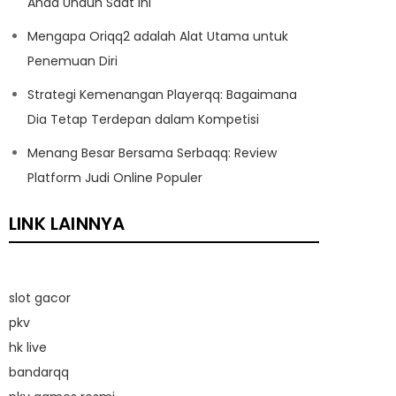
Anda Unduh Saat Ini
Mengapa Oriqq2 adalah Alat Utama untuk
Penemuan Diri
Strategi Kemenangan Playerqq: Bagaimana
Dia Tetap Terdepan dalam Kompetisi
Menang Besar Bersama Serbaqq: Review
Platform Judi Online Populer
LINK LAINNYA
slot gacor
pkv
hk live
bandarqq