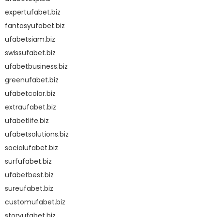
expertufabet.biz
fantasyufabet.biz
ufabetsiam.biz
swissufabet.biz
ufabetbusiness.biz
greenufabet.biz
ufabetcolor.biz
extraufabet.biz
ufabetlife.biz
ufabetsolutions.biz
socialufabet.biz
surfufabet.biz
ufabetbest.biz
sureufabet.biz
customufabet.biz
storyufabet.biz