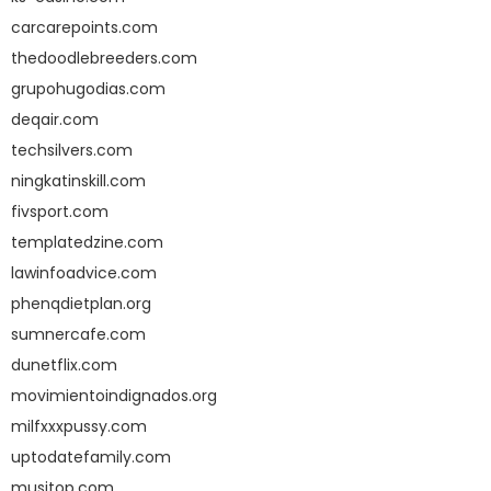
carcarepoints.com
thedoodlebreeders.com
grupohugodias.com
deqair.com
techsilvers.com
ningkatinskill.com
fivsport.com
templatedzine.com
lawinfoadvice.com
phenqdietplan.org
sumnercafe.com
dunetflix.com
movimientoindignados.org
milfxxxpussy.com
uptodatefamily.com
musitop.com