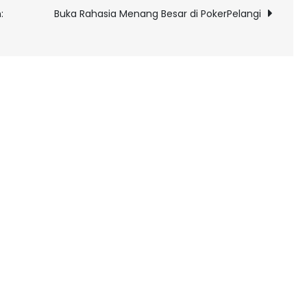
:
Buka Rahasia Menang Besar di PokerPelangi