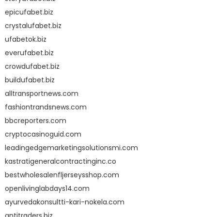
epicufabet.biz
crystalufabet.biz
ufabetok.biz
everufabet.biz
crowdufabet.biz
buildufabet.biz
alltransportnews.com
fashiontrandsnews.com
bbcreporters.com
cryptocasinoguid.com
leadingedgemarketingsolutionsmi.com
kastratigeneralcontractinginc.co
bestwholesalenfljerseysshop.com
openlivinglabdays14.com
ayurvedakonsultti-kari-nokela.com
antitraders.biz