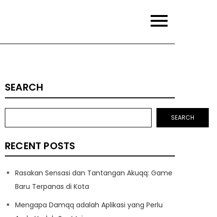
in Aktif
an poker dengan banyak pemain lainnya dan raih
SEARCH
SEARCH
RECENT POSTS
Rasakan Sensasi dan Tantangan Akuqq: Game
Baru Terpanas di Kota
Mengapa Damqq adalah Aplikasi yang Perlu