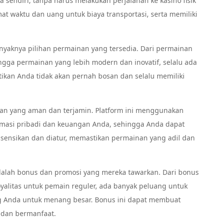
sendiri, tanpa harus melakukan perjalanan ke kasino fisik
t waktu dan uang untuk biaya transportasi, serta memiliki
nyaknya pilihan permainan yang tersedia. Dari permainan
 hingga permainan yang lebih modern dan inovatif, selalu ada
stikan Anda tidak akan pernah bosan dan selalu memiliki
n yang aman dan terjamin. Platform ini menggunakan
ormasi pribadi dan keuangan Anda, sehingga Anda dapat
lisensikan dan diatur, memastikan permainan yang adil dan
adalah bonus dan promosi yang mereka tawarkan. Dari bonus
yalitas untuk pemain reguler, ada banyak peluang untuk
 Anda untuk menang besar. Bonus ini dapat membuat
 dan bermanfaat.