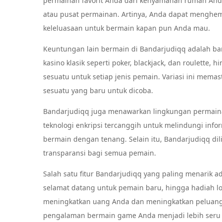
permainan favorit Anda dari kenyamanan rumah Anda 
atau pusat permainan. Artinya, Anda dapat menghema
keleluasaan untuk bermain kapan pun Anda mau.
Keuntungan lain bermain di Bandarjudiqq adalah ba
kasino klasik seperti poker, blackjack, dan roulette,
sesuatu untuk setiap jenis pemain. Variasi ini mema
sesuatu yang baru untuk dicoba.
Bandarjudiqq juga menawarkan lingkungan permaina
teknologi enkripsi tercanggih untuk melindungi inf
bermain dengan tenang. Selain itu, Bandarjudiqq di
transparansi bagi semua pemain.
Salah satu fitur Bandarjudiqq yang paling menarik 
selamat datang untuk pemain baru, hingga hadiah lo
meningkatkan uang Anda dan meningkatkan peluang
pengalaman bermain game Anda menjadi lebih seru