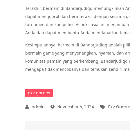
Terakhir, bermain di Bandarjudiqq memungkinkan An
dapat mengobrol dan berinteraksi dengan sesama gam
turnamen dan kompetisi. Aspek sosial ini menamba
Anda dan dapat membantu Anda mendapatkan teman
Kesimpulannya, bermain di Bandarjudiqq adalah pil
bermain game yang menyenangkan, nyaman, dan ama
komunitas pemain yang berkembang, Bandarjudiqq me
mengapa tidak mencobanya dan temukan sendiri ma
pkv games
November 5, 2024
Pkv Game