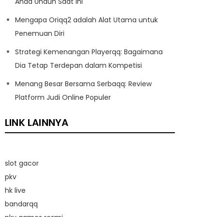
Anda Unduh Saat Ini
Mengapa Oriqq2 adalah Alat Utama untuk
Penemuan Diri
Strategi Kemenangan Playerqq: Bagaimana
Dia Tetap Terdepan dalam Kompetisi
Menang Besar Bersama Serbaqq: Review
Platform Judi Online Populer
LINK LAINNYA
slot gacor
pkv
hk live
bandarqq