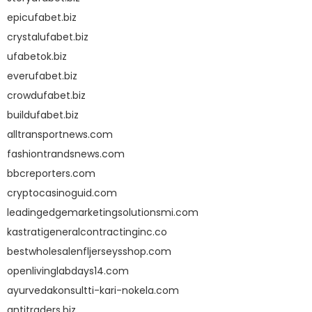
epicufabet.biz
crystalufabet.biz
ufabetok.biz
everufabet.biz
crowdufabet.biz
buildufabet.biz
alltransportnews.com
fashiontrandsnews.com
bbcreporters.com
cryptocasinoguid.com
leadingedgemarketingsolutionsmi.com
kastratigeneralcontractinginc.co
bestwholesalenfljerseysshop.com
openlivinglabdays14.com
ayurvedakonsultti-kari-nokela.com
antitraders.biz