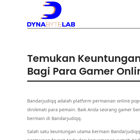
Skip
to
Situs Bandarqq
Bergabunglah di situs Band
content
kemenangan bersama.
Temukan Keuntungan
Bagi Para Gamer Onli
Bandarjudiqq adalah platform permainan online p
dinikmati para pemain. Baik Anda seorang gamer b
bermain di Bandarjudiqq.
Salah satu keuntungan utama bermain Bandarjudiqq