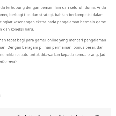
da terhubung dengan pemain lain dari seluruh dunia. Anda
er, berbagi tips dan strategi, bahkan berkompetisi dalam
h tingkat kesenangan ekstra pada pengalaman bermain game
 dan koneksi baru.
ihan tepat bagi para gamer online yang mencari pengalaman
n. Dengan beragam pilihan permainan, bonus besar, dan
miliki sesuatu untuk ditawarkan kepada semua orang. Jadi
nfaatnya?
s