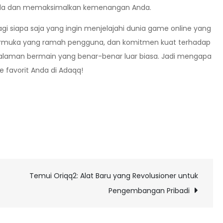
nda dan memaksimalkan kemenangan Anda.
gi siapa saja yang ingin menjelajahi dunia game online yang
armuka yang ramah pengguna, dan komitmen kuat terhadap
laman bermain yang benar-benar luar biasa. Jadi mengapa
 favorit Anda di Adaqq!
Temui Oriqq2: Alat Baru yang Revolusioner untuk
Pengembangan Pribadi