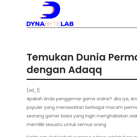
Skip
to
Situs Bandarqq
Bergabunglah di situs Ban
content
kemenangan bersama.
Temukan Dunia Perma
dengan Adaqq
[ad_1]
Apakah Anda penggemar game online? Jika iya, And
populer yang menawarkan berbagai macam permain
seorang gamer biasa yang ingin menghabiskan wak
memiliki sesuatu untuk semua orang.