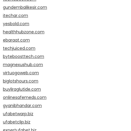
gundembalikesir.com
itechar.com
yesbold.com
healthhubzone.com
ebaraat.com
techjuiced.com
byteboosttech.com
magnexushub.com
virtuogoweb.com
biglotshours.com
buyliraglutide.com
onlinesafemeds.com
gyanibhandar.com
ufabetwarp.biz
ufabetclip.biz
expertufabet.biz