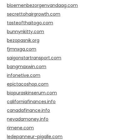
bloemenbezorgenvandaag.com
secrettohairgrowth.com
tasteofthaitogo.com
bunnynkitty.com
bezopasnik.org
fjmnxga.com
saigonstartransport.com
bangmaxwin.com
infonetive.com
epictacoshop.com
biopuraskinserum.com
californiafinances.info
canadafinance.info
nevadamoney.info
rimene.com
ledepanneur-pigalle.com