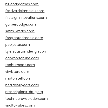
bluebargames.com
festivaldelamalou.com
firstsigninnovations.com
garberdodge.com
swim-wears.com
forgrantedmedia.com
peolpstar.com
tylerscustomdesign.com
carworksonline.com
techtimesss.com
virylstore.com
motorstell.com
health150years.com
prescriptions-drug.org
technocrewsolution.com
viraltokvibes.com