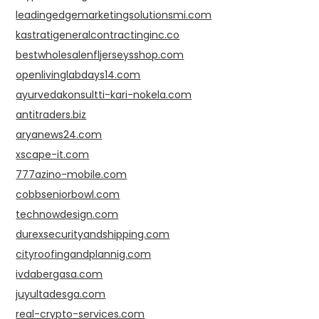
leadingedgemarketingsolutionsmi.com
kastratigeneralcontractinginc.co
bestwholesalenfljerseysshop.com
openlivinglabdays14.com
ayurvedakonsultti-kari-nokela.com
antitraders.biz
aryanews24.com
xscape-it.com
777azino-mobile.com
cobbseniorbowl.com
technowdesign.com
durexsecurityandshipping.com
cityroofingandplannig.com
ivdabergasa.com
juyultadesga.com
real-crypto-services.com