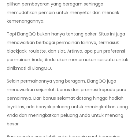
pilihan pembayaran yang beragam sehingga
memudahkan pemain untuk menyetor dan menarik
kemenangannya.
Tapi ElangQQ bukan hanya tentang poker. Situs ini juga
menawarkan berbagai permainan lainnya, termasuk
blackjack, roulette, dan slot. Artinya, apa pun preferensi
permainan Anda, Anda akan menemukan sesuatu untuk
dinikmati di ElangQQ.
Selain permainannya yang beragam, ElangQQ juga
menawarkan sejumlah bonus dan promosi kepada para
pemainnya. Dari bonus selamat datang hingga hadiah
loyalitas, ada banyak peluang untuk meningkatkan uang
Anda dan meningkatkan peluang Anda untuk menang
besar.
Bagi mereka yang lebih suka bermain saat bepergian,