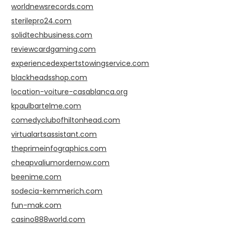
worldnewsrecords.com
sterilepro24.com
solidtechbusiness.com
reviewcardgaming.com
experiencedexpertstowingservice.com
blackheadsshop.com
location-voiture-casablanca.org
kpaulbartelme.com
comedyclubofhiltonhead.com
virtualartsassistant.com
theprimeinfographics.com
cheapvaliumordernow.com
beenime.com
sodecia-kemmerich.com
fun-mak.com
casino888world.com