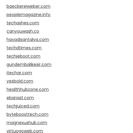
baeckereiweber.com
peoplemagazine.info
techashes.com
canyouwash.co
havadisantalya.com
techdtimes.com
techieboot.com
gundembalikesir.com
itechar.com
yesbold.com
healthhubzone.com
ebaraat.com
techjuiced.com
byteboosttech.com
magnexushub.com
virtuogoweb.com