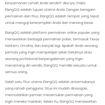
kenyamanan rumah Anda sendiri? Jika iya, maka
ElangQQ adalah tujuan utama Anda. Dengan beragam
permainan dan fitur, ElangQQ adalah tempat yang tepat
untuk menguji keterampilan Anda dan menang besar.
ElangQQ adalah platform permainan online populer yang
menawarkan berbagai permainan poker, termasuk Texas
Hold’em, Omaha, dan banyak lagi. Apakah Anda seorang
pemula yang ingin mempelajari seluk-beluknya atau
seorang profesional berpengalaman yang ingin
menantang diri sendiri, ElangQQ memiliki sesuatu untuk
semua orang.
Salah satu fitur utama ElangQQ adalah antarmukanya
yang ramah pengguna. Situs ini mudah dinavigasi,
memudahkan pemain menemukan permainan yang
ingin mereka mainkan. Selain itu, ElangQQ menawarkan