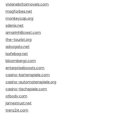
vivianebritoimoveis.com
magforbes.net
monkeycap.org
sdenix.net
amarinhillcrest.com
the-tourist.org
advogato.net
isafebag.net
bloombergz.com
enterpriseboosts.com
casino-kartenspiele.com
casino-automatenspiele.org
casino-tischspiele.com
otbody.com
jamestrust.net
trenz24.com