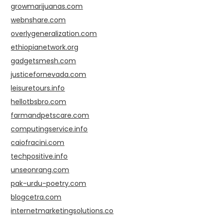
growmarijuanas.com
webnshare.com
overlygeneralization.com
ethiopianetwork.org
gadgetsmesh.com
justicefornevada.com
leisuretours.info
hellotbsbro.com
farmandpetscare.com
computingservice.info
caiofracini.com
techpositive.info
unseonrang.com
pak-urdu-poetry.com
blogcetra.com
internetmarketingsolutions.co