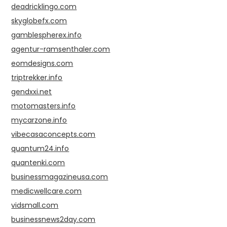
deadricklingo.com
skyglobefx.com
gamblespherex.info
agentur-ramsenthaler.com
eomdesigns.com
triptrekker.info
gendxxi.net
motomasters.info
mycarzone.info
vibecasaconcepts.com
quantum24.info
quantenki.com
businessmagazineusa.com
medicwellcare.com
vidsmall.com
businessnews2day.com