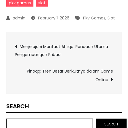
pkv games
slot
February 1, 2026
Pkv Games
,
Slot
Post
Menjelajahi Manfaat Ahliqq: Panduan Utama
Pengembangan Pribadi
navigation
Pinoqq: Tren Besar Berikutnya dalam Game
Online
SEARCH
SEARCH