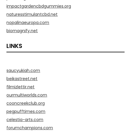
impactgardencbdgummies.org
naturesstimulantcbd.net
nopalinaeuropa.com
biomagnify.net
LINKS
saucyukiah.com
beikastreet.net
filmizlettir.net
ourmultiworlds.com
cooncreekclub.org
pegpufftimes.com
celestia-arts.com
forumchampions.com