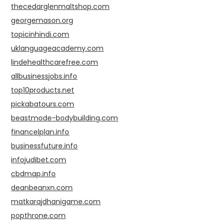
thecedarglenmaltshop.com
georgemason.org
topicinhindi.com
uklanguageacademy.com
lindehealthcarefree.com
allbusinessjobs.info
top10products.net
pickabatours.com
beastmode-bodybuilding.com
financelplan.info
businessfuture.info
infojudibet.com
cbdmap.info
deanbeanxn.com
matkarajdhanigame.com
popthrone.com