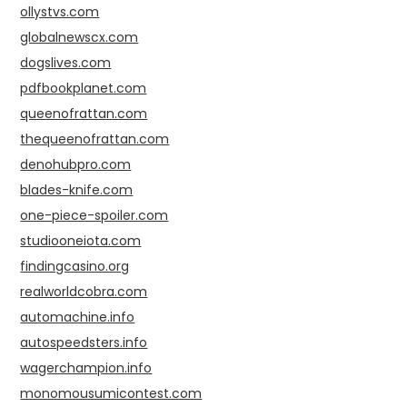
ollystvs.com
globalnewscx.com
dogslives.com
pdfbookplanet.com
queenofrattan.com
thequeenofrattan.com
denohubpro.com
blades-knife.com
one-piece-spoiler.com
studiooneiota.com
findingcasino.org
realworldcobra.com
automachine.info
autospeedsters.info
wagerchampion.info
monomousumicontest.com