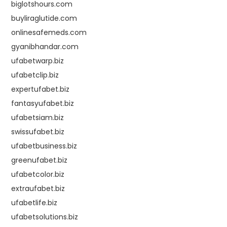
biglotshours.com
buyliraglutide.com
onlinesafemeds.com
gyanibhandar.com
ufabetwarp.biz
ufabetclip.biz
expertufabet.biz
fantasyufabet.biz
ufabetsiam.biz
swissufabet.biz
ufabetbusiness.biz
greenufabet.biz
ufabetcolor.biz
extraufabet.biz
ufabetlife.biz
ufabetsolutions.biz