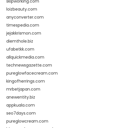
skipworking.com
loizbeauty.com
anyconverter.com
timespedia.com
jejakkrismon.com
diemthole.biz
ufabetkk.com
allquickmedia.com
technewsgazette.com
pureglowfacecream.com
kingofherrings.com
mrbetjapan.com
anewentity.biz
appkuala.com
seo7days.com
pureglowcream.com