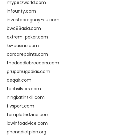
mypetzworld.com
infounty.com
investparaguay-eu.com
bwc88asia.com
extrem-poker.com
ks-casino.com
carcarepoints.com
thedoodlebreeders.com
grupohugodias.com
deqair.com
techsilvers.com
ningkatinskill.com
fivsport.com
templatedzine.com
lawinfoadvice.com
phenqdietplan.org