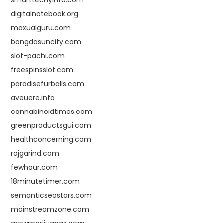
digitalnotebook.org
maxualguru.com
bongdasuncity.com
slot-pachi.com
freespinsslot.com
paradisefurballs.com
aveuere.info
cannabinoidtimes.com
greenproductsgui.com
healthconcerning.com
rojgarind.com
fewhour.com
18minutetimer.com
semanticseostars.com
mainstreamzone.com
growmarijuanas.com