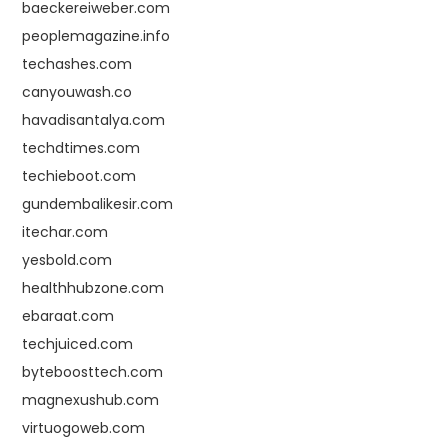
baeckereiweber.com
peoplemagazine.info
techashes.com
canyouwash.co
havadisantalya.com
techdtimes.com
techieboot.com
gundembalikesir.com
itechar.com
yesbold.com
healthhubzone.com
ebaraat.com
techjuiced.com
byteboosttech.com
magnexushub.com
virtuogoweb.com