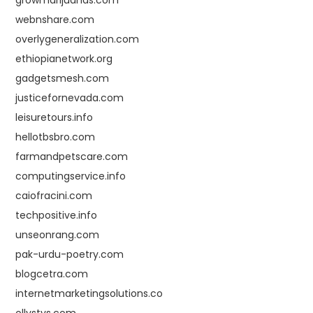
webnshare.com
overlygeneralization.com
ethiopianetwork.org
gadgetsmesh.com
justicefornevada.com
leisuretours.info
hellotbsbro.com
farmandpetscare.com
computingservice.info
caiofracini.com
techpositive.info
unseonrang.com
pak-urdu-poetry.com
blogcetra.com
internetmarketingsolutions.co
ollystvs.com