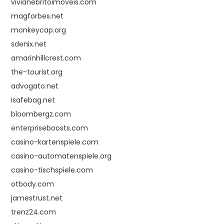
vivianebritoimoveis.com
magforbes.net
monkeycap.org
sdenix.net
amarinhillcrest.com
the-tourist.org
advogato.net
isafebag.net
bloombergz.com
enterpriseboosts.com
casino-kartenspiele.com
casino-automatenspiele.org
casino-tischspiele.com
otbody.com
jamestrust.net
trenz24.com