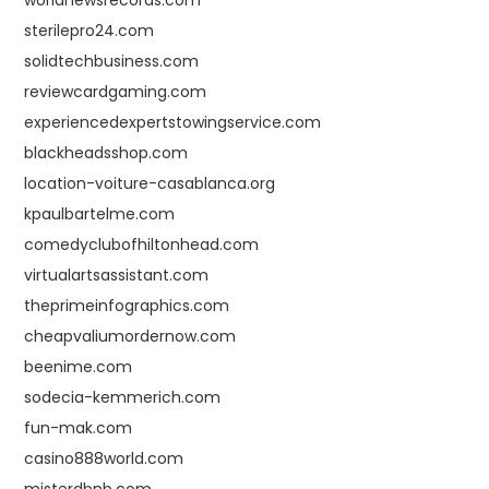
sterilepro24.com
solidtechbusiness.com
reviewcardgaming.com
experiencedexpertstowingservice.com
blackheadsshop.com
location-voiture-casablanca.org
kpaulbartelme.com
comedyclubofhiltonhead.com
virtualartsassistant.com
theprimeinfographics.com
cheapvaliumordernow.com
beenime.com
sodecia-kemmerich.com
fun-mak.com
casino888world.com
misterdbnb.com