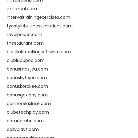
jkmezcal.com
intervaltrainingexercises.com
tyestylebusinesssolutions.com
royalpoipet.com
thestaurant.com
bestlinktrackingsoftware.com
clublubupoo.com
bonusmazijeu.com
bonuskyfojea.com
bonuskorokee.com
bonusgexipoy.com
casinorelaxluxe.com
clubetechplay.com
domdombd.com
dailyplayz.com
getprocrackhere.com