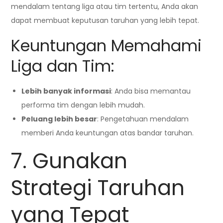
mendalam tentang liga atau tim tertentu, Anda akan
dapat membuat keputusan taruhan yang lebih tepat.
Keuntungan Memahami
Liga dan Tim:
Lebih banyak informasi
: Anda bisa memantau
performa tim dengan lebih mudah.
Peluang lebih besar
: Pengetahuan mendalam
memberi Anda keuntungan atas bandar taruhan.
7. Gunakan
Strategi Taruhan
yang Tepat