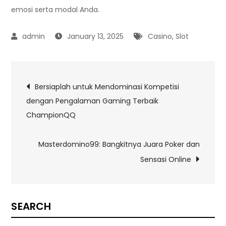
emosi serta modal Anda.
January 13, 2025
Casino
,
Slot
Post
Bersiaplah untuk Mendominasi Kompetisi
dengan Pengalaman Gaming Terbaik
navigation
ChampionQQ
Masterdomino99: Bangkitnya Juara Poker dan
Sensasi Online
SEARCH