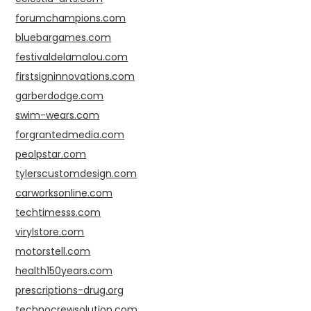
forumchampions.com
bluebargames.com
festivaldelamalou.com
firstsigninnovations.com
garberdodge.com
swim-wears.com
forgrantedmedia.com
peolpstar.com
tylerscustomdesign.com
carworksonline.com
techtimesss.com
virylstore.com
motorstell.com
health150years.com
prescriptions-drug.org
technocrewsolution.com