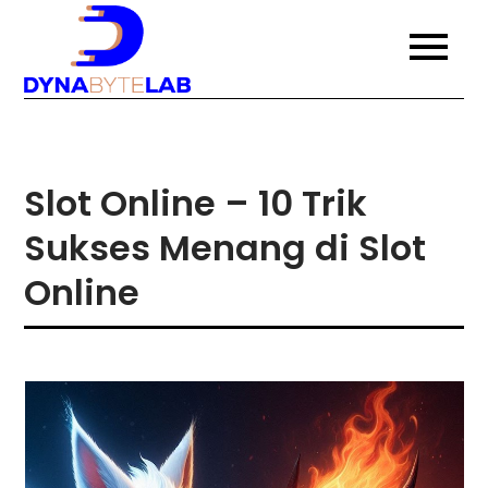
Skip
to
Situs Bandarqq
Bergabunglah di situs Bandarqq
content
terpercaya dengan komunitas
Terpercaya
pemain aktif. Nikmati permainan
poker dengan banyak pemain
dengan
lainnya dan raih kemenangan
bersama.
Komunitas Pemain
Slot Online – 10 Trik
Aktif
Sukses Menang di Slot
Online