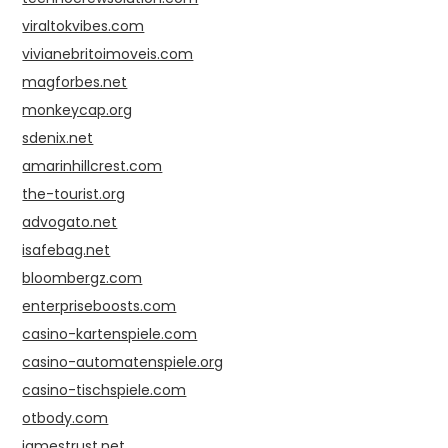
viraltokvibes.com
vivianebritoimoveis.com
magforbes.net
monkeycap.org
sdenix.net
amarinhillcrest.com
the-tourist.org
advogato.net
isafebag.net
bloombergz.com
enterpriseboosts.com
casino-kartenspiele.com
casino-automatenspiele.org
casino-tischspiele.com
otbody.com
jamestrust.net