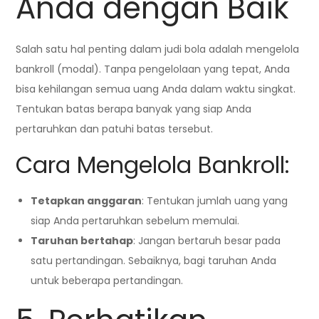
Anda dengan Baik
Salah satu hal penting dalam judi bola adalah mengelola
bankroll (modal). Tanpa pengelolaan yang tepat, Anda
bisa kehilangan semua uang Anda dalam waktu singkat.
Tentukan batas berapa banyak yang siap Anda
pertaruhkan dan patuhi batas tersebut.
Cara Mengelola Bankroll:
Tetapkan anggaran
: Tentukan jumlah uang yang
siap Anda pertaruhkan sebelum memulai.
Taruhan bertahap
: Jangan bertaruh besar pada
satu pertandingan. Sebaiknya, bagi taruhan Anda
untuk beberapa pertandingan.