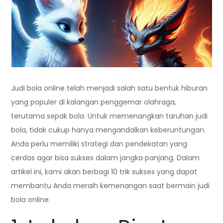
Judi bola online telah menjadi salah satu bentuk hiburan
yang populer di kalangan penggemar olahraga,
terutama sepak bola. Untuk memenangkan taruhan judi
bola, tidak cukup hanya mengandalkan keberuntungan.
Anda perlu memiliki strategi dan pendekatan yang
cerdas agar bisa sukses dalam jangka panjang. Dalam
artikel ini, kami akan berbagi 10 trik sukses yang dapat
membantu Anda meraih kemenangan saat bermain judi
bola online.