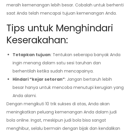
meraih kemenangan lebih besar. Cobalah untuk berhenti
saat Anda telah mencapai tujuan kemenangan Anda.
Tips untuk Menghindari
Keserakahan:
Tetapkan tujuan
: Tentukan seberapa banyak Anda
ingin menang dalam satu sesi taruhan dan
berhentilah ketika sudah mencapainya.
Hindari “kejar setoran”
: Jangan bertaruh lebih
besar hanya untuk mencoba menutupi kerugian yang
Anda alami.
Dengan mengikuti 10 trik sukses di atas, Anda akan
meningkatkan peluang kemenangan Anda dalam judi
bola online. Ingat, meskipun judi bola bisa sangat
menghibur, selalu bermain dengan bijak dan kendalikan