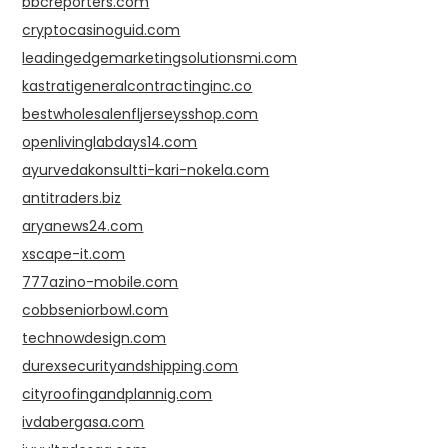
bbcreporters.com
cryptocasinoguid.com
leadingedgemarketingsolutionsmi.com
kastratigeneralcontractinginc.co
bestwholesalenfljerseysshop.com
openlivinglabdays14.com
ayurvedakonsultti-kari-nokela.com
antitraders.biz
aryanews24.com
xscape-it.com
777azino-mobile.com
cobbseniorbowl.com
technowdesign.com
durexsecurityandshipping.com
cityroofingandplannig.com
ivdabergasa.com