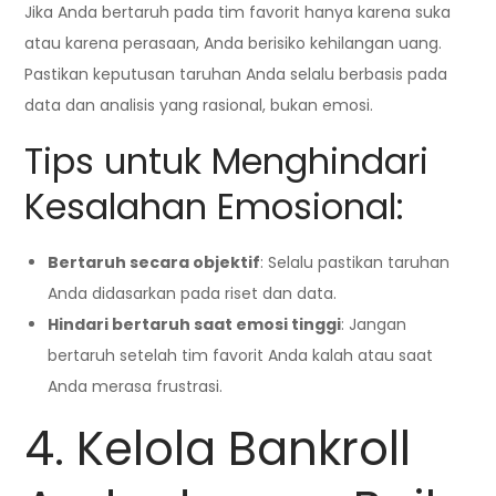
Jika Anda bertaruh pada tim favorit hanya karena suka
atau karena perasaan, Anda berisiko kehilangan uang.
Pastikan keputusan taruhan Anda selalu berbasis pada
data dan analisis yang rasional, bukan emosi.
Tips untuk Menghindari
Kesalahan Emosional:
Bertaruh secara objektif
: Selalu pastikan taruhan
Anda didasarkan pada riset dan data.
Hindari bertaruh saat emosi tinggi
: Jangan
bertaruh setelah tim favorit Anda kalah atau saat
Anda merasa frustrasi.
4. Kelola Bankroll