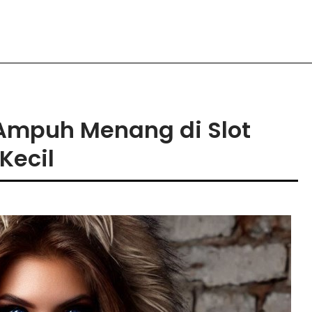
 Terpercaya dengan Komunitas Pema
arqq terpercaya dengan komunitas pemain aktif. Nikmati permain
 Ampuh Menang di Slot
Kecil