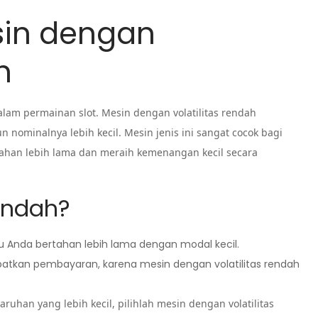
sin dengan
h
 dalam permainan slot. Mesin dengan volatilitas rendah
nominalnya lebih kecil. Mesin jenis ini sangat cocok bagi
tahan lebih lama dan meraih kemenangan kecil secara
endah?
Anda bertahan lebih lama dengan modal kecil.
tkan pembayaran, karena mesin dengan volatilitas rendah
ruhan yang lebih kecil, pilihlah mesin dengan volatilitas