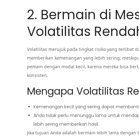
2. Bermain di Me
Volatilitas Renda
Volatilitas merujuk pada tingkat risiko yang terlibat
memberikan kemenangan yang lebih sering, meskipun 
pemain dengan modal kecil, karena mereka bisa ber
konsisten.
Mengapa Volatilitas R
Kemenangan kecil yang sering dapat membantu 
Anda tidak perlu menunggu lama untuk mendapa
lebih sering memberikan hasil.
Jika tujuan Anda adalah bermain lebih lama dengan ta