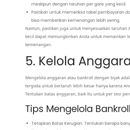
meskipun dengan taruhan per garis yang kecil.
Pastikan untuk memeriksa tabel pembayaran dan
bisa memberikan kemenangan lebih sering.
Namun, pastikan juga untuk menyesuaikan taruhan A
kecil dapat memungkinkan Anda untuk memainkan l
kemenangan.
5. Kelola Anggar
Mengelola anggaran atau bankroll dengan bijak adal
tergoda untuk bertaruh lebih besar hanya karena An
Tentukan batas anggaran, baik itu untuk per sesi per
Tips Mengelola Bankroll
Tetapkan Batas Kerugian: Tentukan berapa bany