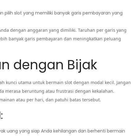
 pilih slot yang memiliki banyak garis pembayaran yang
nda dengan anggaran yang dimiliki. Taruhan per garis yang
ebih banyak garis pembayaran dan meningkatkan peluang
an dengan Bijak
ah kunci utama untuk bermain slot dengan modal kecil. Jangan
da merasa beruntung atau frustrasi dengan kekalahan.
mainan atau per hari, dan patuhi batas tersebut.
:
ak uang yang siap Anda kehilangan dan berhenti bermain