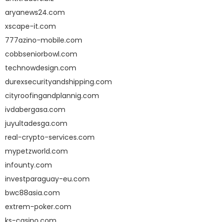
aryanews24.com
xscape-it.com
777azino-mobile.com
cobbseniorbowl.com
technowdesign.com
durexsecurityandshipping.com
cityroofingandplannig.com
ivdabergasa.com
juyultadesga.com
real-crypto-services.com
mypetzworld.com
infounty.com
investparaguay-eu.com
bwc88asia.com
extrem-poker.com
ks-casino.com