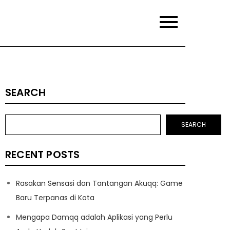
in Aktif
an poker dengan banyak pemain lainnya dan raih
SEARCH
SEARCH
RECENT POSTS
Rasakan Sensasi dan Tantangan Akuqq: Game
Baru Terpanas di Kota
Mengapa Damqq adalah Aplikasi yang Perlu