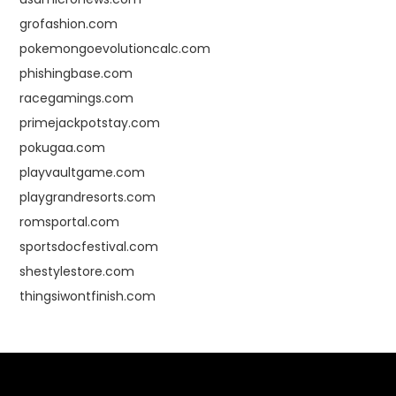
grofashion.com
pokemongoevolutioncalc.com
phishingbase.com
racegamings.com
primejackpotstay.com
pokugaa.com
playvaultgame.com
playgrandresorts.com
romsportal.com
sportsdocfestival.com
shestylestore.com
thingsiwontfinish.com