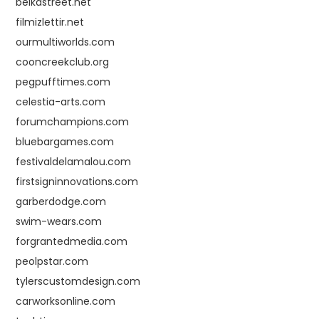
beikastreet.net
filmizlettir.net
ourmultiworlds.com
cooncreekclub.org
pegpufftimes.com
celestia-arts.com
forumchampions.com
bluebargames.com
festivaldelamalou.com
firstsigninnovations.com
garberdodge.com
swim-wears.com
forgrantedmedia.com
peolpstar.com
tylerscustomdesign.com
carworksonline.com