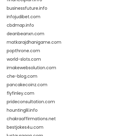
businessfuture.info
infojudibet.com
cbdmap.info
deanbeanxn.com
matkarajdhanigame.com
popthrone.com
world-slots.com
imakewebsolution.com
che-blog.com
pancakecoinz.com
flyfinley.com
prideconsultation.com
hountinglil.info
chakraaffirmations.net
bestjokes4u.com
lustgurgaon.com