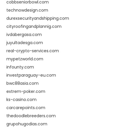
cobbseniorbowl.com
technowdesign.com
durexsecurityandshipping.com
cityroofingandplannig.com
ivdabergasa.com
juyultadesga.com
real-crypto-services.com
mypetzworld.com
infounty.com
investparaguay-eu.com
bwc88asia.com
extrem-poker.com
ks-casino.com
carcarepoints.com
thedoodlebreeders.com
grupohugodias.com