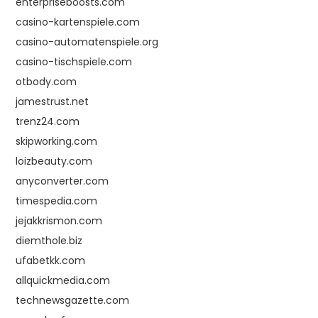
enterpriseboosts.com
casino-kartenspiele.com
casino-automatenspiele.org
casino-tischspiele.com
otbody.com
jamestrust.net
trenz24.com
skipworking.com
loizbeauty.com
anyconverter.com
timespedia.com
jejakkrismon.com
diemthole.biz
ufabetkk.com
allquickmedia.com
technewsgazette.com