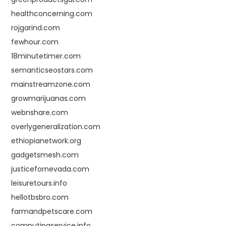
healthconcerning.com
rojgarind.com
fewhour.com
18minutetimer.com
semanticseostars.com
mainstreamzone.com
growmarijuanas.com
webnshare.com
overlygeneralization.com
ethiopianetwork.org
gadgetsmesh.com
justicefornevada.com
leisuretours.info
hellotbsbro.com
farmandpetscare.com
computingservice.info