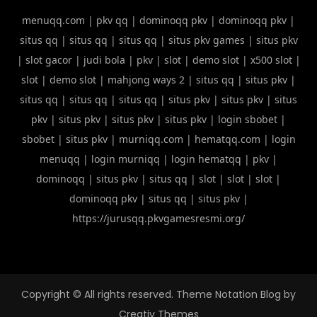
menuqq.com
|
pkv qq
|
dominoqq pkv
|
dominoqq pkv
|
situs qq
|
situs qq
|
situs qq
|
situs pkv games
|
situs pkv
|
slot gacor
|
judi bola
|
pkv
|
slot
|
demo slot
|
x500 slot
|
slot
|
demo slot
|
mahjong ways 2
|
situs qq
|
situs pkv
|
situs qq
|
situs qq
|
situs qq
|
situs pkv
|
situs pkv
|
situs
pkv
|
situs pkv
|
situs pkv
|
situs pkv
|
login sbobet
|
sbobet
|
situs pkv
|
murniqq.com
|
hematqq.com
|
login
menuqq
|
login murniqq
|
login hematqq
|
pkv
|
dominoqq
|
situs pkv
|
situs qq
|
slot
|
slot
|
slot
|
dominoqq pkv
|
situs qq
|
situs pkv
|
https://jurusqq.pkvgamesresmi.org/
Copyright © All rights reserved. Theme Notation Blog by
Creativ Themes