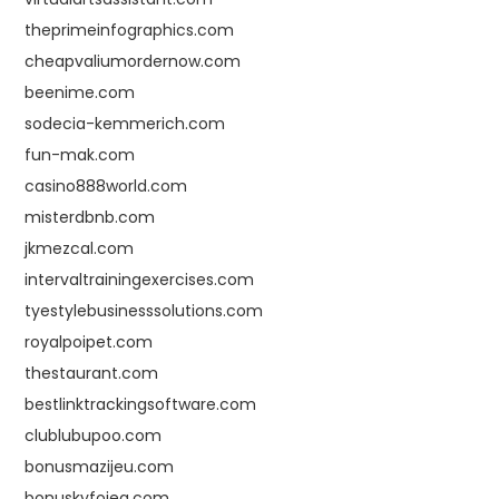
theprimeinfographics.com
cheapvaliumordernow.com
beenime.com
sodecia-kemmerich.com
fun-mak.com
casino888world.com
misterdbnb.com
jkmezcal.com
intervaltrainingexercises.com
tyestylebusinesssolutions.com
royalpoipet.com
thestaurant.com
bestlinktrackingsoftware.com
clublubupoo.com
bonusmazijeu.com
bonuskyfojea.com