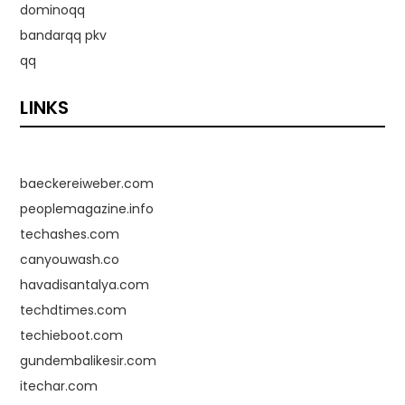
dominoqq
bandarqq pkv
qq
LINKS
baeckereiweber.com
peoplemagazine.info
techashes.com
canyouwash.co
havadisantalya.com
techdtimes.com
techieboot.com
gundembalikesir.com
itechar.com