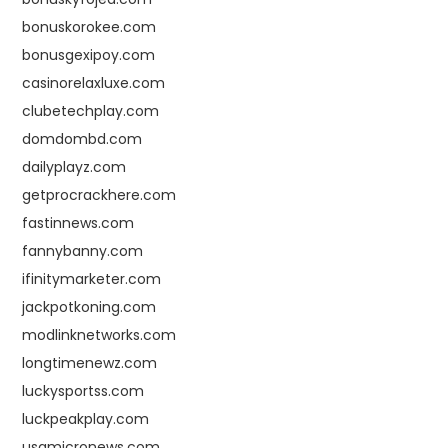
bonuskorokee.com
bonusgexipoy.com
casinorelaxluxe.com
clubetechplay.com
domdombd.com
dailyplayz.com
getprocrackhere.com
fastinnews.com
fannybanny.com
ifinitymarketer.com
jackpotkoning.com
modlinknetworks.com
longtimenewz.com
luckysportss.com
luckpeakplay.com
usamicronews.com