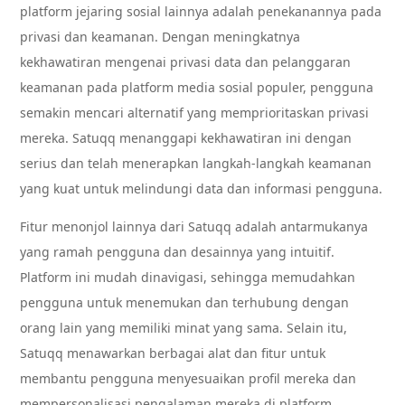
platform jejaring sosial lainnya adalah penekanannya pada
privasi dan keamanan. Dengan meningkatnya
kekhawatiran mengenai privasi data dan pelanggaran
keamanan pada platform media sosial populer, pengguna
semakin mencari alternatif yang memprioritaskan privasi
mereka. Satuqq menanggapi kekhawatiran ini dengan
serius dan telah menerapkan langkah-langkah keamanan
yang kuat untuk melindungi data dan informasi pengguna.
Fitur menonjol lainnya dari Satuqq adalah antarmukanya
yang ramah pengguna dan desainnya yang intuitif.
Platform ini mudah dinavigasi, sehingga memudahkan
pengguna untuk menemukan dan terhubung dengan
orang lain yang memiliki minat yang sama. Selain itu,
Satuqq menawarkan berbagai alat dan fitur untuk
membantu pengguna menyesuaikan profil mereka dan
mempersonalisasi pengalaman mereka di platform.