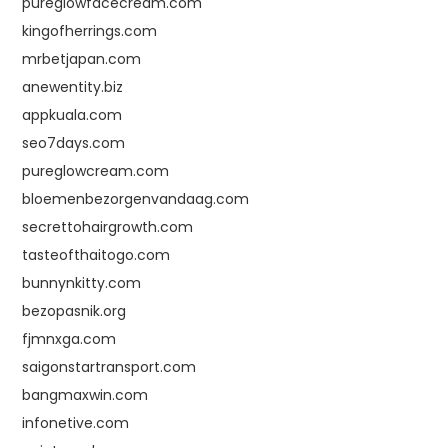
pureglowfacecream.com
kingofherrings.com
mrbetjapan.com
anewentity.biz
appkuala.com
seo7days.com
pureglowcream.com
bloemenbezorgenvandaag.com
secrettohairgrowth.com
tasteofthaitogo.com
bunnynkitty.com
bezopasnik.org
fjmnxga.com
saigonstartransport.com
bangmaxwin.com
infonetive.com