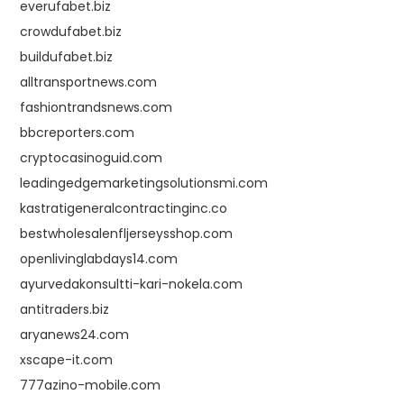
everufabet.biz
crowdufabet.biz
buildufabet.biz
alltransportnews.com
fashiontrandsnews.com
bbcreporters.com
cryptocasinoguid.com
leadingedgemarketingsolutionsmi.com
kastratigeneralcontractinginc.co
bestwholesalenfljerseysshop.com
openlivinglabdays14.com
ayurvedakonsultti-kari-nokela.com
antitraders.biz
aryanews24.com
xscape-it.com
777azino-mobile.com