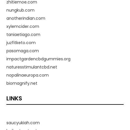
zhitiemoe.com
nungkub.com
anotherindian.com
xylemcider.com
taniaetiago.com
juzfitketo.com
pasomaga.com
impactgardencbdgummies.org
naturesstimulantcbd.net
nopalinaeuropa.com
biomagnify.net
LINKS
saucyukiah.com