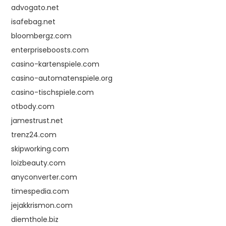
advogato.net
isafebag.net
bloombergz.com
enterpriseboosts.com
casino-kartenspiele.com
casino-automatenspiele.org
casino-tischspiele.com
otbody.com
jamestrust.net
trenz24.com
skipworking.com
loizbeauty.com
anyconverter.com
timespedia.com
jejakkrismon.com
diemthole.biz