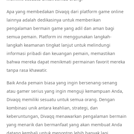
Apa yang membedakan Divaqq dari platform game online
lainnya adalah dedikasinya untuk memberikan
pengalaman bermain game yang adil dan aman bagi
semua pemain. Platform ini menggunakan langkah-
langkah keamanan tingkat lanjut untuk melindungi
informasi pribadi dan keuangan pemain, memastikan
bahwa mereka dapat menikmati permainan favorit mereka
tanpa rasa khawatir.
Baik Anda pemain biasa yang ingin bersenang-senang
atau gamer serius yang ingin menguji kemampuan Anda,
Divaqq memiliki sesuatu untuk semua orang. Dengan
kombinasi unik antara keahlian, strategi, dan
keberuntungan, Divaqq menawarkan pengalaman bermain
yang menarik dan bermanfaat yang akan membuat Anda
datang kembali untuk menonton lebih banyak lagi.