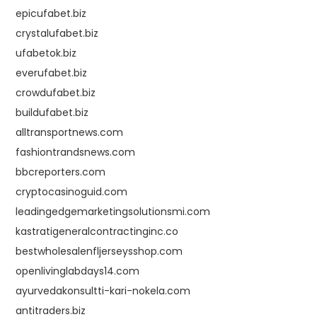
epicufabet.biz
crystalufabet.biz
ufabetok.biz
everufabet.biz
crowdufabet.biz
buildufabet.biz
alltransportnews.com
fashiontrandsnews.com
bbcreporters.com
cryptocasinoguid.com
leadingedgemarketingsolutionsmi.com
kastratigeneralcontractinginc.co
bestwholesalenfljerseysshop.com
openlivinglabdays14.com
ayurvedakonsultti-kari-nokela.com
antitraders.biz