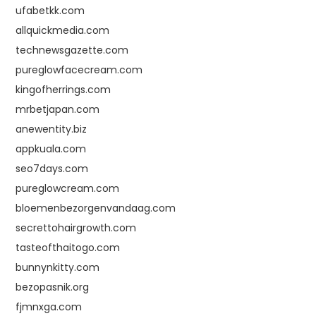
ufabetkk.com
allquickmedia.com
technewsgazette.com
pureglowfacecream.com
kingofherrings.com
mrbetjapan.com
anewentity.biz
appkuala.com
seo7days.com
pureglowcream.com
bloemenbezorgenvandaag.com
secrettohairgrowth.com
tasteofthaitogo.com
bunnynkitty.com
bezopasnik.org
fjmnxga.com