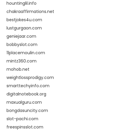
hountinglil.info
chakraaffirmations.net
bestjokes4u.com
lustgurgaon.com
geniejaar.com
bobbyslot.com
11placemoulin.com
mintz360.com
mohob.net
weightlossprodigy.com
smarttechyinfo.com
digitalnotebook.org
maxualguru.com
bongdasuncity.com
slot-pachi.com
freespinsslot.com