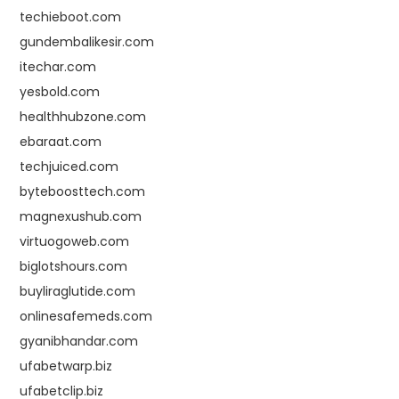
techieboot.com
gundembalikesir.com
itechar.com
yesbold.com
healthhubzone.com
ebaraat.com
techjuiced.com
byteboosttech.com
magnexushub.com
virtuogoweb.com
biglotshours.com
buyliraglutide.com
onlinesafemeds.com
gyanibhandar.com
ufabetwarp.biz
ufabetclip.biz