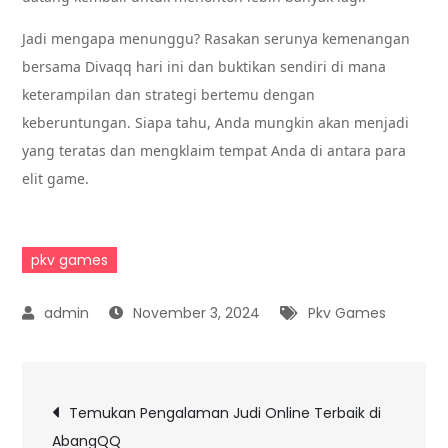
Jadi mengapa menunggu? Rasakan serunya kemenangan
bersama Divaqq hari ini dan buktikan sendiri di mana
keterampilan dan strategi bertemu dengan
keberuntungan. Siapa tahu, Anda mungkin akan menjadi
yang teratas dan mengklaim tempat Anda di antara para
elit game.
pkv games
November 3, 2024
Pkv Games
Post
Temukan Pengalaman Judi Online Terbaik di
AbangQQ