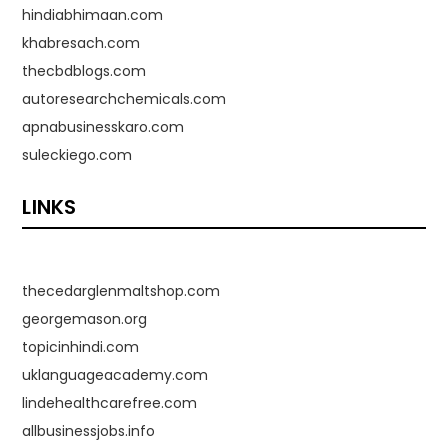
hindiabhimaan.com
khabresach.com
thecbdblogs.com
autoresearchchemicals.com
apnabusinesskaro.com
suleckiego.com
LINKS
thecedarglenmaltshop.com
georgemason.org
topicinhindi.com
uklanguageacademy.com
lindehealthcarefree.com
allbusinessjobs.info