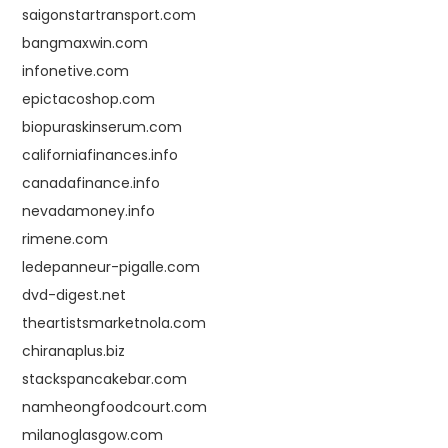
saigonstartransport.com
bangmaxwin.com
infonetive.com
epictacoshop.com
biopuraskinserum.com
californiafinances.info
canadafinance.info
nevadamoney.info
rimene.com
ledepanneur-pigalle.com
dvd-digest.net
theartistsmarketnola.com
chiranaplus.biz
stackspancakebar.com
namheongfoodcourt.com
milanoglasgow.com