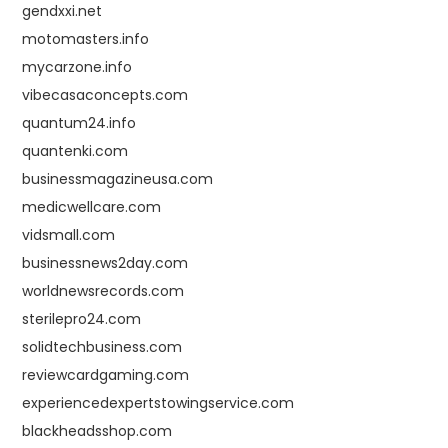
gendxxi.net
motomasters.info
mycarzone.info
vibecasaconcepts.com
quantum24.info
quantenki.com
businessmagazineusa.com
medicwellcare.com
vidsmall.com
businessnews2day.com
worldnewsrecords.com
sterilepro24.com
solidtechbusiness.com
reviewcardgaming.com
experiencedexpertstowingservice.com
blackheadsshop.com