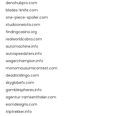
denohubpro.com
blades-knife.com
one-piece-spoiler.com
studiooneiota.com
findingcasino.org
realworldcobra.com
automachine.info
autospeedsters.info
wagerchampion.info
monomousumicontest.com
deadricklingo.com
skyglobefx.com
gamblespherex.info
agentur-ramsenthaler.com
eomdesigns.com
triptrekker.info