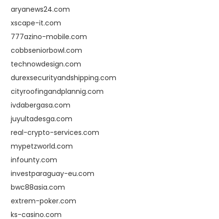
aryanews24.com
xscape-it.com
777azino-mobile.com
cobbseniorbowl.com
technowdesign.com
durexsecurityandshipping.com
cityroofingandplannig.com
ivdabergasa.com
juyultadesga.com
real-crypto-services.com
mypetzworld.com
infounty.com
investparaguay-eu.com
bwc88asia.com
extrem-poker.com
ks-casino.com