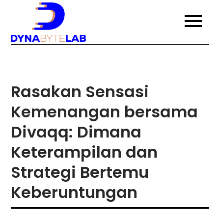
Skip
to
Situs Bandarqq
Bergabunglah di situs Bandarqq
content
terpercaya dengan komunitas
Terpercaya
pemain aktif. Nikmati permainan
poker dengan banyak pemain
dengan
lainnya dan raih kemenangan
bersama.
Komunitas Pemain
Rasakan Sensasi
Aktif
Kemenangan bersama
Divaqq: Dimana
Keterampilan dan
Strategi Bertemu
Keberuntungan