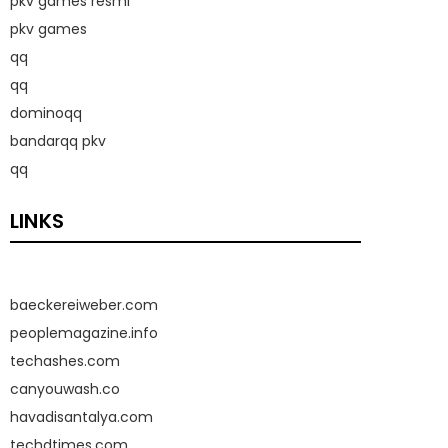
pkv games resmi
pkv games
qq
qq
dominoqq
bandarqq pkv
qq
LINKS
baeckereiweber.com
peoplemagazine.info
techashes.com
canyouwash.co
havadisantalya.com
techdtimes.com