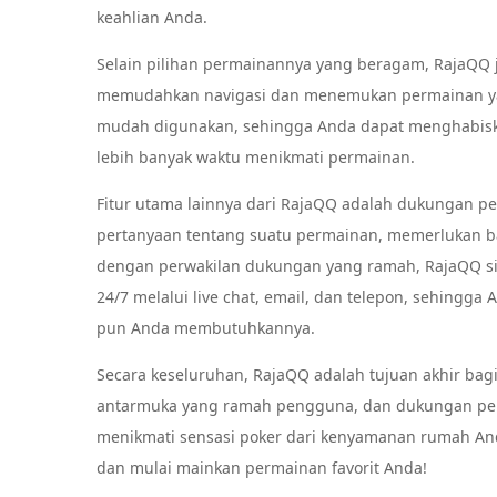
keahlian Anda.
Selain pilihan permainannya yang beragam, RajaQ
memudahkan navigasi dan menemukan permainan yang 
mudah digunakan, sehingga Anda dapat menghabiska
lebih banyak waktu menikmati permainan.
Fitur utama lainnya dari RajaQQ adalah dukungan 
pertanyaan tentang suatu permainan, memerlukan b
dengan perwakilan dukungan yang ramah, RajaQQ s
24/7 melalui live chat, email, dan telepon, sehing
pun Anda membutuhkannya.
Secara keseluruhan, RajaQQ adalah tujuan akhir ba
antarmuka yang ramah pengguna, dan dukungan pela
menikmati sensasi poker dari kenyamanan rumah And
dan mulai mainkan permainan favorit Anda!