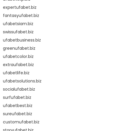
expertufabet.biz
fantasyufabet.biz
ufabetsiam.biz
swissufabet.biz
ufabetbusiness.biz
greenufabet.biz
ufabetcolor.biz
extraufabet.biz
ufabetlife.biz
ufabetsolutions.biz
socialufabet.biz
surfufabet.biz
ufabetbest.biz
sureufabet.biz
customufabet.biz
storyufabet.biz