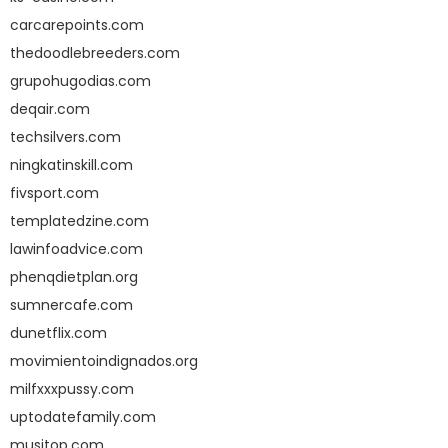
carcarepoints.com
thedoodlebreeders.com
grupohugodias.com
deqair.com
techsilvers.com
ningkatinskill.com
fivsport.com
templatedzine.com
lawinfoadvice.com
phenqdietplan.org
sumnercafe.com
dunetflix.com
movimientoindignados.org
milfxxxpussy.com
uptodatefamily.com
musitop.com