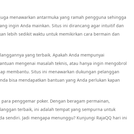
Q juga menawarkan antarmuka yang ramah pengguna sehingga
ingin Anda mainkan. Situs ini dirancang agar intuitif dan
n lebih sedikit waktu untuk memikirkan cara bermain dan
pelanggannya yang terbaik. Apakah Anda mempunyai
antuan mengenai masalah teknis, atau hanya ingin mengobrol
iap membantu. Situs ini menawarkan dukungan pelanggan
ga Anda bisa mendapatkan bantuan yang Anda perlukan kapan
gi para penggemar poker. Dengan beragam permainan,
nggan terbaik, ini adalah tempat yang sempurna untuk
a sendiri. Jadi mengapa menunggu? Kunjungi RajaQQ hari ini