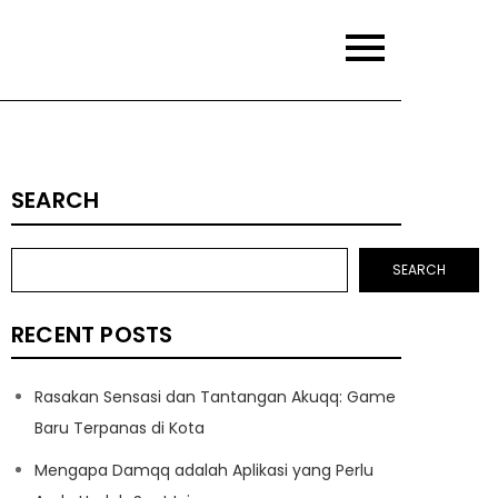
in Aktif
an poker dengan banyak pemain lainnya dan raih
SEARCH
SEARCH
RECENT POSTS
Rasakan Sensasi dan Tantangan Akuqq: Game
Baru Terpanas di Kota
Mengapa Damqq adalah Aplikasi yang Perlu