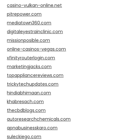
casino-vulkan-online.net
pitrepower.com
mediatown360.com
digitaleyestrainclinic.com
missionposible.com
online-casinos-vegas.com
xfinityrouterlogin.com
marketingjacks.com
topappliancereviews.com
trickytechupdates.com
hindiabhimaan.com
khabresach.com
thecbdblogs.com
autoresearchchemicals.com
apnabusinesskaro.com
suleckiego.com