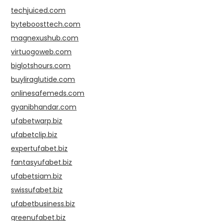
techjuiced.com
byteboosttech.com
magnexushub.com
virtuogoweb.com
biglotshours.com
buyliraglutide.com
onlinesafemeds.com
gyanibhandar.com
ufabetwarp.biz
ufabetclip.biz
expertufabet.biz
fantasyufabet.biz
ufabetsiam.biz
swissufabet.biz
ufabetbusiness.biz
greenufabet.biz