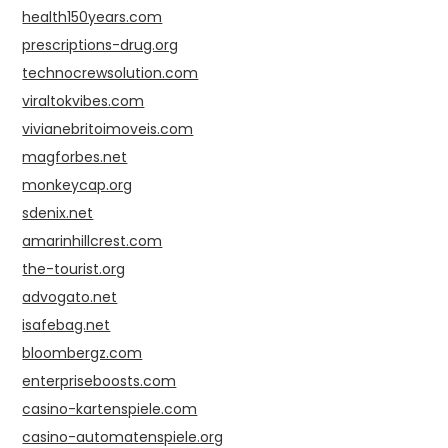
health150years.com
prescriptions-drug.org
technocrewsolution.com
viraltokvibes.com
vivianebritoimoveis.com
magforbes.net
monkeycap.org
sdenix.net
amarinhillcrest.com
the-tourist.org
advogato.net
isafebag.net
bloombergz.com
enterpriseboosts.com
casino-kartenspiele.com
casino-automatenspiele.org