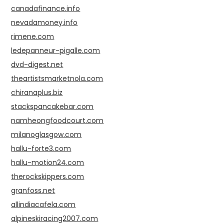
canadafinance.info
nevadamoney.info
rimene.com
ledepanneur-pigalle.com
dvd-digest.net
theartistsmarketnola.com
chiranaplus.biz
stackspancakebar.com
namheongfoodcourt.com
milanoglasgow.com
hallu-forte3.com
hallu-motion24.com
therockskippers.com
granfoss.net
allindiacafela.com
alpineskiracing2007.com