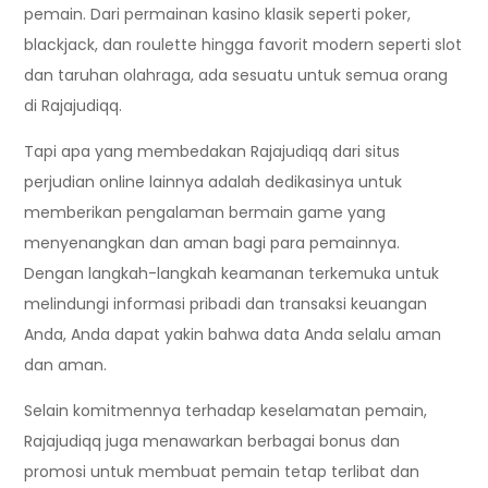
pemain. Dari permainan kasino klasik seperti poker,
blackjack, dan roulette hingga favorit modern seperti slot
dan taruhan olahraga, ada sesuatu untuk semua orang
di Rajajudiqq.
Tapi apa yang membedakan Rajajudiqq dari situs
perjudian online lainnya adalah dedikasinya untuk
memberikan pengalaman bermain game yang
menyenangkan dan aman bagi para pemainnya.
Dengan langkah-langkah keamanan terkemuka untuk
melindungi informasi pribadi dan transaksi keuangan
Anda, Anda dapat yakin bahwa data Anda selalu aman
dan aman.
Selain komitmennya terhadap keselamatan pemain,
Rajajudiqq juga menawarkan berbagai bonus dan
promosi untuk membuat pemain tetap terlibat dan