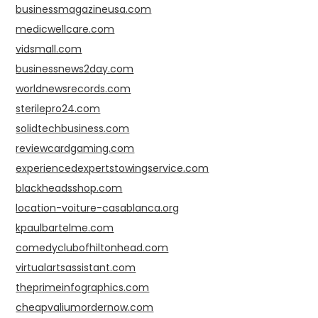
businessmagazineusa.com
medicwellcare.com
vidsmall.com
businessnews2day.com
worldnewsrecords.com
sterilepro24.com
solidtechbusiness.com
reviewcardgaming.com
experiencedexpertstowingservice.com
blackheadsshop.com
location-voiture-casablanca.org
kpaulbartelme.com
comedyclubofhiltonhead.com
virtualartsassistant.com
theprimeinfographics.com
cheapvaliumordernow.com