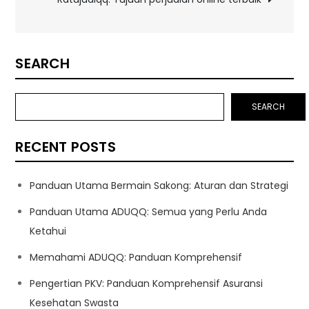
SEARCH
SEARCH
RECENT POSTS
Panduan Utama Bermain Sakong: Aturan dan Strategi
Panduan Utama ADUQQ: Semua yang Perlu Anda
Ketahui
Memahami ADUQQ: Panduan Komprehensif
Pengertian PKV: Panduan Komprehensif Asuransi
Kesehatan Swasta