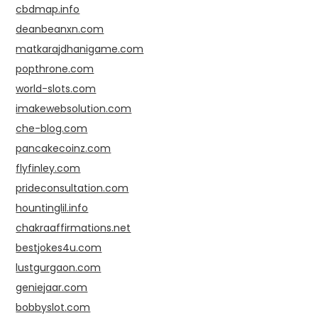
cbdmap.info
deanbeanxn.com
matkarajdhanigame.com
popthrone.com
world-slots.com
imakewebsolution.com
che-blog.com
pancakecoinz.com
flyfinley.com
prideconsultation.com
hountinglil.info
chakraaffirmations.net
bestjokes4u.com
lustgurgaon.com
geniejaar.com
bobbyslot.com