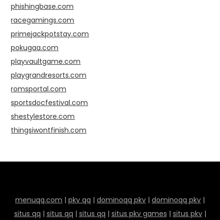
phishingbase.com
racegamings.com
primejackpotstay.com
pokugaa.com
playvaultgame.com
playgrandresorts.com
romsportal.com
sportsdocfestival.com
shestylestore.com
thingsiwontfinish.com
menuqq.com
|
pkv qq
|
dominoqq pkv
|
dominoqq pkv
|
situs qq
|
situs qq
|
situs qq
|
situs pkv games
|
situs pkv
|