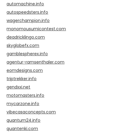
automachine.info
autospeedsters.info
wagerchampion.info
monomousumicontest.com
deadricklingo.com
skyglobefx.com
gamblespherex.info
agentur-ramsenthaler.com
eomdesigns.com
triptrekker.info
gendxxi.net
motomasters.info
mycarzone.info
vibecasaconcepts.com
quantum24.info
quantenki.com