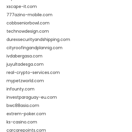
xscape-it.com
777azino-mobile.com
cobbseniorbowl.com
technowdesign.com
durexsecurityandshipping.com
cityroofingandplannig.com
ivdabergasa.com
juyultadesga.com
real-crypto-services.com
mypetzworld.com
infounty.com
investparaguay-eu.com
bwc88asia.com
extrem-poker.com
ks-casino.com
carcarepoints.com