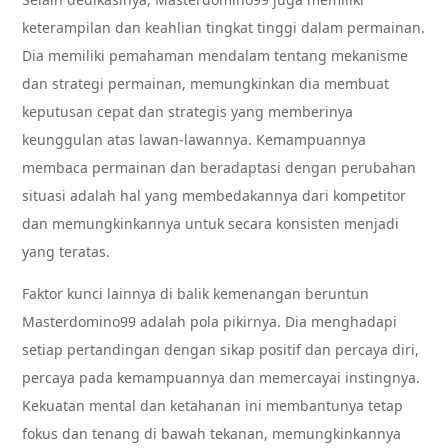
keterampilan dan keahlian tingkat tinggi dalam permainan.
Dia memiliki pemahaman mendalam tentang mekanisme
dan strategi permainan, memungkinkan dia membuat
keputusan cepat dan strategis yang memberinya
keunggulan atas lawan-lawannya. Kemampuannya
membaca permainan dan beradaptasi dengan perubahan
situasi adalah hal yang membedakannya dari kompetitor
dan memungkinkannya untuk secara konsisten menjadi
yang teratas.
Faktor kunci lainnya di balik kemenangan beruntun
Masterdomino99 adalah pola pikirnya. Dia menghadapi
setiap pertandingan dengan sikap positif dan percaya diri,
percaya pada kemampuannya dan memercayai instingnya.
Kekuatan mental dan ketahanan ini membantunya tetap
fokus dan tenang di bawah tekanan, memungkinkannya