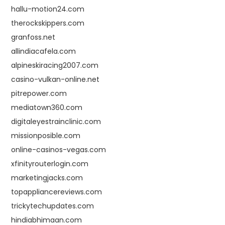
hallu-motion24.com
therockskippers.com
granfoss.net
allindiacafela.com
alpineskiracing2007.com
casino-vulkan-online.net
pitrepower.com
mediatown360.com
digitaleyestrainclinic.com
missionposible.com
online-casinos-vegas.com
xfinityrouterlogin.com
marketingjacks.com
topappliancereviews.com
trickytechupdates.com
hindiabhimaan.com