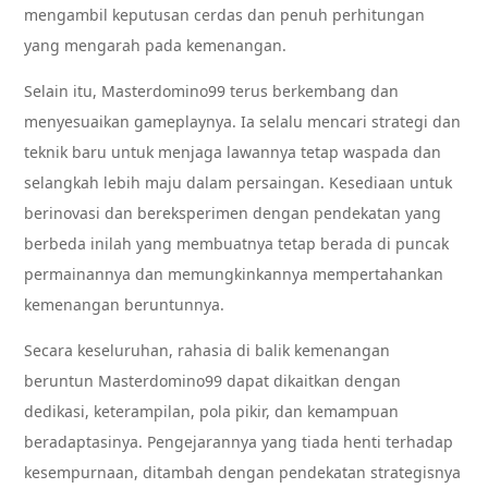
mengambil keputusan cerdas dan penuh perhitungan
yang mengarah pada kemenangan.
Selain itu, Masterdomino99 terus berkembang dan
menyesuaikan gameplaynya. Ia selalu mencari strategi dan
teknik baru untuk menjaga lawannya tetap waspada dan
selangkah lebih maju dalam persaingan. Kesediaan untuk
berinovasi dan bereksperimen dengan pendekatan yang
berbeda inilah yang membuatnya tetap berada di puncak
permainannya dan memungkinkannya mempertahankan
kemenangan beruntunnya.
Secara keseluruhan, rahasia di balik kemenangan
beruntun Masterdomino99 dapat dikaitkan dengan
dedikasi, keterampilan, pola pikir, dan kemampuan
beradaptasinya. Pengejarannya yang tiada henti terhadap
kesempurnaan, ditambah dengan pendekatan strategisnya