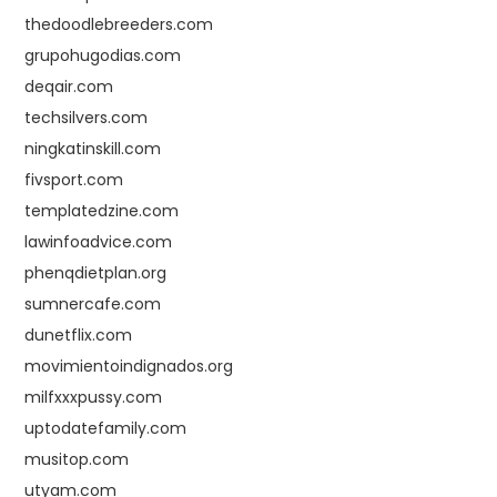
thedoodlebreeders.com
grupohugodias.com
deqair.com
techsilvers.com
ningkatinskill.com
fivsport.com
templatedzine.com
lawinfoadvice.com
phenqdietplan.org
sumnercafe.com
dunetflix.com
movimientoindignados.org
milfxxxpussy.com
uptodatefamily.com
musitop.com
utyam.com