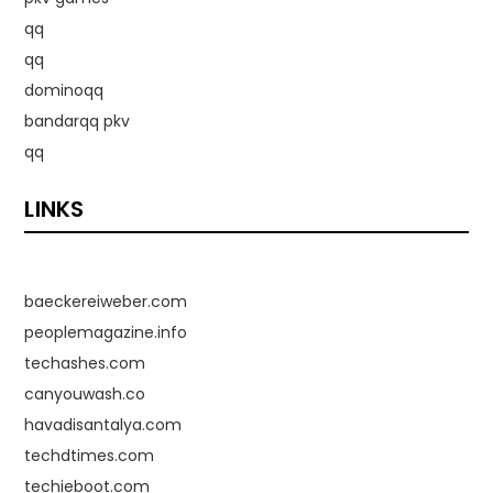
qq
qq
dominoqq
bandarqq pkv
qq
LINKS
baeckereiweber.com
peoplemagazine.info
techashes.com
canyouwash.co
havadisantalya.com
techdtimes.com
techieboot.com