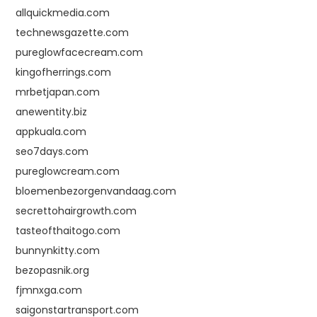
allquickmedia.com
technewsgazette.com
pureglowfacecream.com
kingofherrings.com
mrbetjapan.com
anewentity.biz
appkuala.com
seo7days.com
pureglowcream.com
bloemenbezorgenvandaag.com
secrettohairgrowth.com
tasteofthaitogo.com
bunnynkitty.com
bezopasnik.org
fjmnxga.com
saigonstartransport.com