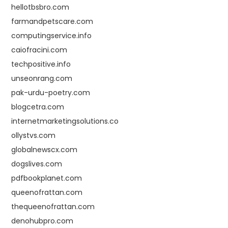
hellotbsbro.com
farmandpetscare.com
computingservice.info
caiofracini.com
techpositive.info
unseonrang.com
pak-urdu-poetry.com
blogcetra.com
internetmarketingsolutions.co
ollystvs.com
globalnewscx.com
dogslives.com
pdfbookplanet.com
queenofrattan.com
thequeenofrattan.com
denohubpro.com