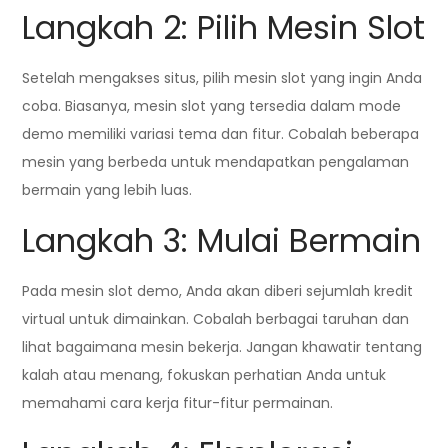
Langkah 2: Pilih Mesin Slot
Setelah mengakses situs, pilih mesin slot yang ingin Anda
coba. Biasanya, mesin slot yang tersedia dalam mode
demo memiliki variasi tema dan fitur. Cobalah beberapa
mesin yang berbeda untuk mendapatkan pengalaman
bermain yang lebih luas.
Langkah 3: Mulai Bermain
Pada mesin slot demo, Anda akan diberi sejumlah kredit
virtual untuk dimainkan. Cobalah berbagai taruhan dan
lihat bagaimana mesin bekerja. Jangan khawatir tentang
kalah atau menang, fokuskan perhatian Anda untuk
memahami cara kerja fitur-fitur permainan.