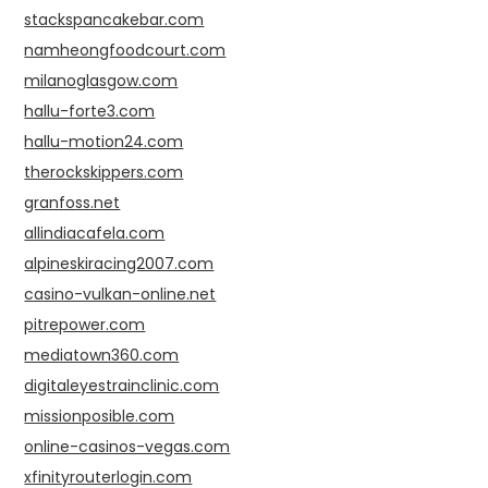
stackspancakebar.com
namheongfoodcourt.com
milanoglasgow.com
hallu-forte3.com
hallu-motion24.com
therockskippers.com
granfoss.net
allindiacafela.com
alpineskiracing2007.com
casino-vulkan-online.net
pitrepower.com
mediatown360.com
digitaleyestrainclinic.com
missionposible.com
online-casinos-vegas.com
xfinityrouterlogin.com