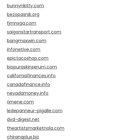
bunnynkitty.com
bezopasnik.org
fjmnxga.com
saigonstartransport.com
bangmaxwin.com
infonetive.com
epictacoshop.com
biopuraskinserum.com
californiafinances.info
canadafinance.info
nevadamoney.info
rimene.com
ledepanneur-pigalle.com
dvd-digest.net
theartistsmarketnola.com
chiranaplus.biz