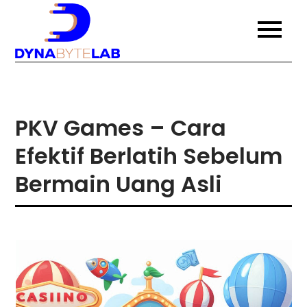
Skip
to
Situs Bandarqq
Bergabunglah di situs Bandarqq
content
terpercaya dengan komunitas
Terpercaya
pemain aktif. Nikmati permainan
poker dengan banyak pemain
dengan
lainnya dan raih kemenangan
bersama.
Komunitas Pemain
PKV Games – Cara
Aktif
Efektif Berlatih Sebelum
Bermain Uang Asli