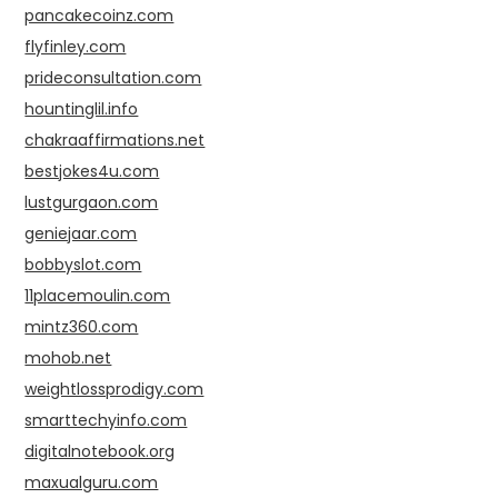
pancakecoinz.com
flyfinley.com
prideconsultation.com
hountinglil.info
chakraaffirmations.net
bestjokes4u.com
lustgurgaon.com
geniejaar.com
bobbyslot.com
11placemoulin.com
mintz360.com
mohob.net
weightlossprodigy.com
smarttechyinfo.com
digitalnotebook.org
maxualguru.com