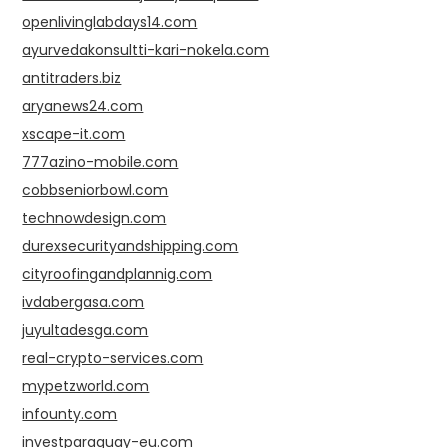
openlivinglabdays14.com
ayurvedakonsultti-kari-nokela.com
antitraders.biz
aryanews24.com
xscape-it.com
777azino-mobile.com
cobbseniorbowl.com
technowdesign.com
durexsecurityandshipping.com
cityroofingandplannig.com
ivdabergasa.com
juyultadesga.com
real-crypto-services.com
mypetzworld.com
infounty.com
investparaguay-eu.com