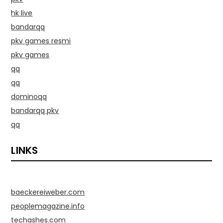
hk live
bandarqq
pkv games resmi
pkv games
qq
qq
dominoqq
bandarqq pkv
qq
LINKS
baeckereiweber.com
peoplemagazine.info
techashes.com