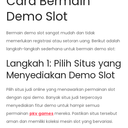
Cara Bermain
Demo Slot
Bermain demo slot sangat mudah dan tidak
memerlukan registrasi atau setoran uang. Berikut adalah
langkah-langkah sederhana untuk bermain demo slot:
Langkah 1: Pilih Situs yang
Menyediakan Demo Slot
Pilih situs judi online yang menawarkan permainan slot
dengan opsi demo. Banyak situs judi terpercaya
menyediakan fitur demo untuk hampir semua
permainan
pkv games
mereka. Pastikan situs tersebut
aman dan memiliki koleksi mesin slot yang bervariasi.