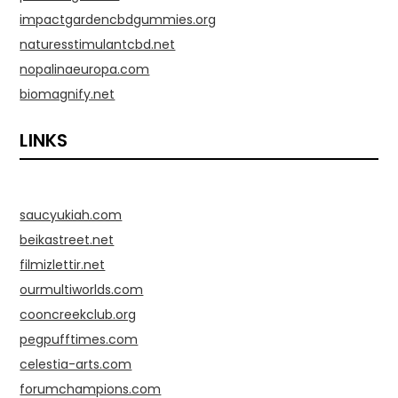
impactgardencbdgummies.org
naturesstimulantcbd.net
nopalinaeuropa.com
biomagnify.net
LINKS
saucyukiah.com
beikastreet.net
filmizlettir.net
ourmultiworlds.com
cooncreekclub.org
pegpufftimes.com
celestia-arts.com
forumchampions.com