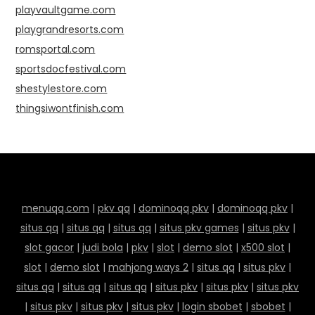
playvaultgame.com
playgrandresorts.com
romsportal.com
sportsdocfestival.com
shestylestore.com
thingsiwontfinish.com
menuqq.com
|
pkv qq
|
dominoqq pkv
|
dominoqq pkv
|
situs qq
|
situs qq
|
situs qq
|
situs pkv games
|
situs pkv
|
slot gacor
|
judi bola
|
pkv
|
slot
|
demo slot
|
x500 slot
|
slot
|
demo slot
|
mahjong ways 2
|
situs qq
|
situs pkv
|
situs qq
|
situs qq
|
situs qq
|
situs pkv
|
situs pkv
|
situs pkv
|
situs pkv
|
situs pkv
|
situs pkv
|
login sbobet
|
sbobet
|