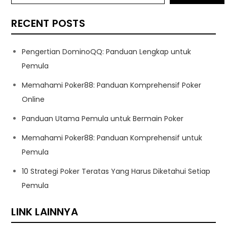
RECENT POSTS
Pengertian DominoQQ: Panduan Lengkap untuk
Pemula
Memahami Poker88: Panduan Komprehensif Poker
Online
Panduan Utama Pemula untuk Bermain Poker
Memahami Poker88: Panduan Komprehensif untuk
Pemula
10 Strategi Poker Teratas Yang Harus Diketahui Setiap
Pemula
LINK LAINNYA