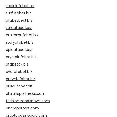
socialufabet.biz
surfufabet.biz
ufabetbest.biz
sureufabet.biz
customufabet.biz
storyufabet.biz
epicufabet.biz
crystalufabet.biz
ufabetok.biz
everufabet.biz
crowdufabet.biz
buildufabet.biz
alltransportnews.com
fashiontrandsnews.com
bbcreporters.com
cryptocasinoguid.com