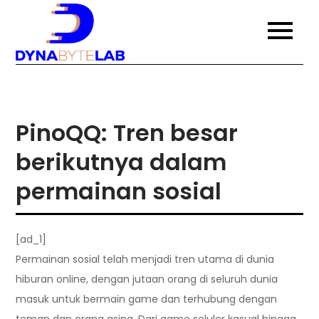
Skip
to
Situs Bandarqq
Bergabunglah di situs Bandarqq
content
terpercaya dengan komunitas
Terpercaya
pemain aktif. Nikmati permainan
poker dengan banyak pemain
dengan
lainnya dan raih kemenangan
bersama.
Komunitas Pemain
PinoQQ: Tren besar
Aktif
berikutnya dalam
permainan sosial
[ad_1]
Permainan sosial telah menjadi tren utama di dunia
hiburan online, dengan jutaan orang di seluruh dunia
masuk untuk bermain game dan terhubung dengan
teman dan orang asing. Dari game seluler kasual hingga