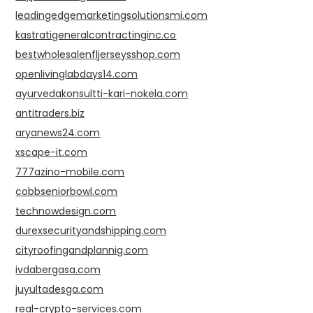
leadingedgemarketingsolutionsmi.com
kastratigeneralcontractinginc.co
bestwholesalenfljerseysshop.com
openlivinglabdays14.com
ayurvedakonsultti-kari-nokela.com
antitraders.biz
aryanews24.com
xscape-it.com
777azino-mobile.com
cobbseniorbowl.com
technowdesign.com
durexsecurityandshipping.com
cityroofingandplannig.com
ivdabergasa.com
juyultadesga.com
real-crypto-services.com