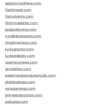
getprocrackhere.com
fastinnews.com
fannybanny.com
ifinitymarketer.com
jackpotkoning.com
modlinknetworks.com
longtimenewz.com
luckysportss.com
luckpeakplay.com
usamicronews.com
grofashion.com
pokemongoevolutioncalc.com
phishingbase.com
racegamings.com
primejackpotstay.com
pokugaa.com