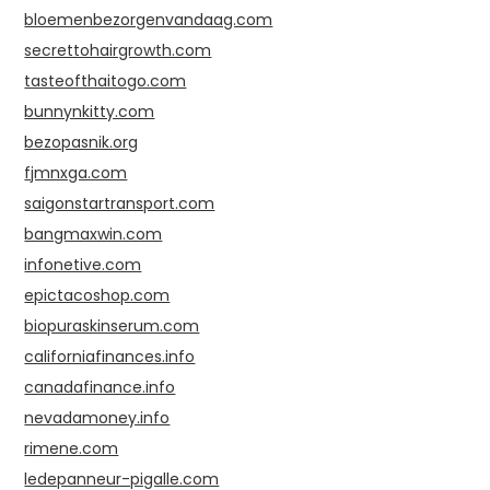
bloemenbezorgenvandaag.com
secrettohairgrowth.com
tasteofthaitogo.com
bunnynkitty.com
bezopasnik.org
fjmnxga.com
saigonstartransport.com
bangmaxwin.com
infonetive.com
epictacoshop.com
biopuraskinserum.com
californiafinances.info
canadafinance.info
nevadamoney.info
rimene.com
ledepanneur-pigalle.com