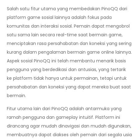
Salah satu fitur utama yang membedakan PinoQQ dari
platform game sosial lainnya adalah fokus pada
komunitas dan interaksi sosial. Pemain dapat mengobrol
satu sama lain secara real-time saat bermain game,
menciptakan rasa persahabatan dan koneksi yang sering
kurang dalam pengalaman bermain game online lainnya.
Aspek sosial PinoQQ ini telah membantu menarik basis
pengguna yang berdedikasi dan antusias, yang tertarik
ke platform tidak hanya untuk permainan, tetapi untuk
persahabatan dan koneksi yang dapat mereka buat saat
bermain.
Fitur utama lain dari PinoQQ adalah antarmuka yang
ramah pengguna dan gameplay intuitif. Platform ini
dirancang agar mudah dinavigasi dan mudah digunakan,
membuatnya dapat diakses oleh pemain dari segala usia