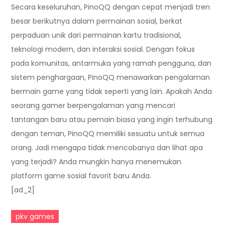
Secara keseluruhan, PinoQQ dengan cepat menjadi tren
besar berikutnya dalam permainan sosial, berkat
perpaduan unik dari permainan kartu tradisional,
teknologi modern, dan interaksi sosial. Dengan fokus
pada komunitas, antarmuka yang ramah pengguna, dan
sistem penghargaan, PinoQQ menawarkan pengalaman
bermain game yang tidak seperti yang lain. Apakah Anda
seorang gamer berpengalaman yang mencari
tantangan baru atau pemain biasa yang ingin terhubung
dengan teman, PinoQQ memiliki sesuatu untuk semua
orang. Jadi mengapa tidak mencobanya dan lihat apa
yang terjadi? Anda mungkin hanya menemukan
platform game sosial favorit baru Anda.
[ad_2]
pkv games