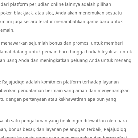
ari platform perjudian online lainnya adalah pilihan
ker, blackjack, atau slot, Anda akan menemukan sesuatu
form ini juga secara teratur menambahkan game baru untuk
pemain.
ga menawarkan sejumlah bonus dan promosi untuk memberi
amat datang untuk pemain baru hingga hadiah loyalitas untuk
tkan uang Anda dan meningkatkan peluang Anda untuk menang
e Rajajudiqq adalah komitmen platform terhadap layanan
memberikan pengalaman bermain yang aman dan menyenangkan
tu dengan pertanyaan atau kekhawatiran apa pun yang
alah satu pengalaman yang tidak ingin dilewatkan oleh para
an, bonus besar, dan layanan pelanggan terbaik, Rajajudiqq
galaman bermain game yang menyenangkan dan bermanfaat.