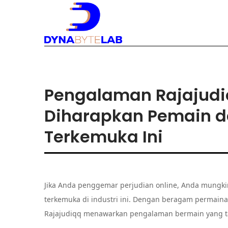
Skip
to
Situs Bandarqq
Bergabunglah di situs Band
content
kemenangan bersama.
Pengalaman Rajajudi
Diharapkan Pemain da
Terkemuka Ini
Jika Anda penggemar perjudian online, Anda mungki
terkemuka di industri ini. Dengan beragam permaina
Rajajudiqq menawarkan pengalaman bermain yang tak