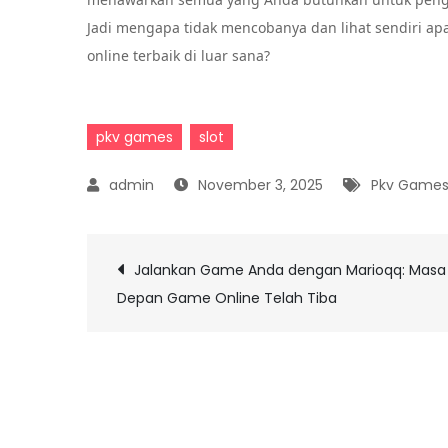
Jadi mengapa tidak mencobanya dan lihat sendiri ap
online terbaik di luar sana?
pkv games
slot
November 3, 2025
Pkv Game
Post
Jalankan Game Anda dengan Marioqq: Masa
Depan Game Online Telah Tiba
navigation