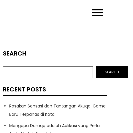
in Aktif
an poker dengan banyak pemain lainnya dan raih
SEARCH
SEARCH
RECENT POSTS
Rasakan Sensasi dan Tantangan Akuqq: Game
Baru Terpanas di Kota
Mengapa Damqq adalah Aplikasi yang Perlu