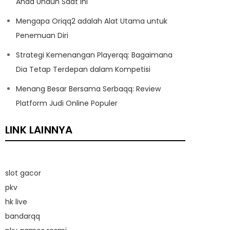
Anda Unduh Saat Ini
Mengapa Oriqq2 adalah Alat Utama untuk
Penemuan Diri
Strategi Kemenangan Playerqq: Bagaimana
Dia Tetap Terdepan dalam Kompetisi
Menang Besar Bersama Serbaqq: Review
Platform Judi Online Populer
LINK LAINNYA
slot gacor
pkv
hk live
bandarqq