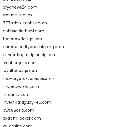
aryanews24.com
xscape-it.com
777azino-mobile.com
cobbseniorbowl.com
technowdesign.com
durexsecurityandshipping.com
cityroofingandplannig.com
ivdabergasa.com
juyultadesga.com
real-crypto-services.com
mypetzworld.com
infounty.com
investparaguay-eu.com
bwc88asia.com
extrem-poker.com
ks-casino.com