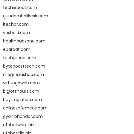
techieboot.com
gundembalikesir.com
itechar.com
yesbold.com
healthhubzone.com
ebaraat.com
techjuiced.com
byteboosttech.com
magnexushub.com
virtuogoweb.com
biglotshours.com
buyliraglutide.com
onlinesafemeds.com
gyanibhandar.com
ufabetwarp.biz
ufabetclip.biz