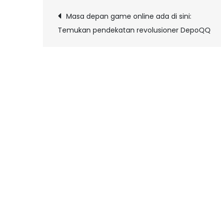
Post
Masa depan game online ada di sini:
Temukan pendekatan revolusioner DepoQQ
navigation