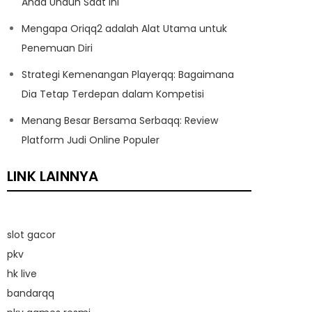
Anda Unduh Saat Ini
Mengapa Oriqq2 adalah Alat Utama untuk
Penemuan Diri
Strategi Kemenangan Playerqq: Bagaimana
Dia Tetap Terdepan dalam Kompetisi
Menang Besar Bersama Serbaqq: Review
Platform Judi Online Populer
LINK LAINNYA
slot gacor
pkv
hk live
bandarqq