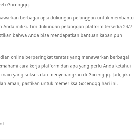
 web Gocengqq.
nawarkan berbagai opsi dukungan pelanggan untuk membantu
Anda miliki. Tim dukungan pelanggan platform tersedia 24/7
mastikan bahwa Anda bisa mendapatkan bantuan kapan pun
udian online berperingkat teratas yang menawarkan berbagai
ahami cara kerja platform dan apa yang perlu Anda ketahui
main yang sukses dan menyenangkan di Gocengqq. Jadi, jika
dan aman, pastikan untuk memeriksa Gocengqq hari ini.
lot