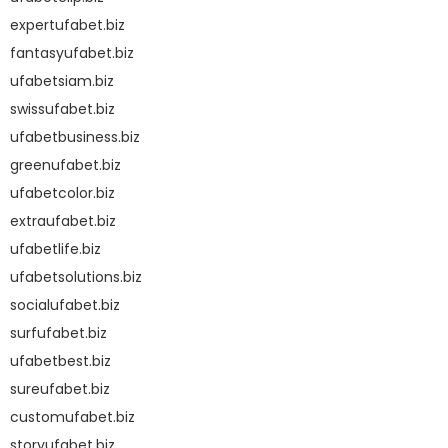
expertufabet.biz
fantasyufabet.biz
ufabetsiam.biz
swissufabet.biz
ufabetbusiness.biz
greenufabet.biz
ufabetcolor.biz
extraufabet.biz
ufabetlife.biz
ufabetsolutions.biz
socialufabet.biz
surfufabet.biz
ufabetbest.biz
sureufabet.biz
customufabet.biz
storyufabet.biz