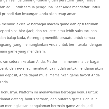
ai dengan semua undang -undang dan peraturan yang relevan,
n adil untuk semua pengguna. Saat Anda mendaftar untuk
i pribadi dan keuangan Anda akan tetap aman.
 memiliki akses ke berbagai macam game dan opsi taruhan.
erti slot, blackjack, dan roulette, atau lebih suka taruhan
t, dan balap kuda, Gocengqq memiliki sesuatu untuk semua
langsung, yang memungkinkan Anda untuk berinteraksi dengan
ermain game yang mendalam.
kan setoran ke akun Anda. Platform ini menerima berbagai
r bank, dan e-wallet, membuatnya mudah untuk mendanai akun
an deposit, Anda dapat mulai memainkan game favorit Anda
Anda.
n bonusnya. Platform ini menawarkan berbagai bonus untuk
amat datang, bonus setoran, dan putaran gratis. Bonus ini
n meningkatkan pengalaman bermain game Anda, jadi