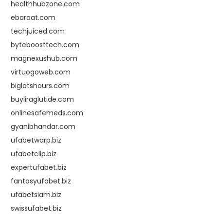
healthhubzone.com
ebaraat.com
techjuiced.com
byteboosttech.com
magnexushub.com
virtuogoweb.com
biglotshours.com
buyliraglutide.com
onlinesafemeds.com
gyanibhandar.com
ufabetwarp.biz
ufabetclip.biz
expertufabet.biz
fantasyufabet.biz
ufabetsiam.biz
swissufabet.biz