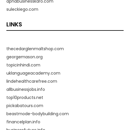
apnabusinesskaro.com
suleckiego.com
LINKS
thecedarglenmaltshop.com
georgemason.org
topicinhindi.com
uklanguageacademy.com
lindehealthcarefree.com
allbusinessjobs.info
top10products.net
pickabatours.com
beastmode-bodybuilding.com
financelplan.info
businessfuture.info