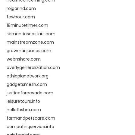
rojgarind.com
fewhour.com
18minutetimer.com
semanticseostars.com
mainstreamzone.com
growmarijuanas.com
webnshare.com
overlygeneralization.com
ethiopianetwork.org
gadgetsmesh.com
justicefornevada.com
leisuretours.info
hellotbsbro.com
farmandpetscare.com
computingservice.info
caiofracini.com