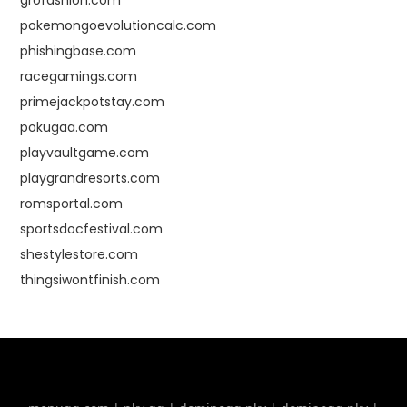
pokemongoevolutioncalc.com
phishingbase.com
racegamings.com
primejackpotstay.com
pokugaa.com
playvaultgame.com
playgrandresorts.com
romsportal.com
sportsdocfestival.com
shestylestore.com
thingsiwontfinish.com