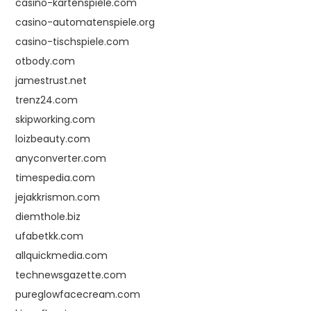
casino-kartenspiele.com
casino-automatenspiele.org
casino-tischspiele.com
otbody.com
jamestrust.net
trenz24.com
skipworking.com
loizbeauty.com
anyconverter.com
timespedia.com
jejakkrismon.com
diemthole.biz
ufabetkk.com
allquickmedia.com
technewsgazette.com
pureglowfacecream.com