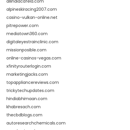
allindiacafela.com
alpineskiracing2007.com
casino-vulkan-online.net
pitrepower.com
mediatown360.com
digitaleyestrainclinic.com
missionposible.com
online-casinos-vegas.com
xfinityrouterlogin.com
marketingjacks.com
topappliancereviews.com
trickytechupdates.com
hindiabhimaan.com
khabresach.com
thecbdblogs.com
autoresearchchemicals.com