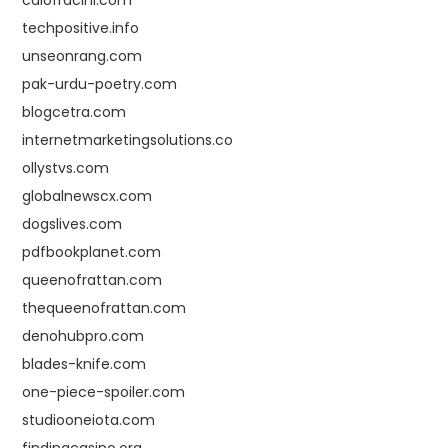
techpositive.info
unseonrang.com
pak-urdu-poetry.com
blogcetra.com
internetmarketingsolutions.co
ollystvs.com
globalnewscx.com
dogslives.com
pdfbookplanet.com
queenofrattan.com
thequeenofrattan.com
denohubpro.com
blades-knife.com
one-piece-spoiler.com
studiooneiota.com
findingcasino.org