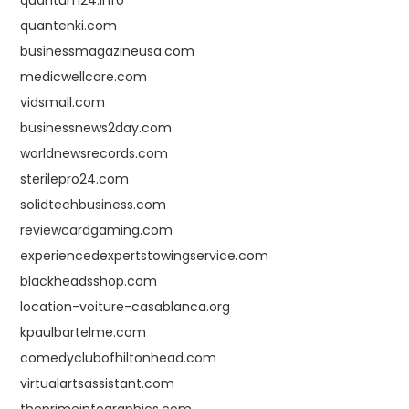
quantenki.com
businessmagazineusa.com
medicwellcare.com
vidsmall.com
businessnews2day.com
worldnewsrecords.com
sterilepro24.com
solidtechbusiness.com
reviewcardgaming.com
experiencedexpertstowingservice.com
blackheadsshop.com
location-voiture-casablanca.org
kpaulbartelme.com
comedyclubofhiltonhead.com
virtualartsassistant.com
theprimeinfographics.com