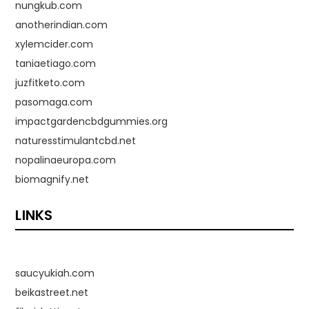
nungkub.com
anotherindian.com
xylemcider.com
taniaetiago.com
juzfitketo.com
pasomaga.com
impactgardencbdgummies.org
naturesstimulantcbd.net
nopalinaeuropa.com
biomagnify.net
LINKS
saucyukiah.com
beikastreet.net