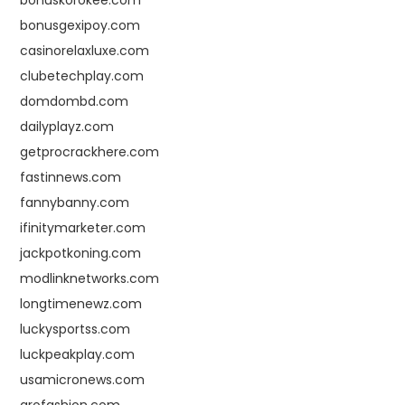
bonusgexipoy.com
casinorelaxluxe.com
clubetechplay.com
domdombd.com
dailyplayz.com
getprocrackhere.com
fastinnews.com
fannybanny.com
ifinitymarketer.com
jackpotkoning.com
modlinknetworks.com
longtimenewz.com
luckysportss.com
luckpeakplay.com
usamicronews.com
grofashion.com