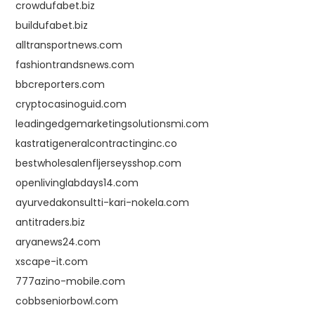
crowdufabet.biz
buildufabet.biz
alltransportnews.com
fashiontrandsnews.com
bbcreporters.com
cryptocasinoguid.com
leadingedgemarketingsolutionsmi.com
kastratigeneralcontractinginc.co
bestwholesalenfljerseysshop.com
openlivinglabdays14.com
ayurvedakonsultti-kari-nokela.com
antitraders.biz
aryanews24.com
xscape-it.com
777azino-mobile.com
cobbseniorbowl.com