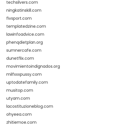
techsilvers.com
ningkatinskill.com
fivsport.com
templatedzine.com
lawinfoadvice.com
phenqdietplan.org
sumnercafe.com
dunetflix.com
movimientoindignados.org
milfxxxpussy.com
uptodatefamily.com
musitop.com
utyam.com
lacostituzioneblog.com
ohyeea.com
zhitiemoe.com