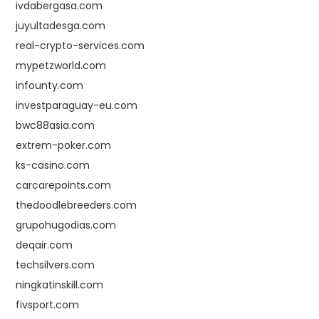
ivdabergasa.com
juyultadesga.com
real-crypto-services.com
mypetzworld.com
infounty.com
investparaguay-eu.com
bwc88asia.com
extrem-poker.com
ks-casino.com
carcarepoints.com
thedoodlebreeders.com
grupohugodias.com
deqair.com
techsilvers.com
ningkatinskill.com
fivsport.com