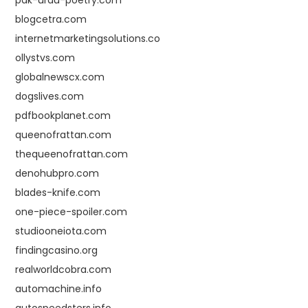
blogcetra.com
internetmarketingsolutions.co
ollystvs.com
globalnewscx.com
dogslives.com
pdfbookplanet.com
queenofrattan.com
thequeenofrattan.com
denohubpro.com
blades-knife.com
one-piece-spoiler.com
studiooneiota.com
findingcasino.org
realworldcobra.com
automachine.info
autospeedsters.info