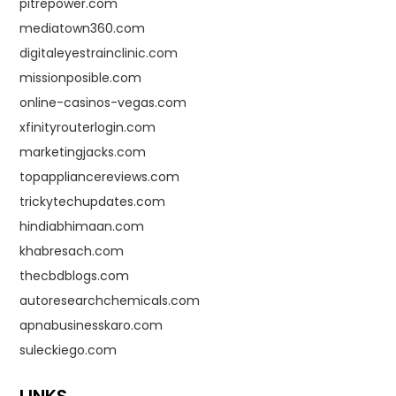
pitrepower.com
mediatown360.com
digitaleyestrainclinic.com
missionposible.com
online-casinos-vegas.com
xfinityrouterlogin.com
marketingjacks.com
topappliancereviews.com
trickytechupdates.com
hindiabhimaan.com
khabresach.com
thecbdblogs.com
autoresearchchemicals.com
apnabusinesskaro.com
suleckiego.com
LINKS