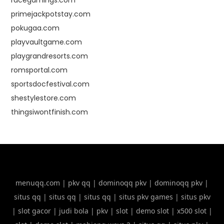
primejackpotstay.com
pokugaa.com
playvaultgame.com
playgrandresorts.com
romsportal.com
sportsdocfestival.com
shestylestore.com
thingsiwontfinish.com
menuqq.com
|
pkv qq
|
dominoqq pkv
|
dominoqq pkv
|
situs qq
|
situs qq
|
situs qq
|
situs pkv games
|
situs pkv
|
slot gacor
|
judi bola
|
pkv
|
slot
|
demo slot
|
x500 slot
|