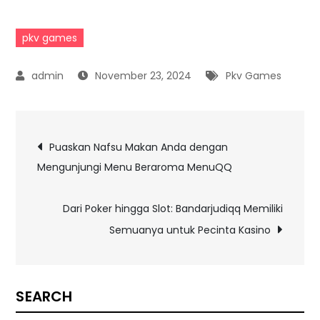
pkv games
November 23, 2024
Pkv Games
Post
Puaskan Nafsu Makan Anda dengan
Mengunjungi Menu Beraroma MenuQQ
navigation
Dari Poker hingga Slot: Bandarjudiqq Memiliki
Semuanya untuk Pecinta Kasino
SEARCH