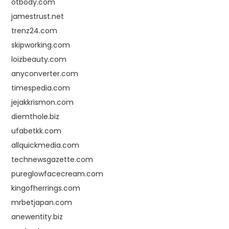
otbody.com
jamestrust.net
trenz24.com
skipworking.com
loizbeauty.com
anyconverter.com
timespedia.com
jejakkrismon.com
diemthole.biz
ufabetkk.com
allquickmedia.com
technewsgazette.com
pureglowfacecream.com
kingofherrings.com
mrbetjapan.com
anewentity.biz