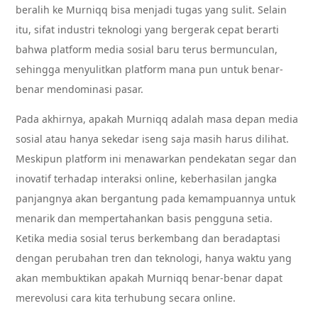
beralih ke Murniqq bisa menjadi tugas yang sulit. Selain
itu, sifat industri teknologi yang bergerak cepat berarti
bahwa platform media sosial baru terus bermunculan,
sehingga menyulitkan platform mana pun untuk benar-
benar mendominasi pasar.
Pada akhirnya, apakah Murniqq adalah masa depan media
sosial atau hanya sekedar iseng saja masih harus dilihat.
Meskipun platform ini menawarkan pendekatan segar dan
inovatif terhadap interaksi online, keberhasilan jangka
panjangnya akan bergantung pada kemampuannya untuk
menarik dan mempertahankan basis pengguna setia.
Ketika media sosial terus berkembang dan beradaptasi
dengan perubahan tren dan teknologi, hanya waktu yang
akan membuktikan apakah Murniqq benar-benar dapat
merevolusi cara kita terhubung secara online.