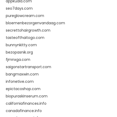
appkuala.com
seo7days.com
pureglowcream.com
bloemenbezorgenvandaag.com
secrettohairgrowth.com
tasteofthaitogo.com
bunnynkitty.com
bezopasnik.org
fjmnxga.com
saigonstartransport.com
bangmaxwin.com
infonetive.com
epictacoshop.com
biopuraskinserum.com
californiafinances.info
canadafinance.info