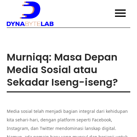
Skip
to
Situs Bandarqq
Bergabunglah di situs Bandarqq
content
terpercaya dengan komunitas
Terpercaya
pemain aktif. Nikmati permainan
poker dengan banyak pemain
dengan
lainnya dan raih kemenangan
bersama.
Komunitas Pemain
Murniqq: Masa Depan
Aktif
Media Sosial atau
Sekadar Iseng-iseng?
Media sosial telah menjadi bagian integral dari kehidupan
kita sehari-hari, dengan platform seperti Facebook,
Instagram, dan Twitter mendominasi lanskap digital.
Namun, ada pemain baru yang muncul dan berjanji untuk