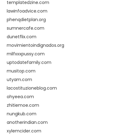
templatedzine.com
lawinfoadvice.com
phenqdietplan.org
sumnercafe.com
dunetflix.com
movimientoindignados.org
milfxxxpussy.com
uptodatefamily.com
musitop.com
utyam.com
lacostituzioneblog.com
ohyeea.com
zhitiemoe.com
nungkub.com
anotherindian.com
xylemcider.com