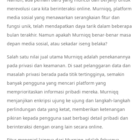
merevolusi cara kita berinteraksi online. Murniqq, platform
media sosial yang menawarkan serangkaian fitur dan
fungsi unik, telah mendapatkan daya tarik dalam beberapa
bulan terakhir. Namun apakah Murniqq benar-benar masa
depan media sosial, atau sekadar iseng belaka?
Salah satu nilai jual utama Murniqq adalah penekanannya
pada privasi dan keamanan. Di saat pelanggaran data dan
masalah privasi berada pada titik tertingginya, semakin
banyak pengguna yang mencari platform yang
memprioritaskan informasi pribadi mereka. Murniqq
menjanjikan enkripsi ujung ke ujung dan langkah-langkah
perlindungan data yang ketat, memberikan ketenangan
pikiran kepada pengguna saat berbagi detail pribadi dan
berinteraksi dengan orang lain secara online.
Fitur menonjol lainnya dari Murniqq adalah fokusnya