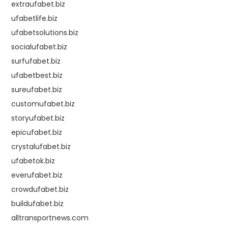
extraufabet.biz
ufabetlife.biz
ufabetsolutions.biz
socialufabet.biz
surfufabet.biz
ufabetbest.biz
sureufabet.biz
customufabet.biz
storyufabet.biz
epicufabet.biz
crystalufabet.biz
ufabetok.biz
everufabet.biz
crowdufabet.biz
buildufabet.biz
alltransportnews.com