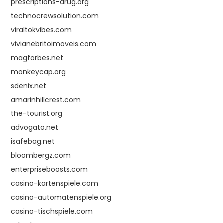
prescriptions-drug.org
technocrewsolution.com
viraltokvibes.com
vivianebritoimoveis.com
magforbes.net
monkeycap.org
sdenix.net
amarinhillcrest.com
the-tourist.org
advogato.net
isafebag.net
bloombergz.com
enterpriseboosts.com
casino-kartenspiele.com
casino-automatenspiele.org
casino-tischspiele.com