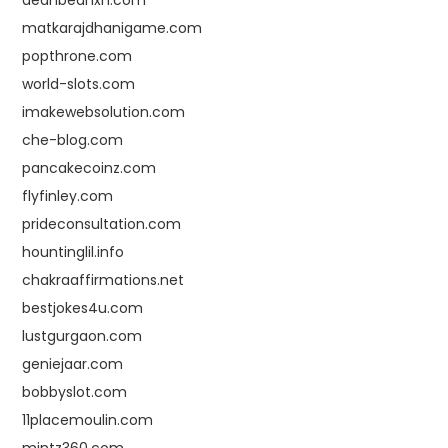
matkarajdhanigame.com
popthrone.com
world-slots.com
imakewebsolution.com
che-blog.com
pancakecoinz.com
flyfinley.com
prideconsultation.com
hountinglil.info
chakraaffirmations.net
bestjokes4u.com
lustgurgaon.com
geniejaar.com
bobbyslot.com
11placemoulin.com
mintz360.com