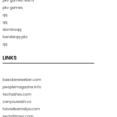
pkv games resmi
pkv games
qq
qq
dominoqq
bandarqq pkv
qq
LINKS
baeckereiweber.com
peoplemagazine.info
techashes.com
canyouwash.co
havadisantalya.com
techdtimes.com