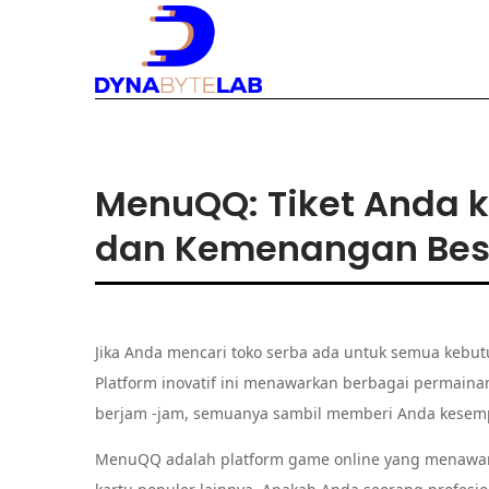
Skip
to
Situs Bandarqq
Bergabunglah di situs Band
content
kemenangan bersama.
MenuQQ: Tiket Anda k
dan Kemenangan Bes
Jika Anda mencari toko serba ada untuk semua kebutu
Platform inovatif ini menawarkan berbagai permaina
berjam -jam, semuanya sambil memberi Anda kesem
MenuQQ adalah platform game online yang menawar