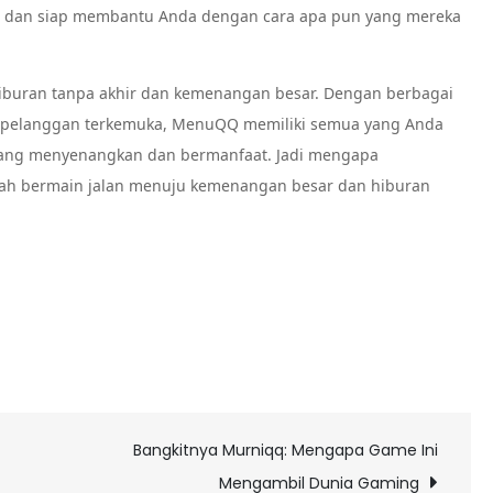
 dan siap membantu Anda dengan cara apa pun yang mereka
iburan tanpa akhir dan kemenangan besar. Dengan berbagai
nan pelanggan terkemuka, MenuQQ memiliki semua yang Anda
ang menyenangkan dan bermanfaat. Jadi mengapa
lah bermain jalan menuju kemenangan besar dan hiburan
Bangkitnya Murniqq: Mengapa Game Ini
Mengambil Dunia Gaming