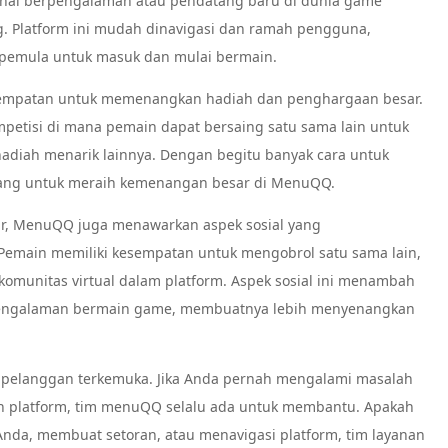
ional berpengalaman atau pendatang baru di dunia game
. Platform ini mudah dinavigasi dan ramah pengguna,
pemula untuk masuk dan mulai bermain.
esempatan untuk memenangkan hadiah dan penghargaan besar.
petisi di mana pemain dapat bersaing satu sama lain untuk
adiah menarik lainnya. Dengan begitu banyak cara untuk
tang untuk meraih kemenangan besar di MenuQQ.
r, MenuQQ juga menawarkan aspek sosial yang
Pemain memiliki kesempatan untuk mengobrol satu sama lain,
munitas virtual dalam platform. Aspek sosial ini menambah
 pengalaman bermain game, membuatnya lebih menyenangkan
pelanggan terkemuka. Jika Anda pernah mengalami masalah
n platform, tim menuQQ selalu ada untuk membantu. Apakah
da, membuat setoran, atau menavigasi platform, tim layanan