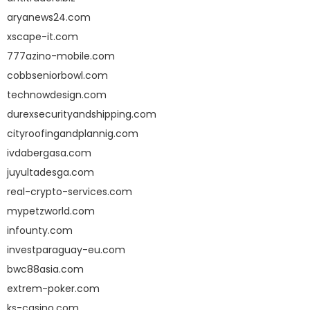
aryanews24.com
xscape-it.com
777azino-mobile.com
cobbseniorbowl.com
technowdesign.com
durexsecurityandshipping.com
cityroofingandplannig.com
ivdabergasa.com
juyultadesga.com
real-crypto-services.com
mypetzworld.com
infounty.com
investparaguay-eu.com
bwc88asia.com
extrem-poker.com
ks-casino.com