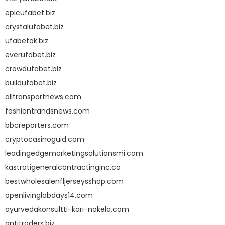
epicufabet.biz
crystalufabet.biz
ufabetok.biz
everufabet.biz
crowdufabet.biz
buildufabet.biz
alltransportnews.com
fashiontrandsnews.com
bbcreporters.com
cryptocasinoguid.com
leadingedgemarketingsolutionsmi.com
kastratigeneralcontractinginc.co
bestwholesalenfljerseysshop.com
openlivinglabdays14.com
ayurvedakonsultti-kari-nokela.com
antitraders.biz