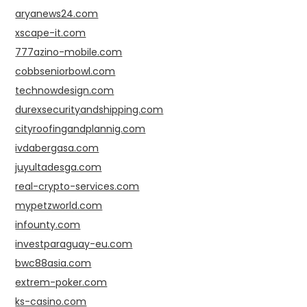
aryanews24.com
xscape-it.com
777azino-mobile.com
cobbseniorbowl.com
technowdesign.com
durexsecurityandshipping.com
cityroofingandplannig.com
ivdabergasa.com
juyultadesga.com
real-crypto-services.com
mypetzworld.com
infounty.com
investparaguay-eu.com
bwc88asia.com
extrem-poker.com
ks-casino.com