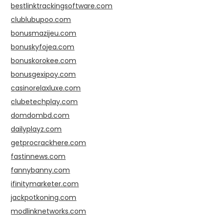
bestlinktrackingsoftware.com
clublubupoo.com
bonusmazijeu.com
bonuskyfojea.com
bonuskorokee.com
bonusgexipoy.com
casinorelaxluxe.com
clubetechplay.com
domdombd.com
dailyplayz.com
getprocrackhere.com
fastinnews.com
fannybanny.com
ifinitymarketer.com
jackpotkoning.com
modlinknetworks.com