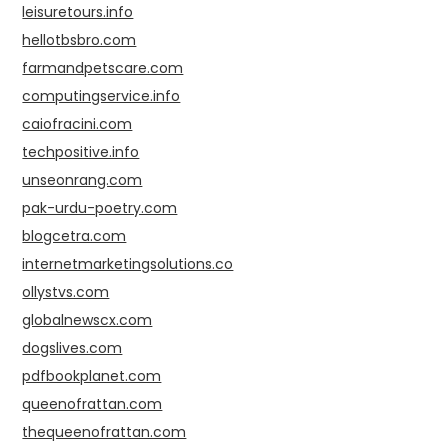
leisuretours.info
hellotbsbro.com
farmandpetscare.com
computingservice.info
caiofracini.com
techpositive.info
unseonrang.com
pak-urdu-poetry.com
blogcetra.com
internetmarketingsolutions.co
ollystvs.com
globalnewscx.com
dogslives.com
pdfbookplanet.com
queenofrattan.com
thequeenofrattan.com