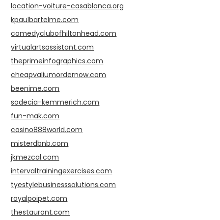
location-voiture-casablanca.org
kpaulbartelme.com
comedyclubofhiltonhead.com
virtualartsassistant.com
theprimeinfographics.com
cheapvaliumordernow.com
beenime.com
sodecia-kemmerich.com
fun-mak.com
casino888world.com
misterdbnb.com
jkmezcal.com
intervaltrainingexercises.com
tyestylebusinesssolutions.com
royalpoipet.com
thestaurant.com