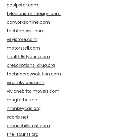
peolpstar.com
tylerscustomdesign.com
carworksonline.com
techtimesss.com
virylstore.com
motorstell.com
health150years.com
prescriptions-drug.org
technocrewsolution.com
viraltokvibes.com
vivianebritoimoveis.com
magforbes.net
monkeycap.org
sdenix.net
amarinhillcrest.com
the-tourist.org