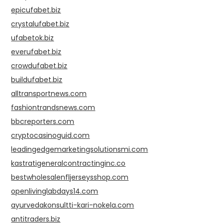
epicufabet.biz
crystalufabet.biz
ufabetok.biz
everufabet.biz
crowdufabet.biz
buildufabet.biz
alltransportnews.com
fashiontrandsnews.com
bbcreporters.com
cryptocasinoguid.com
leadingedgemarketingsolutionsmi.com
kastratigeneralcontractinginc.co
bestwholesalenfljerseysshop.com
openlivinglabdays14.com
ayurvedakonsultti-kari-nokela.com
antitraders.biz