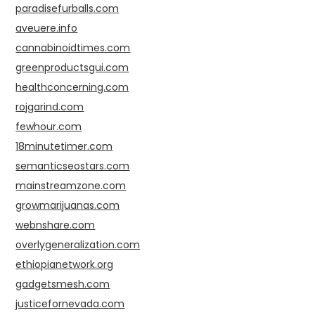
paradisefurballs.com
aveuere.info
cannabinoidtimes.com
greenproductsgui.com
healthconcerning.com
rojgarind.com
fewhour.com
18minutetimer.com
semanticseostars.com
mainstreamzone.com
growmarijuanas.com
webnshare.com
overlygeneralization.com
ethiopianetwork.org
gadgetsmesh.com
justicefornevada.com