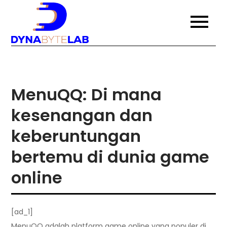
Skip
to
Situs Bandarqq
Bergabunglah di situs Bandarqq
content
terpercaya dengan komunitas
Terpercaya
pemain aktif. Nikmati permainan
poker dengan banyak pemain
dengan
lainnya dan raih kemenangan
bersama.
Komunitas Pemain
MenuQQ: Di mana
Aktif
kesenangan dan
keberuntungan
bertemu di dunia game
online
[ad_1]
MenuQQ adalah platform game online yang populer di