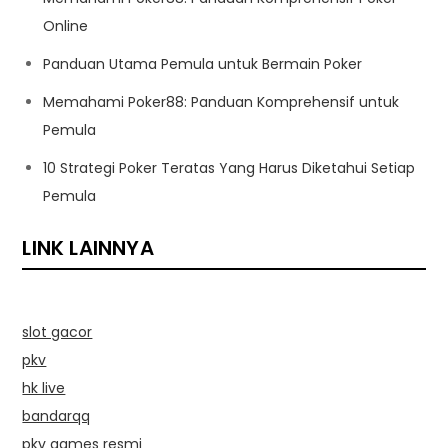
Online
Panduan Utama Pemula untuk Bermain Poker
Memahami Poker88: Panduan Komprehensif untuk
Pemula
10 Strategi Poker Teratas Yang Harus Diketahui Setiap
Pemula
LINK LAINNYA
slot gacor
pkv
hk live
bandarqq
pkv games resmi