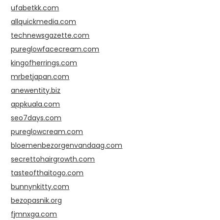
ufabetkk.com
allquickmedia.com
technewsgazette.com
pureglowfacecream.com
kingofherrings.com
mrbetjapan.com
anewentity.biz
appkuala.com
seo7days.com
pureglowcream.com
bloemenbezorgenvandaag.com
secrettohairgrowth.com
tasteofthaitogo.com
bunnynkitty.com
bezopasnik.org
fjmnxga.com