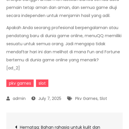
pemain tetap aman dan aman, dan semua game diuji
secara independen untuk menjamin hasil yang adil.
Apakah Anda seorang profesional berpengalaman atau
pendatang baru di dunia game online, menuQQ memiliki
sesuatu untuk semua orang. Jadi mengapa tidak
mendaftar hari ini dan melihat di mana Fun and Fortune
bertemu di dunia game online yang menarik?
[ad_2]
pkv games
slot
July 7, 2025
Pkv Games
,
Slot
Post
Hematqq: Bahan rahasia untuk kulit dan