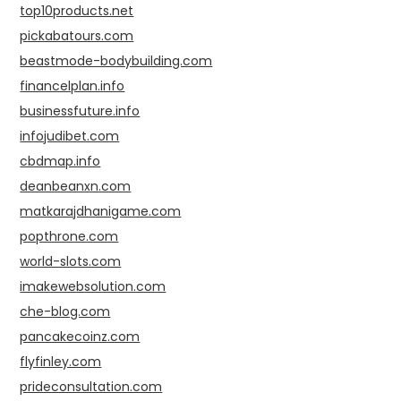
top10products.net
pickabatours.com
beastmode-bodybuilding.com
financelplan.info
businessfuture.info
infojudibet.com
cbdmap.info
deanbeanxn.com
matkarajdhanigame.com
popthrone.com
world-slots.com
imakewebsolution.com
che-blog.com
pancakecoinz.com
flyfinley.com
prideconsultation.com