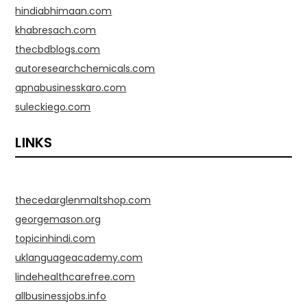
hindiabhimaan.com
khabresach.com
thecbdblogs.com
autoresearchchemicals.com
apnabusinesskaro.com
suleckiego.com
LINKS
thecedarglenmaltshop.com
georgemason.org
topicinhindi.com
uklanguageacademy.com
lindehealthcarefree.com
allbusinessjobs.info