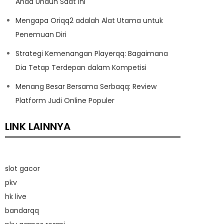
Anda Unduh Saat Ini
Mengapa Oriqq2 adalah Alat Utama untuk
Penemuan Diri
Strategi Kemenangan Playerqq: Bagaimana
Dia Tetap Terdepan dalam Kompetisi
Menang Besar Bersama Serbaqq: Review
Platform Judi Online Populer
LINK LAINNYA
slot gacor
pkv
hk live
bandarqq