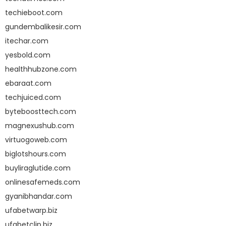
techieboot.com
gundembalikesir.com
itechar.com
yesbold.com
healthhubzone.com
ebaraat.com
techjuiced.com
byteboosttech.com
magnexushub.com
virtuogoweb.com
biglotshours.com
buyliraglutide.com
onlinesafemeds.com
gyanibhandar.com
ufabetwarp.biz
ufabetclip.biz