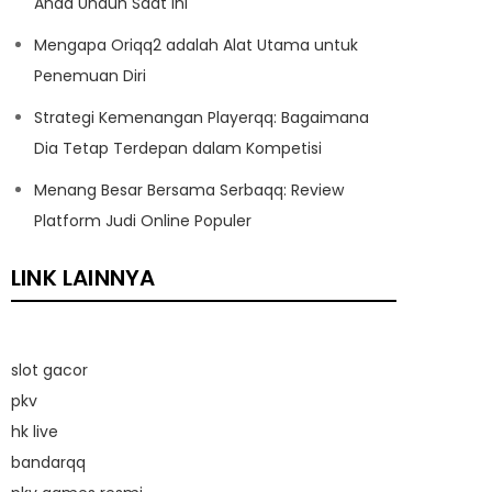
Anda Unduh Saat Ini
Mengapa Oriqq2 adalah Alat Utama untuk
Penemuan Diri
Strategi Kemenangan Playerqq: Bagaimana
Dia Tetap Terdepan dalam Kompetisi
Menang Besar Bersama Serbaqq: Review
Platform Judi Online Populer
LINK LAINNYA
slot gacor
pkv
hk live
bandarqq