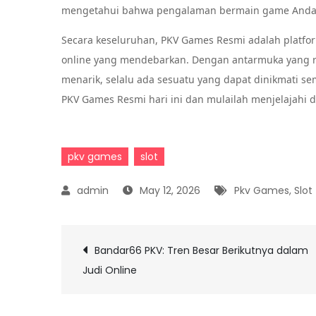
mengetahui bahwa pengalaman bermain game Anda 
Secara keseluruhan, PKV Games Resmi adalah platform
online yang mendebarkan. Dengan antarmuka yang r
menarik, selalu ada sesuatu yang dapat dinikmati s
PKV Games Resmi hari ini dan mulailah menjelajahi 
pkv games
slot
May 12, 2026
Pkv Games
,
Slot
Post
Bandar66 PKV: Tren Besar Berikutnya dalam
Judi Online
navigation