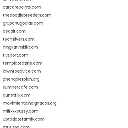
carcarepoints.com
thedoodlebreeders.com
grupohugodias.com
deqair.com
techsilvers.com
ningkatinskill.com
fivsport.com
templatedzine.com
lawinfoadvice.com
phenqdietplan.org
sumnercafe.com
dunetflix.com
movimientoindignados.org
milfxxxpussy.com
uptodatefamily.com
musitop.com