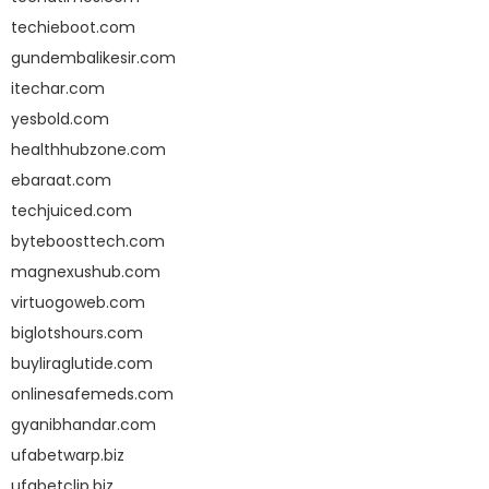
techieboot.com
gundembalikesir.com
itechar.com
yesbold.com
healthhubzone.com
ebaraat.com
techjuiced.com
byteboosttech.com
magnexushub.com
virtuogoweb.com
biglotshours.com
buyliraglutide.com
onlinesafemeds.com
gyanibhandar.com
ufabetwarp.biz
ufabetclip.biz