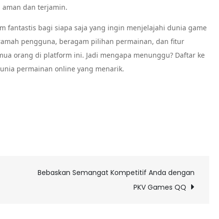
aman dan terjamin.
 fantastis bagi siapa saja yang ingin menjelajahi dunia game
amah pengguna, beragam pilihan permainan, dan fitur
emua orang di platform ini. Jadi mengapa menunggu? Daftar ke
dunia permainan online yang menarik.
Bebaskan Semangat Kompetitif Anda dengan
PKV Games QQ