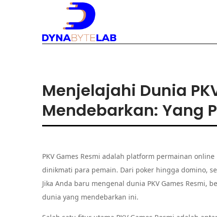
Skip
to
Situs Bandarqq
Bergabunglah di situs Band
content
kemenangan bersama.
Menjelajahi Dunia P
Mendebarkan: Yang P
PKV Games Resmi adalah platform permainan online
dinikmati para pemain. Dari poker hingga domino, se
Jika Anda baru mengenal dunia PKV Games Resmi, be
dunia yang mendebarkan ini.