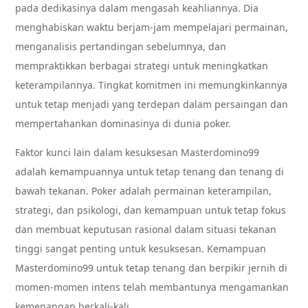
pada dedikasinya dalam mengasah keahliannya. Dia
menghabiskan waktu berjam-jam mempelajari permainan,
menganalisis pertandingan sebelumnya, dan
mempraktikkan berbagai strategi untuk meningkatkan
keterampilannya. Tingkat komitmen ini memungkinkannya
untuk tetap menjadi yang terdepan dalam persaingan dan
mempertahankan dominasinya di dunia poker.
Faktor kunci lain dalam kesuksesan Masterdomino99
adalah kemampuannya untuk tetap tenang dan tenang di
bawah tekanan. Poker adalah permainan keterampilan,
strategi, dan psikologi, dan kemampuan untuk tetap fokus
dan membuat keputusan rasional dalam situasi tekanan
tinggi sangat penting untuk kesuksesan. Kemampuan
Masterdomino99 untuk tetap tenang dan berpikir jernih di
momen-momen intens telah membantunya mengamankan
kemenangan berkali-kali.