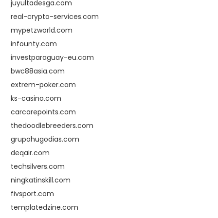
juyultadesga.com
real-crypto-services.com
mypetzworld.com
infounty.com
investparaguay-eu.com
bwc88asia.com
extrem-poker.com
ks-casino.com
carcarepoints.com
thedoodlebreeders.com
grupohugodias.com
deqair.com
techsilvers.com
ningkatinskill.com
fivsport.com
templatedzine.com