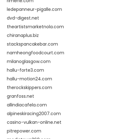
rimene.com
ledepanneur-pigalle.com
dvd-digest.net
theartistsmarketnola.com
chiranaplus.biz
stackspancakebar.com
namheongfoodcourt.com
milanoglasgow.com
hallu-forte3.com
hallu-motion24.com
therockskippers.com
granfoss.net
allindiacafela.com
alpineskiracing2007.com
casino-vulkan-online.net
pitrepower.com