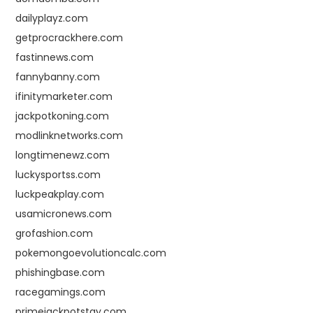
dailyplayz.com
getprocrackhere.com
fastinnews.com
fannybanny.com
ifinitymarketer.com
jackpotkoning.com
modlinknetworks.com
longtimenewz.com
luckysportss.com
luckpeakplay.com
usamicronews.com
grofashion.com
pokemongoevolutioncalc.com
phishingbase.com
racegamings.com
primejackpotstay.com