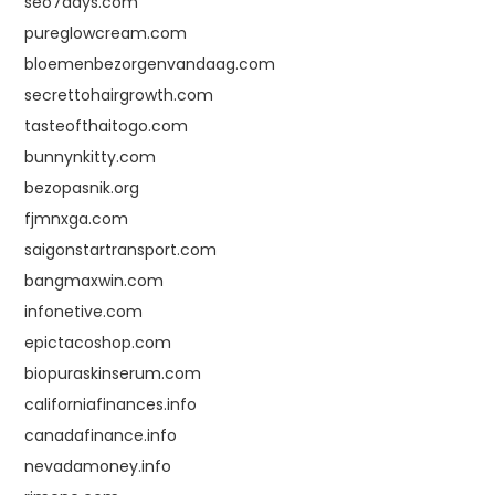
seo7days.com
pureglowcream.com
bloemenbezorgenvandaag.com
secrettohairgrowth.com
tasteofthaitogo.com
bunnynkitty.com
bezopasnik.org
fjmnxga.com
saigonstartransport.com
bangmaxwin.com
infonetive.com
epictacoshop.com
biopuraskinserum.com
californiafinances.info
canadafinance.info
nevadamoney.info