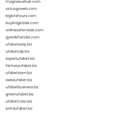
magnexushub.com
virtuogoweb.com
biglotshours.com
buyliraglutide.com
onlinesafemeds.com
gyanibhandar.com
ufabetwarp.biz
ufabetclip.biz
expertufabet.biz
fantasyufabet.biz
ufabetsiam.biz
swissufabet.biz
ufabetbusiness.biz
greenufabet.biz
ufabetcolor.biz
extraufabet.biz