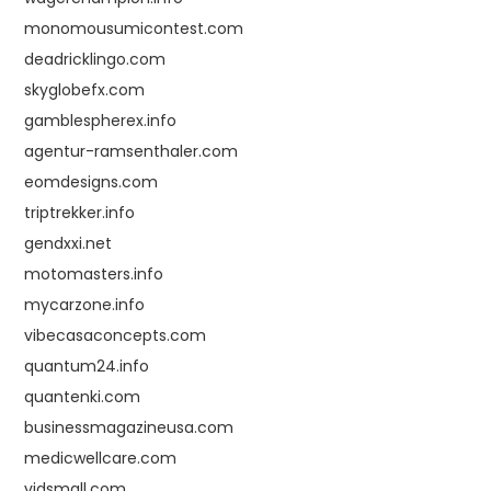
monomousumicontest.com
deadricklingo.com
skyglobefx.com
gamblespherex.info
agentur-ramsenthaler.com
eomdesigns.com
triptrekker.info
gendxxi.net
motomasters.info
mycarzone.info
vibecasaconcepts.com
quantum24.info
quantenki.com
businessmagazineusa.com
medicwellcare.com
vidsmall.com