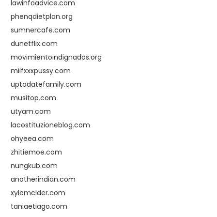
lawinfoadvice.com
phenqdietplan.org
sumnercafe.com
dunetflix.com
movimientoindignados.org
milfxxxpussy.com
uptodatefamily.com
musitop.com
utyam.com
lacostituzioneblog.com
ohyeea.com
zhitiemoe.com
nungkub.com
anotherindian.com
xylemcider.com
taniaetiago.com