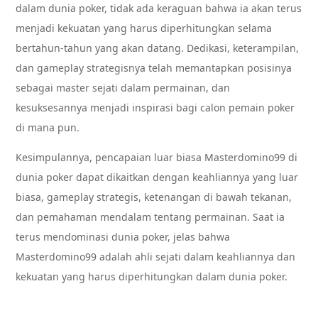
dalam dunia poker, tidak ada keraguan bahwa ia akan terus
menjadi kekuatan yang harus diperhitungkan selama
bertahun-tahun yang akan datang. Dedikasi, keterampilan,
dan gameplay strategisnya telah memantapkan posisinya
sebagai master sejati dalam permainan, dan
kesuksesannya menjadi inspirasi bagi calon pemain poker
di mana pun.
Kesimpulannya, pencapaian luar biasa Masterdomino99 di
dunia poker dapat dikaitkan dengan keahliannya yang luar
biasa, gameplay strategis, ketenangan di bawah tekanan,
dan pemahaman mendalam tentang permainan. Saat ia
terus mendominasi dunia poker, jelas bahwa
Masterdomino99 adalah ahli sejati dalam keahliannya dan
kekuatan yang harus diperhitungkan dalam dunia poker.