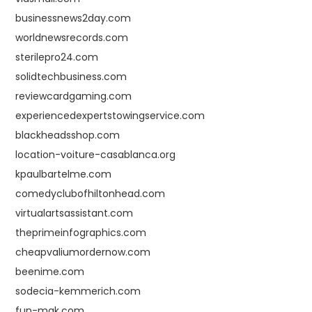
businessnews2day.com
worldnewsrecords.com
sterilepro24.com
solidtechbusiness.com
reviewcardgaming.com
experiencedexpertstowingservice.com
blackheadsshop.com
location-voiture-casablanca.org
kpaulbartelme.com
comedyclubofhiltonhead.com
virtualartsassistant.com
theprimeinfographics.com
cheapvaliumordernow.com
beenime.com
sodecia-kemmerich.com
fun-mak.com