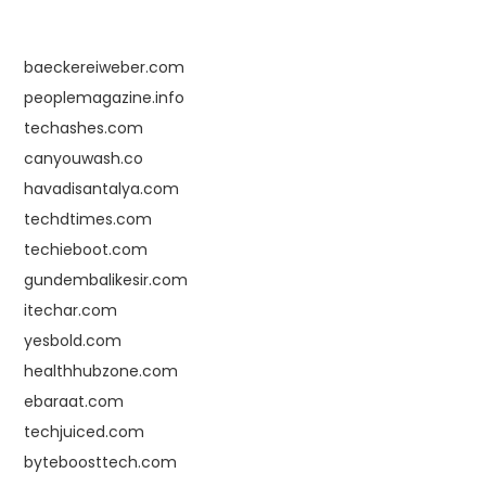
baeckereiweber.com
peoplemagazine.info
techashes.com
canyouwash.co
havadisantalya.com
techdtimes.com
techieboot.com
gundembalikesir.com
itechar.com
yesbold.com
healthhubzone.com
ebaraat.com
techjuiced.com
byteboosttech.com