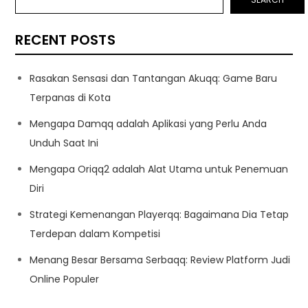
RECENT POSTS
Rasakan Sensasi dan Tantangan Akuqq: Game Baru
Terpanas di Kota
Mengapa Damqq adalah Aplikasi yang Perlu Anda
Unduh Saat Ini
Mengapa Oriqq2 adalah Alat Utama untuk Penemuan
Diri
Strategi Kemenangan Playerqq: Bagaimana Dia Tetap
Terdepan dalam Kompetisi
Menang Besar Bersama Serbaqq: Review Platform Judi
Online Populer