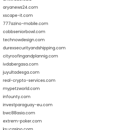
aryanews24.com
xscape-it.com
777azino-mobile.com
cobbseniorbowl.com
technowdesign.com
durexsecurityandshipping.com
cityroofingandplannig.com
ivdabergasa.com
juyultadesga.com
real-crypto-services.com
mypetzworld.com
infounty.com
investparaguay-eu.com
bwc88asia.com
extrem-poker.com
ks-casino.com