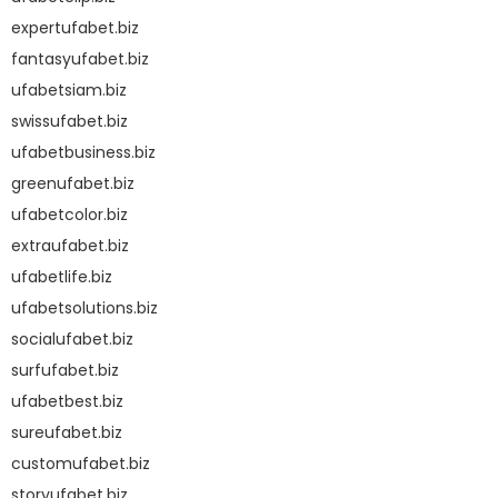
expertufabet.biz
fantasyufabet.biz
ufabetsiam.biz
swissufabet.biz
ufabetbusiness.biz
greenufabet.biz
ufabetcolor.biz
extraufabet.biz
ufabetlife.biz
ufabetsolutions.biz
socialufabet.biz
surfufabet.biz
ufabetbest.biz
sureufabet.biz
customufabet.biz
storyufabet.biz