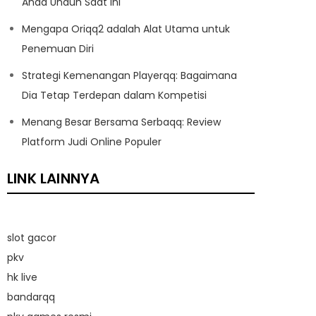
Anda Unduh Saat Ini
Mengapa Oriqq2 adalah Alat Utama untuk
Penemuan Diri
Strategi Kemenangan Playerqq: Bagaimana
Dia Tetap Terdepan dalam Kompetisi
Menang Besar Bersama Serbaqq: Review
Platform Judi Online Populer
LINK LAINNYA
slot gacor
pkv
hk live
bandarqq