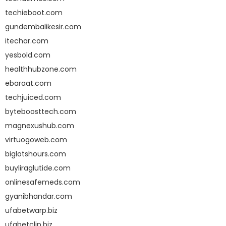
techieboot.com
gundembalikesir.com
itechar.com
yesbold.com
healthhubzone.com
ebaraat.com
techjuiced.com
byteboosttech.com
magnexushub.com
virtuogoweb.com
biglotshours.com
buyliraglutide.com
onlinesafemeds.com
gyanibhandar.com
ufabetwarp.biz
ufabetclip.biz