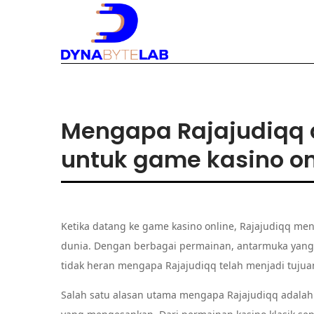
Skip
to
Situs Bandarqq
Bergabunglah di situs Band
content
kemenangan bersama.
Mengapa Rajajudiqq 
untuk game kasino on
Ketika datang ke game kasino online, Rajajudiqq men
dunia. Dengan berbagai permainan, antarmuka yan
tidak heran mengapa Rajajudiqq telah menjadi tujua
Salah satu alasan utama mengapa Rajajudiqq adalah 