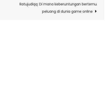
Ratujudiqq: Di mana keberuntungan bertemu
peluang di dunia game online