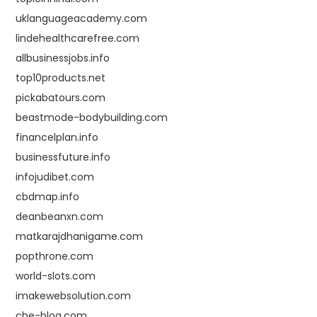
uklanguageacademy.com
lindehealthcarefree.com
allbusinessjobs.info
top10products.net
pickabatours.com
beastmode-bodybuilding.com
financelplan.info
businessfuture.info
infojudibet.com
cbdmap.info
deanbeanxn.com
matkarajdhanigame.com
popthrone.com
world-slots.com
imakewebsolution.com
che-blog.com