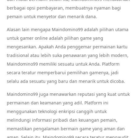
berbagai opsi pembayaran, membuatnya nyaman bagi
pemain untuk menyetor dan menarik dana.
Alasan lain mengapa Maindomino99 adalah pilihan utama
untuk gamer online adalah pilihan game yang
mengesankan. Apakah Anda penggemar permainan kartu
tradisional atau lebih suka penawaran yang lebih modern,
Maindomino99 memiliki sesuatu untuk Anda. Platform
secara teratur memperbarui pemilihan gamenya, jadi
selalu ada sesuatu yang baru dan menarik untuk dicoba.
Maindomino99 juga menawarkan reputasi yang kuat untuk
permainan dan keamanan yang adil. Platform ini
menggunakan teknologi enkripsi canggih untuk
melindungi informasi pribadi dan keuangan pemain,
memastikan pengalaman bermain game yang aman dan
aman. Selain itu, Maindomino99 secara teratur mengaudit