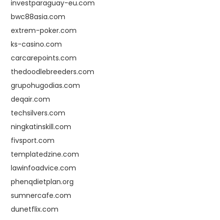
investparaguay-eu.com
bwc88asia.com
extrem-poker.com
ks-casino.com
carcarepoints.com
thedoodlebreeders.com
grupohugodias.com
deqair.com
techsilvers.com
ningkatinskill.com
fivsport.com
templatedzine.com
lawinfoadvice.com
phenqdietplan.org
sumnercafe.com
dunetflix.com