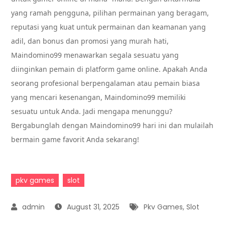
yang ramah pengguna, pilihan permainan yang beragam,
reputasi yang kuat untuk permainan dan keamanan yang
adil, dan bonus dan promosi yang murah hati,
Maindomino99 menawarkan segala sesuatu yang
diinginkan pemain di platform game online. Apakah Anda
seorang profesional berpengalaman atau pemain biasa
yang mencari kesenangan, Maindomino99 memiliki
sesuatu untuk Anda. Jadi mengapa menunggu?
Bergabunglah dengan Maindomino99 hari ini dan mulailah
bermain game favorit Anda sekarang!
pkv games
slot
August 31, 2025
Pkv Games
,
Slot