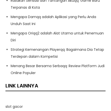
Rasakan Sensasi dan Tantangan Akuqq: Game Baru
Terpanas di Kota
Mengapa Damqq adalah Aplikasi yang Perlu Anda
Unduh Saat Ini
Mengapa Oriqq2 adalah Alat Utama untuk Penemuan
Diri
Strategi Kemenangan Playerqq: Bagaimana Dia Tetap
Terdepan dalam Kompetisi
Menang Besar Bersama Serbaqq: Review Platform Judi
Online Populer
LINK LAINNYA
slot gacor