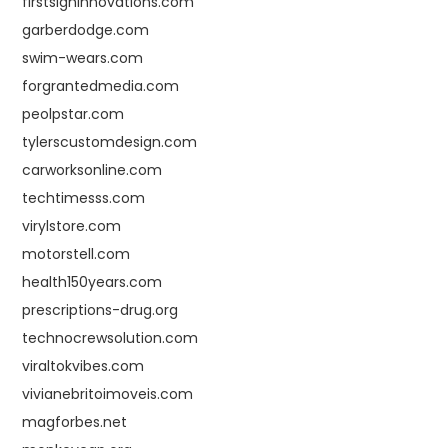
firstsigninnovations.com
garberdodge.com
swim-wears.com
forgrantedmedia.com
peolpstar.com
tylerscustomdesign.com
carworksonline.com
techtimesss.com
virylstore.com
motorstell.com
health150years.com
prescriptions-drug.org
technocrewsolution.com
viraltokvibes.com
vivianebritoimoveis.com
magforbes.net