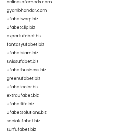
onlinesafemeds.com
gyanibhandar.com
ufabetwarp.biz
ufabetclip.biz
expertufabet.biz
fantasyufabet.biz
ufabetsiam.biz
swissufabet.biz
ufabetbusiness.biz
greenufabet.biz
ufabetcolor.biz
extraufabet.biz
ufabetlife.biz
ufabetsolutions.biz
socialufabet.biz
surfufabet.biz