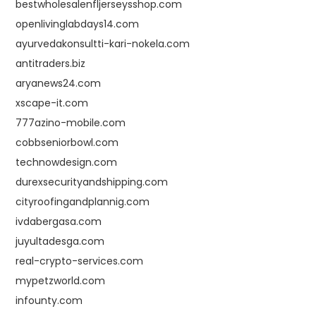
bestwholesalenfljerseysshop.com
openlivinglabdays14.com
ayurvedakonsultti-kari-nokela.com
antitraders.biz
aryanews24.com
xscape-it.com
777azino-mobile.com
cobbseniorbowl.com
technowdesign.com
durexsecurityandshipping.com
cityroofingandplannig.com
ivdabergasa.com
juyultadesga.com
real-crypto-services.com
mypetzworld.com
infounty.com