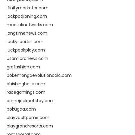
ifinitymarketer.com
jackpotkoning.com
modlinknetworks.com
longtimenewz.com
luckysportss.com
luckpeakplay.com
usamicronews.com
grofashion.com
pokemongoevolutioncalc.com
phishingbase.com
racegamings.com
primejackpotstay.com
pokugaa.com
playvaultgame.com
playgrandresorts.com
romsportal.com