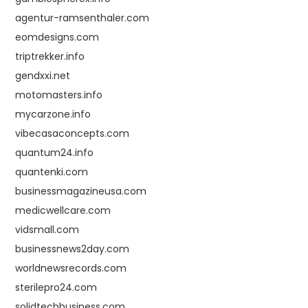
agentur-ramsenthaler.com
eomdesigns.com
triptrekker.info
gendxxi.net
motomasters.info
mycarzone.info
vibecasaconcepts.com
quantum24.info
quantenki.com
businessmagazineusa.com
medicwellcare.com
vidsmall.com
businessnews2day.com
worldnewsrecords.com
sterilepro24.com
solidtechbusiness.com