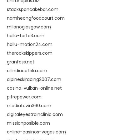
chiranaplus.biz
stackspancakebar.com
namheongfoodcourt.com
milanoglasgow.com
hallu-forte3.com
hallu-motion24.com
therockskippers.com
granfoss.net
allindiacafela.com
alpineskiracing2007.com
casino-vulkan-online.net
pitrepower.com
mediatown360.com
digitaleyestrainclinic.com
missionposible.com
online-casinos-vegas.com