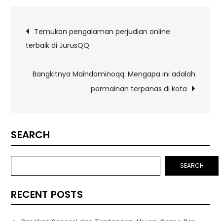
Post
Temukan pengalaman perjudian online
terbaik di JurusQQ
navigation
Bangkitnya Maindominoqq: Mengapa ini adalah
permainan terpanas di kota
SEARCH
SEARCH
RECENT POSTS