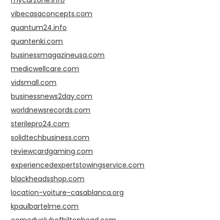
vibecasaconcepts.com
quantum24.info
quantenki.com
businessmagazineusa.com
medicwellcare.com
vidsmall.com
businessnews2day.com
worldnewsrecords.com
sterilepro24.com
solidtechbusiness.com
reviewcardgaming.com
experiencedexpertstowingservice.com
blackheadsshop.com
location-voiture-casablanca.org
kpaulbartelme.com
comedyclubofhiltonhead.com