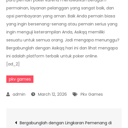
permainan, layanan pelanggan yang sangat baik, dan
opsi pembayaran yang aman. Baik Anda pemain biasa
yang ingin bersenang-senang atau pemain serius yang
ingin menguji keterampilan Anda, Asikqq memiliki
sesuatu untuk semua orang. Jadi mengapa menunggu?
Bergabunglah dengan Asikqq hari ini dan lihat mengapa
ini adalah platform terbaik untuk poker online.
[ad_2]
pkv games
March 12, 2026
Pkv Games
Post
Bergabunglah dengan Lingkaran Pemenang di