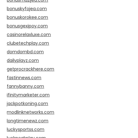
bonuskyfojea.com
bonuskorokee.com
bonusgexipoy.com
casinorelaxluxe.com
clubetechplay.com
domdombd.com
dailyplayz.com
getprocrackhere.com
fastinnews.com
fannybanny.com
ifinitymarketer.com
jackpotkoning.com
modlinknetworks.com
longtimenewz.com
luckysportss.com
luckpeakplay.com