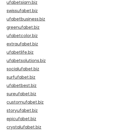
ufabetsiam.biz
swissufabet.biz
ufabetbusiness.biz
greenufabet.biz
ufabetcolor.biz
extraufabet.biz
ufabetlife.biz
ufabetsolutions.biz
socialufabet.biz
surfufabet.biz
ufabetbest.biz
sureufabet.biz
customufabet.biz
storyufabet.biz
epicufabet.biz
crystalufabet.biz