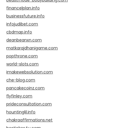
financelplan.info
businessfuture.info
infojudibet.com
cbdmap.info
deanbeanxn.com
matkarajdhanigame.com
popthrone.com
world-slots.com
imakewebsolution.com
che-blog.com
pancakecoinz.com
flyfinley.com
prideconsultation.com
hountinglil.info
chakraaffirmations.net
bestjokes4u.com