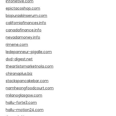
infonetive.com
epictacoshop.com
biopuraskinserum.com
californiafinances.info
canadafinance.info
nevadamoney.info
rimene.com
ledepanneur-pigalle.com
dvd-digest.net
theartistsmarketnola.com
chiranaplus.biz
stackspancakebar.com
namheongfoodcourt.com
milanoglasgow.com
hallu-forte3.com
hallu-motion24.com