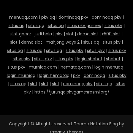
menuqq.com
|
pkv qq
|
dominoqq pkv
|
dominoqq pkv
|
situs qq
|
situs qq
|
situs qq
|
situs pkv games
|
situs pkv
|
slot gacor
|
judi bola
|
pkv
|
slot
|
demo slot
|
x500 slot
|
slot
|
demo slot
|
mahjong ways 2
|
situs qq
|
situs pkv
|
situs qq
|
situs qq
|
situs qq
|
situs pkv
|
situs pkv
|
situs pkv
|
situs pkv
|
situs pkv
|
situs pkv
|
login sbobet
|
sbobet
|
situs pkv
|
murniqq.com
|
hematqq.com
|
login menuqq
|
login murniqq
|
login hematqq
|
pkv
|
dominoqq
|
situs pkv
|
situs qq
|
slot
|
slot
|
slot
|
dominoqq pkv
|
situs qq
|
situs
pkv
|
https://jurusqq.pkvgamesresmi.org/
Copyright © All rights reserved. Theme Notation Blog by
Creativ Themes