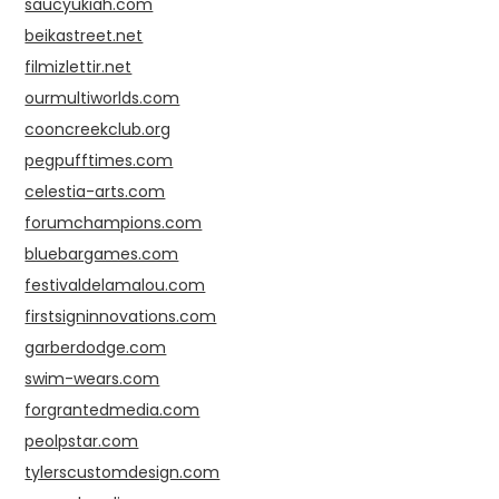
saucyukiah.com
beikastreet.net
filmizlettir.net
ourmultiworlds.com
cooncreekclub.org
pegpufftimes.com
celestia-arts.com
forumchampions.com
bluebargames.com
festivaldelamalou.com
firstsigninnovations.com
garberdodge.com
swim-wears.com
forgrantedmedia.com
peolpstar.com
tylerscustomdesign.com