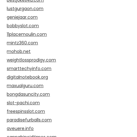
lustgurgaon.com
geniejaar.com
bobbyslot.com
11placemoulin.com
mintz360.com
mohob.net
weightlossprodigy.com
smarttechyinfo.com
digitalnotebook.org
maxualguru.com
bongdasuncity.com
slot-pachi.com
freespinsslot.com
paradisefurballs.com
aveuere.info
cannabinoidtimes.com