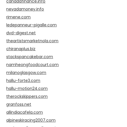
canadafinance.info
nevadamoney.info
rimene.com
ledepanneur-pigalle.com
dvd-digest.net
theartistsmarketnola.com
chiranaplus.biz
stackspancakebar.com
namheongfoodcourt.com
milanoglasgow.com
hallu-forte3.com
hallu-motion24.com
therockskippers.com
granfoss.net
allindiacafela.com
alpineskiracing2007.com