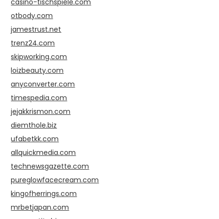
casino-tischspiele.com
otbody.com
jamestrust.net
trenz24.com
skipworking.com
loizbeauty.com
anyconverter.com
timespedia.com
jejakkrismon.com
diemthole.biz
ufabetkk.com
allquickmedia.com
technewsgazette.com
pureglowfacecream.com
kingofherrings.com
mrbetjapan.com