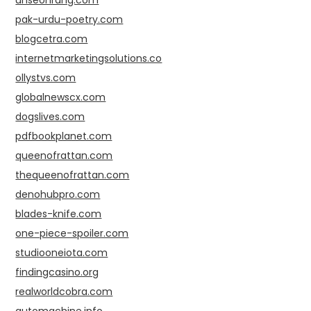
pak-urdu-poetry.com
blogcetra.com
internetmarketingsolutions.co
ollystvs.com
globalnewscx.com
dogslives.com
pdfbookplanet.com
queenofrattan.com
thequeenofrattan.com
denohubpro.com
blades-knife.com
one-piece-spoiler.com
studiooneiota.com
findingcasino.org
realworldcobra.com
automachine.info