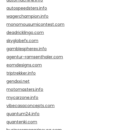
autospeedsters.info
wagerchampion.info
monomousumicontest.com
deadricklingo.com
skyglobefx.com
gamblespherex.info
agentur-ramsenthaler.com
eomdesigns.com
triptrekker.info
gendxxi.net
motomasters.info
mycarzone.info
vibecasaconcepts.com
quantum24.info
quantenki.com
businessmagazineusa.com