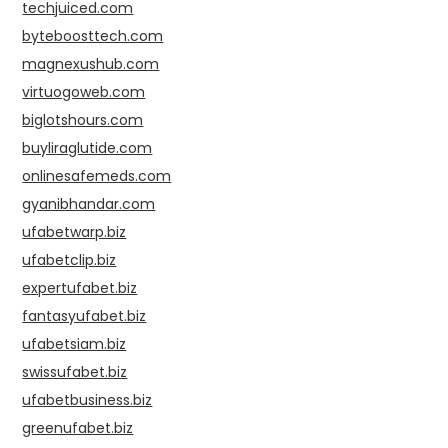
techjuiced.com
byteboosttech.com
magnexushub.com
virtuogoweb.com
biglotshours.com
buyliraglutide.com
onlinesafemeds.com
gyanibhandar.com
ufabetwarp.biz
ufabetclip.biz
expertufabet.biz
fantasyufabet.biz
ufabetsiam.biz
swissufabet.biz
ufabetbusiness.biz
greenufabet.biz