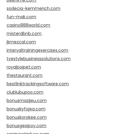
sodecia-kemmerich.com
fun-mak.com
casino888world.com
misterdbnb.com
jkmezcal.com
intervaltrainingexercises.com
tyestylebusinesssolutions.com
royalpoipet.com
thestaurant.com
bestlinktrackingsoftware.com
clublubupoo.com
bonusmazijeu.com
bonuskyfojea.com
bonuskorokee.com
bonusgexipoy.com
casinorelaxluxe.com