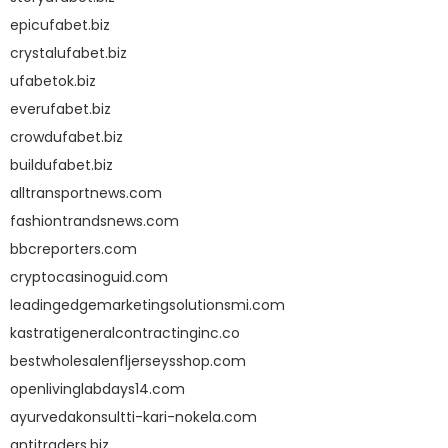
epicufabet.biz
crystalufabet.biz
ufabetok.biz
everufabet.biz
crowdufabet.biz
buildufabet.biz
alltransportnews.com
fashiontrandsnews.com
bbcreporters.com
cryptocasinoguid.com
leadingedgemarketingsolutionsmi.com
kastratigeneralcontractinginc.co
bestwholesalenfljerseysshop.com
openlivinglabdays14.com
ayurvedakonsultti-kari-nokela.com
antitraders.biz