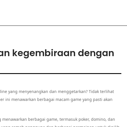
 Terpercaya dengan Komunitas Pema
arqq terpercaya dengan komunitas pemain aktif. Nikmati permain
dan kegembiraan dengan
ine yang menyenangkan dan menggetarkan? Tidak terlihat
uler ini menawarkan berbagai macam game yang pasti akan
ng menawarkan berbagai game, termasuk poker, domino, dan