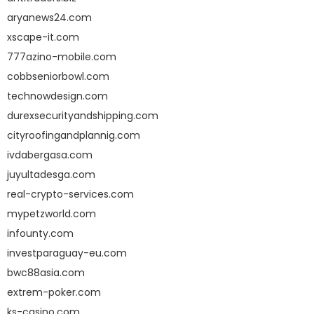
aryanews24.com
xscape-it.com
777azino-mobile.com
cobbseniorbowl.com
technowdesign.com
durexsecurityandshipping.com
cityroofingandplannig.com
ivdabergasa.com
juyultadesga.com
real-crypto-services.com
mypetzworld.com
infounty.com
investparaguay-eu.com
bwc88asia.com
extrem-poker.com
ks-casino.com