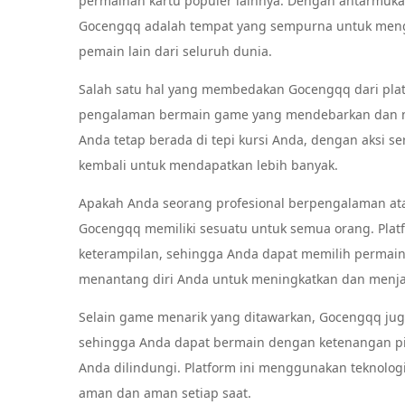
permainan kartu populer lainnya. Dengan antarmuka
Gocengqq adalah tempat yang sempurna untuk meng
pemain lain dari seluruh dunia.
Salah satu hal yang membedakan Gocengqq dari pla
pengalaman bermain game yang mendebarkan dan m
Anda tetap berada di tepi kursi Anda, dengan aksi 
kembali untuk mendapatkan lebih banyak.
Apakah Anda seorang profesional berpengalaman at
Gocengqq memiliki sesuatu untuk semua orang. Plat
keterampilan, sehingga Anda dapat memilih perma
menantang diri Anda untuk meningkatkan dan menjad
Selain game menarik yang ditawarkan, Gocengqq j
sehingga Anda dapat bermain dengan ketenangan pi
Anda dilindungi. Platform ini menggunakan teknolog
aman dan aman setiap saat.