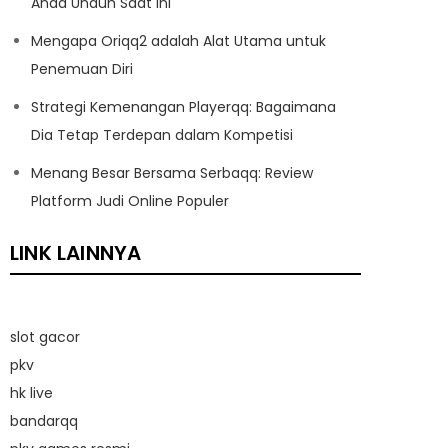
Anda Unduh Saat Ini
Mengapa Oriqq2 adalah Alat Utama untuk
Penemuan Diri
Strategi Kemenangan Playerqq: Bagaimana
Dia Tetap Terdepan dalam Kompetisi
Menang Besar Bersama Serbaqq: Review
Platform Judi Online Populer
LINK LAINNYA
slot gacor
pkv
hk live
bandarqq