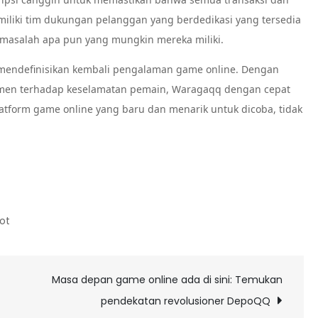
emiliki tim dukungan pelanggan yang berdedikasi yang tersedia
asalah apa pun yang mungkin mereka miliki.
 mendefinisikan kembali pengalaman game online. Dengan
mitmen terhadap keselamatan pemain, Waragaqq dengan cepat
platform game online yang baru dan menarik untuk dicoba, tidak
lot
Masa depan game online ada di sini: Temukan
pendekatan revolusioner DepoQQ