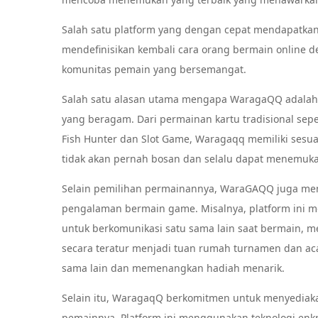
Salah satu platform yang dengan cepat mendapatkan
mendefinisikan kembali cara orang bermain online 
komunitas pemain yang bersemangat.
Salah satu alasan utama mengapa WaragaQQ adalah 
yang beragam. Dari permainan kartu tradisional sep
Fish Hunter dan Slot Game, Waragaqq memiliki sesu
tidak akan pernah bosan dan selalu dapat menemuka
Selain pemilihan permainannya, WaraGAQQ juga mena
pengalaman bermain game. Misalnya, platform ini m
untuk berkomunikasi satu sama lain saat bermain, 
secara teratur menjadi tuan rumah turnamen dan a
sama lain dan memenangkan hadiah menarik.
Selain itu, WaragaqQ berkomitmen untuk menyedia
pemainnya. Platform ini menggunakan teknologi enk