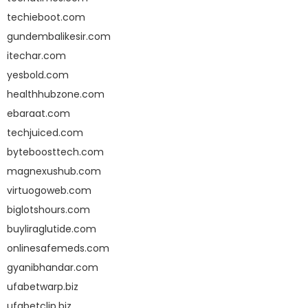
techieboot.com
gundembalikesir.com
itechar.com
yesbold.com
healthhubzone.com
ebaraat.com
techjuiced.com
byteboosttech.com
magnexushub.com
virtuogoweb.com
biglotshours.com
buyliraglutide.com
onlinesafemeds.com
gyanibhandar.com
ufabetwarp.biz
ufabetclip.biz