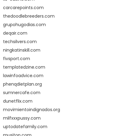
carcarepoints.com
thedoodlebreeders.com
grupohugodias.com
deqair.com
techsilvers.com
ningkatinskill.com
fivsport.com
templatedzine.com
lawinfoadvice.com
phenqdietplan.org
sumnercafe.com
dunetflix.com
movimientoindignados.org
milfxxxpussy.com
uptodatefamily.com
musitop.com