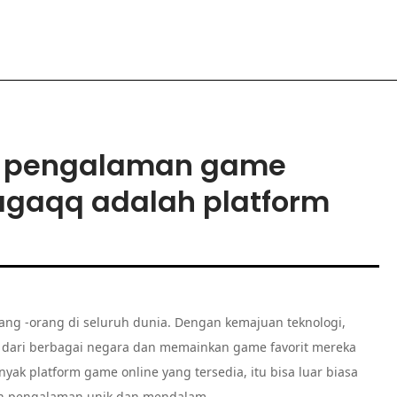
 Terpercaya dengan Komunitas Pema
arqq terpercaya dengan komunitas pemain aktif. Nikmati permain
g pengalaman game
agaqq adalah platform
rang -orang di seluruh dunia. Dengan kemajuan teknologi,
 dari berbagai negara dan memainkan game favorit mereka
ak platform game online yang tersedia, itu bisa luar biasa
n pengalaman unik dan mendalam.