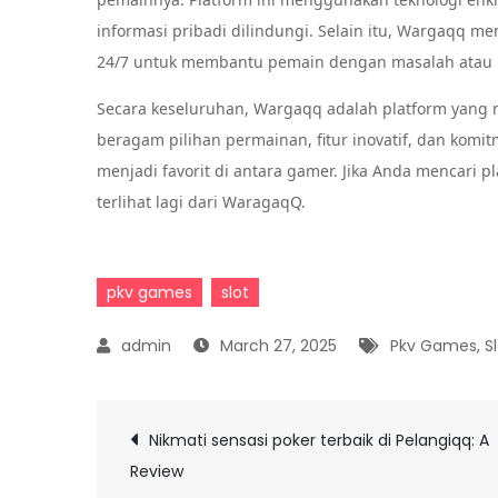
informasi pribadi dilindungi. Selain itu, Wargaqq m
24/7 untuk membantu pemain dengan masalah atau m
Secara keseluruhan, Wargaqq adalah platform yang
beragam pilihan permainan, fitur inovatif, dan ko
menjadi favorit di antara gamer. Jika Anda mencari 
terlihat lagi dari WaragaqQ.
pkv games
slot
March 27, 2025
Pkv Games
,
S
Post
Nikmati sensasi poker terbaik di Pelangiqq: A
Review