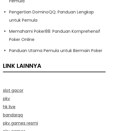
Pemula
Pengertian DominoQQ: Panduan Lengkap
untuk Pemula
Memahami Poker88: Panduan Komprehensif
Poker Online
Panduan Utama Pemula untuk Bermain Poker
LINK LAINNYA
slot gacor
pkv
hk live
bandarqq
pkv games resmi