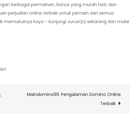
Dengan berbagai permainan, bonus yang murah hati, dan
an perjudian online terbaik untuk pemain dari semua
uk memukulnya kaya – kunjungi JurusQQ sekarang dan mulai
Slot
Maindomino99: Pengalaman Domino Online
k
Terbaik