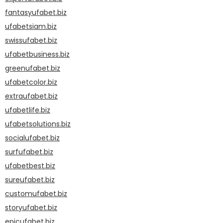
fantasyufabet.biz
ufabetsiam.biz
swissufabet.biz
ufabetbusiness.biz
greenufabet.biz
ufabetcolor.biz
extraufabet.biz
ufabetlife.biz
ufabetsolutions.biz
socialufabet.biz
surfufabet.biz
ufabetbest.biz
sureufabet.biz
customufabet.biz
storyufabet.biz
epicufabet.biz