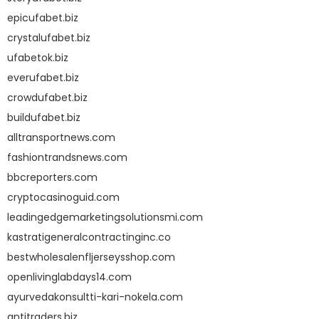
epicufabet.biz
crystalufabet.biz
ufabetok.biz
everufabet.biz
crowdufabet.biz
buildufabet.biz
alltransportnews.com
fashiontrandsnews.com
bbcreporters.com
cryptocasinoguid.com
leadingedgemarketingsolutionsmi.com
kastratigeneralcontractinginc.co
bestwholesalenfljerseysshop.com
openlivinglabdays14.com
ayurvedakonsultti-kari-nokela.com
antitraders.biz