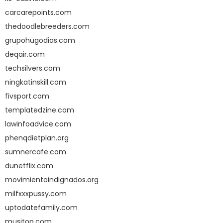
carcarepoints.com
thedoodlebreeders.com
grupohugodias.com
deqair.com
techsilvers.com
ningkatinskill.com
fivsport.com
templatedzine.com
lawinfoadvice.com
phenqdietplan.org
sumnercafe.com
dunetflix.com
movimientoindignados.org
milfxxxpussy.com
uptodatefamily.com
musitop.com