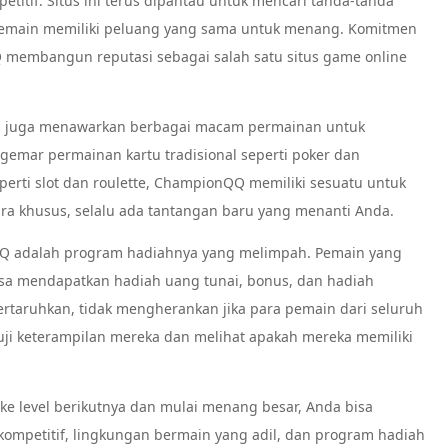
itif. Situs ini terus dipantau untuk mencari tanda-tanda
pemain memiliki peluang yang sama untuk menang. Komitmen
 membangun reputasi sebagai salah satu situs game online
Q juga menawarkan berbagai macam permainan untuk
emar permainan kartu tradisional seperti poker dan
perti slot dan roulette, ChampionQQ memiliki sesuatu untuk
a khusus, selalu ada tantangan baru yang menanti Anda.
QQ adalah program hadiahnya yang melimpah. Pemain yang
isa mendapatkan hadiah uang tunai, bonus, dan hadiah
ertaruhkan, tidak mengherankan jika para pemain dari seluruh
 keterampilan mereka dan melihat apakah mereka memiliki
e level berikutnya dan mulai menang besar, Anda bisa
petitif, lingkungan bermain yang adil, dan program hadiah