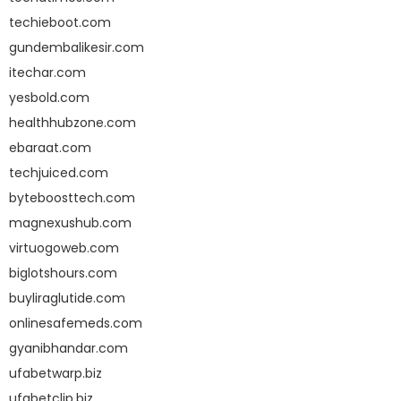
techieboot.com
gundembalikesir.com
itechar.com
yesbold.com
healthhubzone.com
ebaraat.com
techjuiced.com
byteboosttech.com
magnexushub.com
virtuogoweb.com
biglotshours.com
buyliraglutide.com
onlinesafemeds.com
gyanibhandar.com
ufabetwarp.biz
ufabetclip.biz