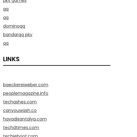
pkv games
qq
qq
dominoqq
bandarqq pkv
qq
LINKS
baeckereiweber.com
peoplemagazine.info
techashes.com
canyouwash.co
havadisantalya.com
techdtimes.com
techieboot.com