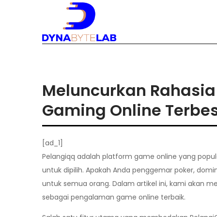
Skip
to
Situs Bandarqq
Bergabunglah di situs Ban
content
kemenangan bersama.
Meluncurkan Rahasia
Gaming Online Terbe
[ad_1]
Pelangiqq adalah platform game online yang pop
untuk dipilih. Apakah Anda penggemar poker, domin
untuk semua orang. Dalam artikel ini, kami akan
sebagai pengalaman game online terbaik.