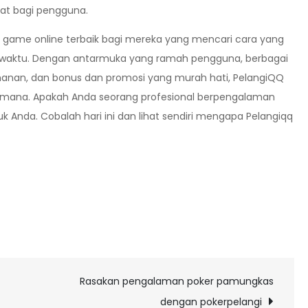
t bagi pengguna.
 game online terbaik bagi mereka yang mencari cara yang
waktu. Dengan antarmuka yang ramah pengguna, berbagai
anan, dan bonus dan promosi yang murah hati, PelangiQQ
a-mana. Apakah Anda seorang profesional berpengalaman
k Anda. Cobalah hari ini dan lihat sendiri mengapa Pelangiqq
Rasakan pengalaman poker pamungkas
dengan pokerpelangi