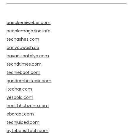
baeckereiweber.com
peoplemagazine.info
techashes.com
canyouwash.co
havadisantalya.com
techdtimes.com
techieboot.com
gundembalikesir.com
itechar.com
yesbold.com
healthhubzone.com
ebaraat.com
techjuiced.com
byteboosttech.com