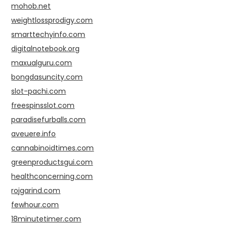
mohob.net
weightlossprodigy.com
smarttechyinfo.com
digitalnotebook.org
maxualguru.com
bongdasuncity.com
slot-pachi.com
freespinsslot.com
paradisefurballs.com
aveuere.info
cannabinoidtimes.com
greenproductsgui.com
healthconcerning.com
rojgarind.com
fewhour.com
18minutetimer.com