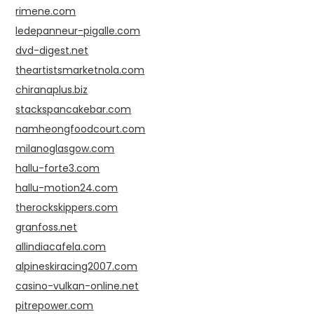
rimene.com
ledepanneur-pigalle.com
dvd-digest.net
theartistsmarketnola.com
chiranaplus.biz
stackspancakebar.com
namheongfoodcourt.com
milanoglasgow.com
hallu-forte3.com
hallu-motion24.com
therockskippers.com
granfoss.net
allindiacafela.com
alpineskiracing2007.com
casino-vulkan-online.net
pitrepower.com