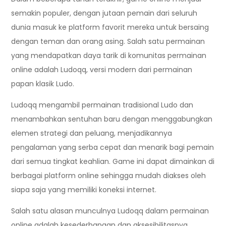
semakin populer, dengan jutaan pemain dari seluruh
dunia masuk ke platform favorit mereka untuk bersaing
dengan teman dan orang asing. Salah satu permainan
yang mendapatkan daya tarik di komunitas permainan
online adalah Ludoqq, versi modern dari permainan
papan klasik Ludo.
Ludoqq mengambil permainan tradisional Ludo dan
menambahkan sentuhan baru dengan menggabungkan
elemen strategi dan peluang, menjadikannya
pengalaman yang serba cepat dan menarik bagi pemain
dari semua tingkat keahlian. Game ini dapat dimainkan di
berbagai platform online sehingga mudah diakses oleh
siapa saja yang memiliki koneksi internet.
Salah satu alasan munculnya Ludoqq dalam permainan
online adalah kesederhanaan dan aksesibilitasnya.