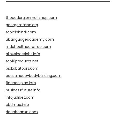
thecedarglenmaltshop.com
georgemason.org
topicinhindi.com
uklanguageacademy.com
lindehealthcarefree.com
allbusinessjobs.info
top10products.net
pickabatours.com
beastmode-bodybuilding.com
financelplan.info
businessfuture.info
infojudibet.com
cbdmap.info
deanbeanxn.com