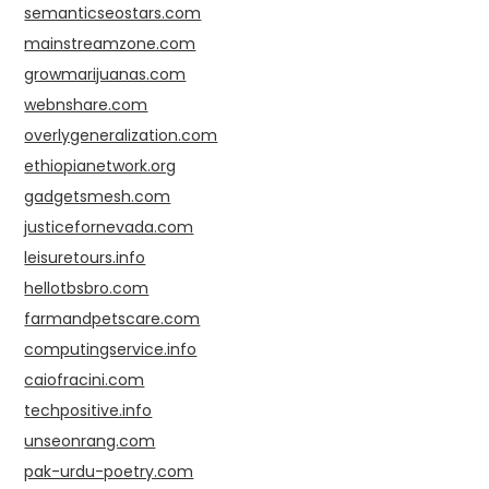
semanticseostars.com
mainstreamzone.com
growmarijuanas.com
webnshare.com
overlygeneralization.com
ethiopianetwork.org
gadgetsmesh.com
justicefornevada.com
leisuretours.info
hellotbsbro.com
farmandpetscare.com
computingservice.info
caiofracini.com
techpositive.info
unseonrang.com
pak-urdu-poetry.com