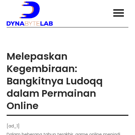
Skip
to
Situs Bandarqq
Bergabunglah di situs Bandarqq
content
terpercaya dengan komunitas
Terpercaya
pemain aktif. Nikmati permainan
poker dengan banyak pemain
dengan
lainnya dan raih kemenangan
bersama.
Komunitas Pemain
Melepaskan
Aktif
Kegembiraan:
Bangkitnya Ludoqq
dalam Permainan
Online
[ad_1]
Dalam beberapa tahun terakhir, game online menjadi