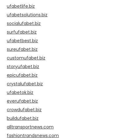
ufabetlife.biz
ufabetsolutions.biz
socialufabet.biz
surfufabet.biz
ufabetbest.biz
sureufabet.biz
customufabet.biz
storyufabet.biz
epicufabet.biz
crystalufabet.biz
ufabetok.biz
everufabet.biz
crowdufabet.biz
buildufabet.biz
alltransportnews.com
fashiontrandsnews.com