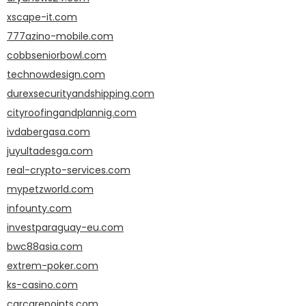
xscape-it.com
777azino-mobile.com
cobbseniorbowl.com
technowdesign.com
durexsecurityandshipping.com
cityroofingandplannig.com
ivdabergasa.com
juyultadesga.com
real-crypto-services.com
mypetzworld.com
infounty.com
investparaguay-eu.com
bwc88asia.com
extrem-poker.com
ks-casino.com
carcarepoints.com