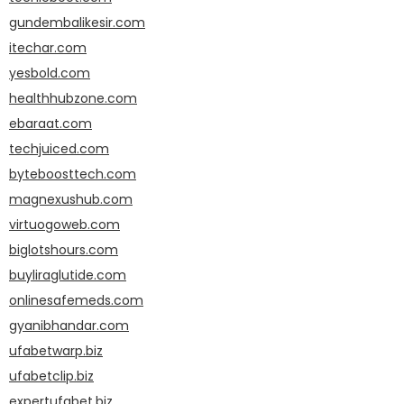
gundembalikesir.com
itechar.com
yesbold.com
healthhubzone.com
ebaraat.com
techjuiced.com
byteboosttech.com
magnexushub.com
virtuogoweb.com
biglotshours.com
buyliraglutide.com
onlinesafemeds.com
gyanibhandar.com
ufabetwarp.biz
ufabetclip.biz
expertufabet.biz