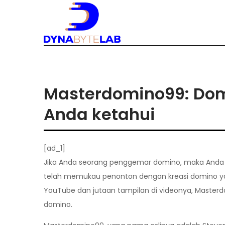
Skip
to
Situs Bandarqq
Bergabunglah di situs Ban
content
kemenangan bersama.
Masterdomino99: Dom
Anda ketahui
[ad_1]
Jika Anda seorang penggemar domino, maka Anda 
telah memukau penonton dengan kreasi domino yang 
YouTube dan jutaan tampilan di videonya, Master
domino.