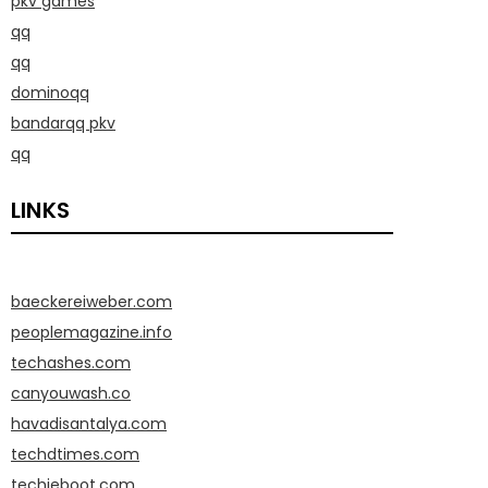
pkv games
qq
qq
dominoqq
bandarqq pkv
qq
LINKS
baeckereiweber.com
peoplemagazine.info
techashes.com
canyouwash.co
havadisantalya.com
techdtimes.com
techieboot.com