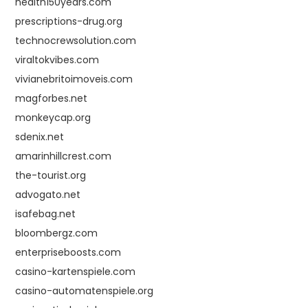
health150years.com
prescriptions-drug.org
technocrewsolution.com
viraltokvibes.com
vivianebritoimoveis.com
magforbes.net
monkeycap.org
sdenix.net
amarinhillcrest.com
the-tourist.org
advogato.net
isafebag.net
bloombergz.com
enterpriseboosts.com
casino-kartenspiele.com
casino-automatenspiele.org