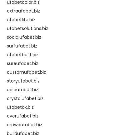
ufabetcolor.biz
extraufabet.biz
ufabetlife.biz
ufabetsolutions.biz
socialufabet.biz
surfufabet.biz
ufabetbest.biz
sureufabet.biz
customufabet.biz
storyufabet.biz
epicufabet.biz
crystalufabet.biz
ufabetok.biz
everufabet.biz
crowdufabet.biz
buildufabet.biz