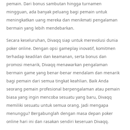
pemain. Dari bonus sambutan hingga turnamen
mingguan, ada banyak peluang bagi pemain untuk
meningkatkan uang mereka dan menikmati pengalaman
bermain yang lebih mendebarkan.
Secara keseluruhan, Divaqq siap untuk merevolusi dunia
poker online. Dengan opsi gameplay inovatif, komitmen
terhadap keadilan dan keamanan, serta bonus dan
promosi menarik, Divaqq menawarkan pengalaman
bermain game yang benar-benar mendalam dan menarik
bagi pemain dari semua tingkat keahlian. Baik Anda
seorang pemain profesional berpengalaman atau pemain
biasa yang ingin mencoba sesuatu yang baru, Divaqq
memiliki sesuatu untuk semua orang. Jadi mengapa
menunggu? Bergabunglah dengan masa depan poker
online hari ini dan rasakan sendiri keseruan Divaqq.