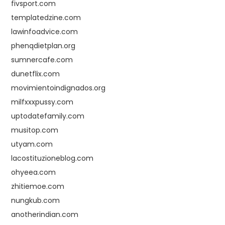
fivsport.com
templatedzine.com
lawinfoadvice.com
phenqdietplan.org
sumnercafe.com
dunetflix.com
movimientoindignados.org
milfxxxpussy.com
uptodatefamily.com
musitop.com
utyam.com
lacostituzioneblog.com
ohyeea.com
zhitiemoe.com
nungkub.com
anotherindian.com