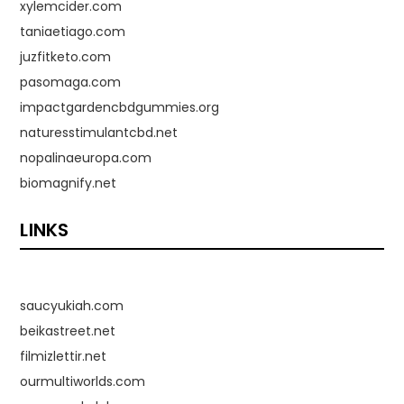
xylemcider.com
taniaetiago.com
juzfitketo.com
pasomaga.com
impactgardencbdgummies.org
naturesstimulantcbd.net
nopalinaeuropa.com
biomagnify.net
LINKS
saucyukiah.com
beikastreet.net
filmizlettir.net
ourmultiworlds.com