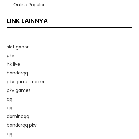
Online Populer
LINK LAINNYA
slot gacor
pkv
hk live
bandarqq
pkv games resmi
pkv games
qq
qq
dominoqq
bandarqq pkv
qq