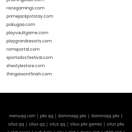
racegamings.com
primejackpotstay.com
pokugaa.com
playvaultgame.com
playgrandresorts.com
romsportal.com
sportsdocfestival.com
shestylestore.com
thingsiwontfinish.com
menuqq.com
|
pkv qq
|
dominoqq pkv
|
dominoqq pkv
|
situs qq
|
situs qq
|
situs qq
|
situs pkv games
|
situs pkv