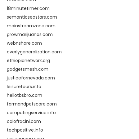
18minutetimer.com
semanticseostars.com
mainstreamzone.com
growmarijuanas.com
webnshare.com
overlygeneralization.com
ethiopianetwork.org
gadgetsmesh.com
justicefornevada.com
leisuretours.info
hellotbsbro.com
farmandpetscare.com
computingservice.info
caiofracini.com
techpositive.info
unseonrang.com