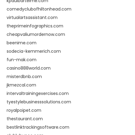
kpaulbartelme.com
comedyclubofhiltonhead.com
virtualartsassistant.com
theprimeinfographics.com
cheapvaliumordernow.com
beenime.com
sodecia-kemmerich.com
fun-mak.com
casino888world.com
misterdbnb.com
jkmezcal.com
intervaltrainingexercises.com
tyestylebusinesssolutions.com
royalpoipet.com
thestaurant.com
bestlinktrackingsoftware.com