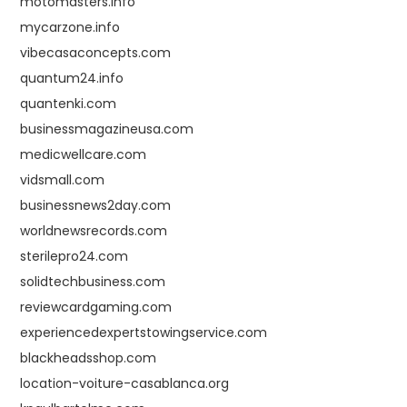
motomasters.info
mycarzone.info
vibecasaconcepts.com
quantum24.info
quantenki.com
businessmagazineusa.com
medicwellcare.com
vidsmall.com
businessnews2day.com
worldnewsrecords.com
sterilepro24.com
solidtechbusiness.com
reviewcardgaming.com
experiencedexpertstowingservice.com
blackheadsshop.com
location-voiture-casablanca.org