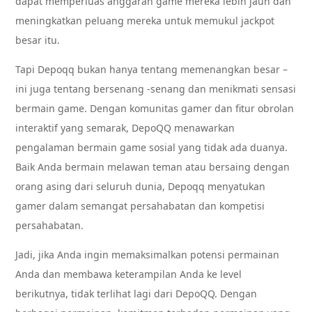
dapat memperluas anggaran game mereka lebih jauh dan
meningkatkan peluang mereka untuk memukul jackpot
besar itu.
Tapi Depoqq bukan hanya tentang memenangkan besar –
ini juga tentang bersenang -senang dan menikmati sensasi
bermain game. Dengan komunitas gamer dan fitur obrolan
interaktif yang semarak, DepoQQ menawarkan
pengalaman bermain game sosial yang tidak ada duanya.
Baik Anda bermain melawan teman atau bersaing dengan
orang asing dari seluruh dunia, Depoqq menyatukan
gamer dalam semangat persahabatan dan kompetisi
persahabatan.
Jadi, jika Anda ingin memaksimalkan potensi permainan
Anda dan membawa keterampilan Anda ke level
berikutnya, tidak terlihat lagi dari DepoQQ. Dengan