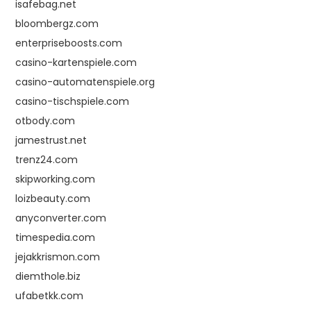
isafebag.net
bloombergz.com
enterpriseboosts.com
casino-kartenspiele.com
casino-automatenspiele.org
casino-tischspiele.com
otbody.com
jamestrust.net
trenz24.com
skipworking.com
loizbeauty.com
anyconverter.com
timespedia.com
jejakkrismon.com
diemthole.biz
ufabetkk.com