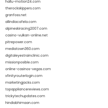
hallu-motion24.com
therockskippers.com
granfoss.net
allindiacafela.com
alpineskiracing2007.com
casino-vulkan-online.net
pitrepower.com
mediatown360.com
digitaleyestrainclinic.com
missionposible.com
online-casinos-vegas.com
xfinityrouterlogin.com
marketingjacks.com
topappliancereviews.com
trickytechupdates.com
hindiabhimaan.com