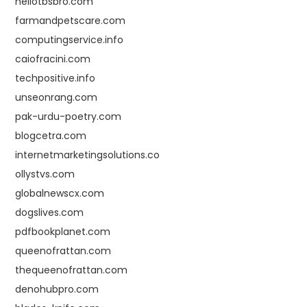
hellotbsbro.com
farmandpetscare.com
computingservice.info
caiofracini.com
techpositive.info
unseonrang.com
pak-urdu-poetry.com
blogcetra.com
internetmarketingsolutions.co
ollystvs.com
globalnewscx.com
dogslives.com
pdfbookplanet.com
queenofrattan.com
thequeenofrattan.com
denohubpro.com