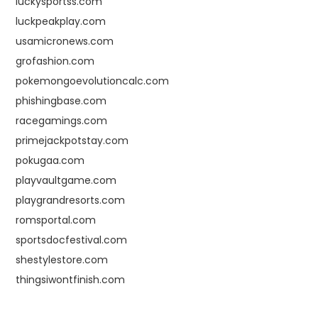
luckysportss.com
luckpeakplay.com
usamicronews.com
grofashion.com
pokemongoevolutioncalc.com
phishingbase.com
racegamings.com
primejackpotstay.com
pokugaa.com
playvaultgame.com
playgrandresorts.com
romsportal.com
sportsdocfestival.com
shestylestore.com
thingsiwontfinish.com