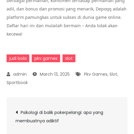
berbagai permainan, komitmen terhadap permainan yang
adil, dan bonus dan promosi yang menarik, Depoqq adalah
platform pamungkas untuk sukses di dunia game online.
Daftar hari ini dan mulailah bermain – Anda tidak akan
kecewa!
judi bola
pkv games
slot
March 13, 2025
Pkv Games
,
Slot
,
Sportbook
Post
Psikologi di balik pokerpelangi: apa yang
membuatnya adiktif
navigation