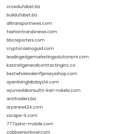
crowdufabet.biz
buildufabet.biz
alltransportnews.com
fashiontrandsnews.com
bbcreporters.com
cryptocasinoguid.com
leadingedgemarketingsolutionsmi.com
kastratigeneralcontractinginc.co
bestwholesalenfljerseysshop.com
openlivinglabdays14.com
ayurvedakonsultti-kari-nokela.com
antitraders.biz
aryanews24.com
xscape-it.com
777azino-mobile.com
cobbseniorbowl.com