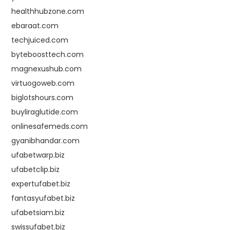
healthhubzone.com
ebaraat.com
techjuiced.com
byteboosttech.com
magnexushub.com
virtuogoweb.com
biglotshours.com
buyliraglutide.com
onlinesafemeds.com
gyanibhandar.com
ufabetwarp.biz
ufabetclip.biz
expertufabet.biz
fantasyufabet.biz
ufabetsiam.biz
swissufabet.biz