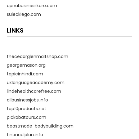
apnabusinesskaro.com
suleckiego.com
LINKS
thecedarglenmaltshop.com
georgemason.org
topicinhindi.com
uklanguageacademy.com
lindehealthcarefree.com
allbusinessjobs.info
top10products.net
pickabatours.com
beastmode-bodybuilding.com
financelplan.info