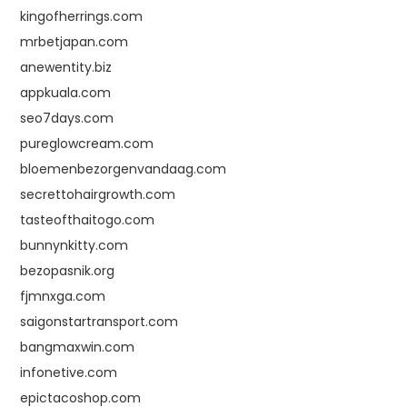
kingofherrings.com
mrbetjapan.com
anewentity.biz
appkuala.com
seo7days.com
pureglowcream.com
bloemenbezorgenvandaag.com
secrettohairgrowth.com
tasteofthaitogo.com
bunnynkitty.com
bezopasnik.org
fjmnxga.com
saigonstartransport.com
bangmaxwin.com
infonetive.com
epictacoshop.com