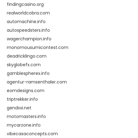
findingcasino.org
realworldcobra.com
automachine.info
autospeedsters.info
wagerchampion.info
monomousumicontest.com
deadricklingo.com
skyglobefx.com
gamblespherex.info
agentur-ramsenthaler.com
eomdesigns.com
triptrekker.info
gendxxi.net
motomasters.info
mycarzone.info
vibecasaconcepts.com