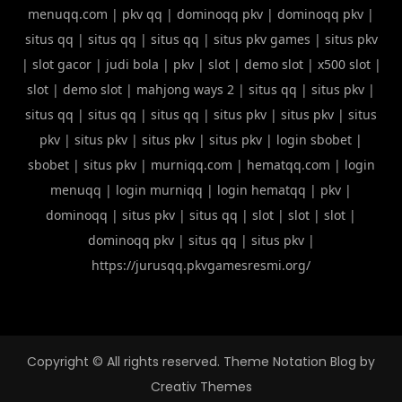
menuqq.com
|
pkv qq
|
dominoqq pkv
|
dominoqq pkv
|
situs qq
|
situs qq
|
situs qq
|
situs pkv games
|
situs pkv
|
slot gacor
|
judi bola
|
pkv
|
slot
|
demo slot
|
x500 slot
|
slot
|
demo slot
|
mahjong ways 2
|
situs qq
|
situs pkv
|
situs qq
|
situs qq
|
situs qq
|
situs pkv
|
situs pkv
|
situs
pkv
|
situs pkv
|
situs pkv
|
situs pkv
|
login sbobet
|
sbobet
|
situs pkv
|
murniqq.com
|
hematqq.com
|
login
menuqq
|
login murniqq
|
login hematqq
|
pkv
|
dominoqq
|
situs pkv
|
situs qq
|
slot
|
slot
|
slot
|
dominoqq pkv
|
situs qq
|
situs pkv
|
https://jurusqq.pkvgamesresmi.org/
Copyright © All rights reserved. Theme Notation Blog by
Creativ Themes