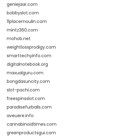
geniejaar.com
bobbyslot.com
11placemoulin.com
mintz360.com
mohob.net
weightlossprodigy.com
smarttechyinfo.com
digitalnotebook.org
maxualguru.com
bongdasuncity.com
slot-pachi.com
freespinsslot.com
paradisefurballs.com
aveuere.info
cannabinoidtimes.com
greenproductsgui.com