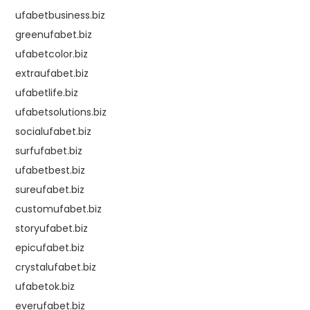
ufabetbusiness.biz
greenufabet.biz
ufabetcolor.biz
extraufabet.biz
ufabetlife.biz
ufabetsolutions.biz
socialufabet.biz
surfufabet.biz
ufabetbest.biz
sureufabet.biz
customufabet.biz
storyufabet.biz
epicufabet.biz
crystalufabet.biz
ufabetok.biz
everufabet.biz