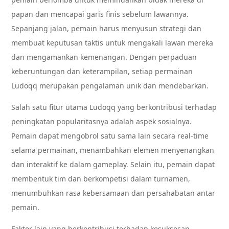
papan dan mencapai garis finis sebelum lawannya.
Sepanjang jalan, pemain harus menyusun strategi dan
membuat keputusan taktis untuk mengakali lawan mereka
dan mengamankan kemenangan. Dengan perpaduan
keberuntungan dan keterampilan, setiap permainan
Ludoqq merupakan pengalaman unik dan mendebarkan.
Salah satu fitur utama Ludoqq yang berkontribusi terhadap
peningkatan popularitasnya adalah aspek sosialnya.
Pemain dapat mengobrol satu sama lain secara real-time
selama permainan, menambahkan elemen menyenangkan
dan interaktif ke dalam gameplay. Selain itu, pemain dapat
membentuk tim dan berkompetisi dalam turnamen,
menumbuhkan rasa kebersamaan dan persahabatan antar
pemain.
Faktor lain yang berkontribusi terhadap kesuksesan