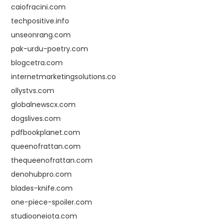
caiofracini.com
techpositive.info
unseonrang.com
pak-urdu-poetry.com
blogcetra.com
internetmarketingsolutions.co
ollystvs.com
globalnewscx.com
dogslives.com
pdfbookplanet.com
queenofrattan.com
thequeenofrattan.com
denohubpro.com
blades-knife.com
one-piece-spoiler.com
studiooneiota.com