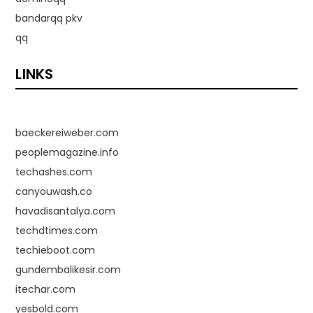
bandarqq pkv
qq
LINKS
baeckereiweber.com
peoplemagazine.info
techashes.com
canyouwash.co
havadisantalya.com
techdtimes.com
techieboot.com
gundembalikesir.com
itechar.com
yesbold.com