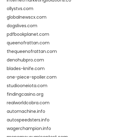
ollystvs.com
globalnewscx.com
dogslives.com
pdfbookplanet.com
queenofrattan.com
thequeenofrattan.com
denohubpro.com
blades-knife.com
one-piece-spoiler.com
studiooneiota.com
findingcasino.org
realworldcobra.com
automachine.info
autospeedsters.info
wagerchampion.info
monomousumicontest.com