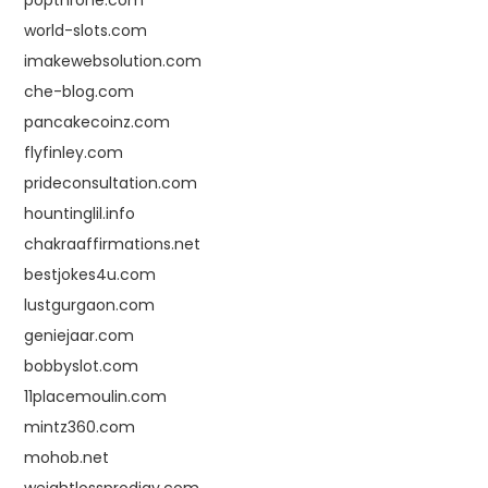
world-slots.com
imakewebsolution.com
che-blog.com
pancakecoinz.com
flyfinley.com
prideconsultation.com
hountinglil.info
chakraaffirmations.net
bestjokes4u.com
lustgurgaon.com
geniejaar.com
bobbyslot.com
11placemoulin.com
mintz360.com
mohob.net
weightlossprodigy.com