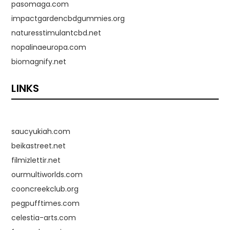
pasomaga.com
impactgardencbdgummies.org
naturesstimulantcbd.net
nopalinaeuropa.com
biomagnify.net
LINKS
saucyukiah.com
beikastreet.net
filmizlettir.net
ourmultiworlds.com
cooncreekclub.org
pegpufftimes.com
celestia-arts.com