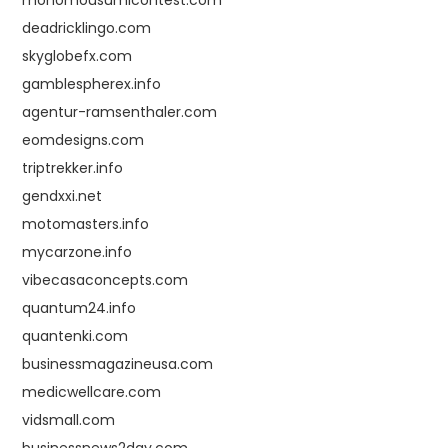
deadricklingo.com
skyglobefx.com
gamblespherex.info
agentur-ramsenthaler.com
eomdesigns.com
triptrekker.info
gendxxi.net
motomasters.info
mycarzone.info
vibecasaconcepts.com
quantum24.info
quantenki.com
businessmagazineusa.com
medicwellcare.com
vidsmall.com
businessnews2day.com