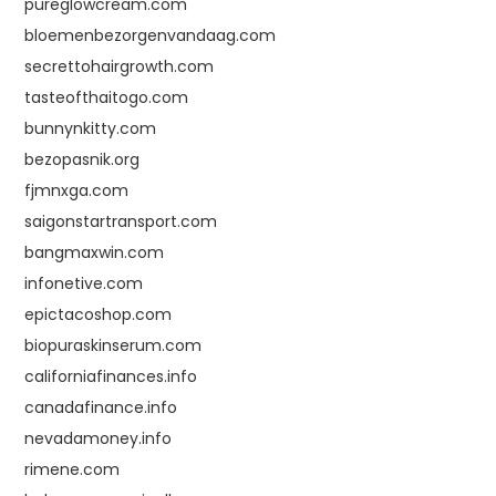
pureglowcream.com
bloemenbezorgenvandaag.com
secrettohairgrowth.com
tasteofthaitogo.com
bunnynkitty.com
bezopasnik.org
fjmnxga.com
saigonstartransport.com
bangmaxwin.com
infonetive.com
epictacoshop.com
biopuraskinserum.com
californiafinances.info
canadafinance.info
nevadamoney.info
rimene.com