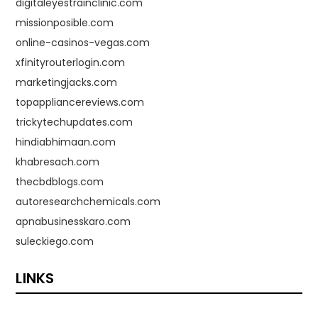
digitaleyestrainclinic.com
missionposible.com
online-casinos-vegas.com
xfinityrouterlogin.com
marketingjacks.com
topappliancereviews.com
trickytechupdates.com
hindiabhimaan.com
khabresach.com
thecbdblogs.com
autoresearchchemicals.com
apnabusinesskaro.com
suleckiego.com
LINKS