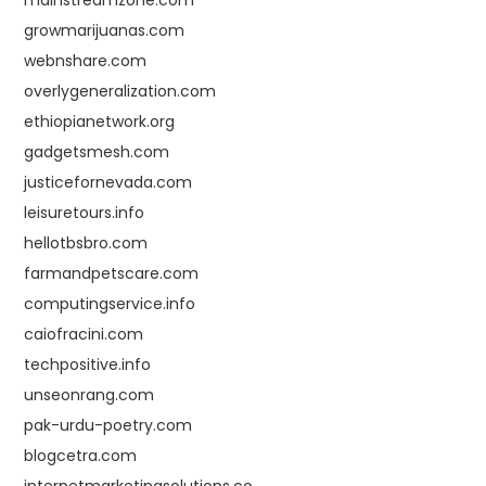
growmarijuanas.com
webnshare.com
overlygeneralization.com
ethiopianetwork.org
gadgetsmesh.com
justicefornevada.com
leisuretours.info
hellotbsbro.com
farmandpetscare.com
computingservice.info
caiofracini.com
techpositive.info
unseonrang.com
pak-urdu-poetry.com
blogcetra.com
internetmarketingsolutions.co