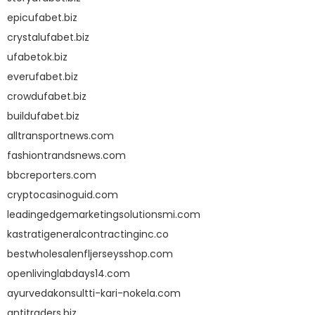
epicufabet.biz
crystalufabet.biz
ufabetok.biz
everufabet.biz
crowdufabet.biz
buildufabet.biz
alltransportnews.com
fashiontrandsnews.com
bbcreporters.com
cryptocasinoguid.com
leadingedgemarketingsolutionsmi.com
kastratigeneralcontractinginc.co
bestwholesalenfljerseysshop.com
openlivinglabdays14.com
ayurvedakonsultti-kari-nokela.com
antitraders.biz