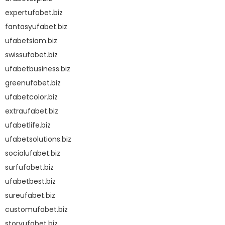
expertufabet.biz
fantasyufabet.biz
ufabetsiam.biz
swissufabet.biz
ufabetbusiness.biz
greenufabet.biz
ufabetcolor.biz
extraufabet.biz
ufabetlife.biz
ufabetsolutions.biz
socialufabet.biz
surfufabet.biz
ufabetbest.biz
sureufabet.biz
customufabet.biz
storyufabet.biz