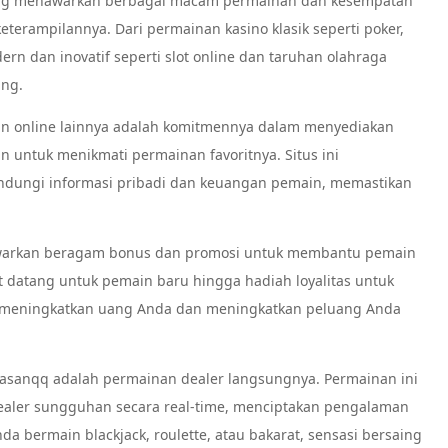
yang menawarkan berbagai macam permainan dan kesempatan
erampilannya. Dari permainan kasino klasik seperti poker,
ern dan inovatif seperti slot online dan taruhan olahraga
ang.
an online lainnya adalah komitmennya dalam menyediakan
 untuk menikmati permainan favoritnya. Situs ini
ndungi informasi pribadi dan keuangan pemain, memastikan
awarkan beragam bonus dan promosi untuk membantu pemain
datang untuk pemain baru hingga hadiah loyalitas untuk
k meningkatkan uang Anda dan meningkatkan peluang Anda
asanqq adalah permainan dealer langsungnya. Permainan ini
aler sungguhan secara real-time, menciptakan pengalaman
a bermain blackjack, roulette, atau bakarat, sensasi bersaing